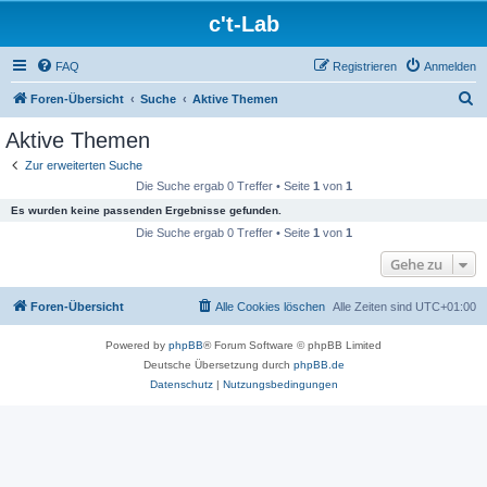
c't-Lab
FAQ
Registrieren
Anmelden
S
Foren-Übersicht
Suche
Aktive Themen
u
Aktive Themen
c
Zur erweiterten Suche
h
Die Suche ergab 0 Treffer • Seite
1
von
1
e
Es wurden keine passenden Ergebnisse gefunden.
Die Suche ergab 0 Treffer • Seite
1
von
1
Gehe zu
Foren-Übersicht
Alle Cookies löschen
Alle Zeiten sind
UTC+01:00
Powered by
phpBB
® Forum Software © phpBB Limited
Deutsche Übersetzung durch
phpBB.de
Datenschutz
|
Nutzungsbedingungen