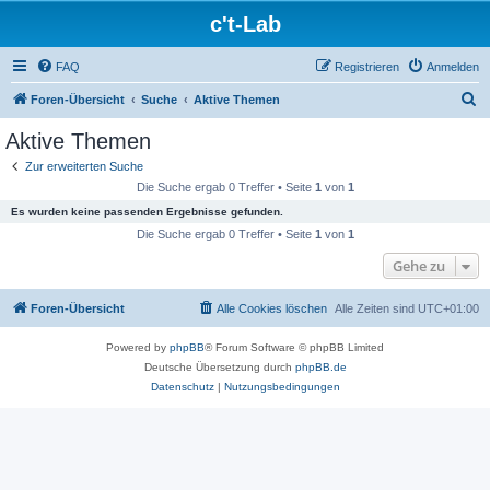
c't-Lab
FAQ
Registrieren
Anmelden
S
Foren-Übersicht
Suche
Aktive Themen
u
Aktive Themen
c
Zur erweiterten Suche
h
Die Suche ergab 0 Treffer • Seite
1
von
1
e
Es wurden keine passenden Ergebnisse gefunden.
Die Suche ergab 0 Treffer • Seite
1
von
1
Gehe zu
Foren-Übersicht
Alle Cookies löschen
Alle Zeiten sind
UTC+01:00
Powered by
phpBB
® Forum Software © phpBB Limited
Deutsche Übersetzung durch
phpBB.de
Datenschutz
|
Nutzungsbedingungen