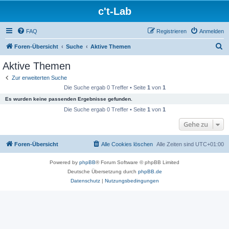
c't-Lab
FAQ
Registrieren
Anmelden
S
Foren-Übersicht
Suche
Aktive Themen
u
Aktive Themen
c
Zur erweiterten Suche
h
Die Suche ergab 0 Treffer • Seite
1
von
1
e
Es wurden keine passenden Ergebnisse gefunden.
Die Suche ergab 0 Treffer • Seite
1
von
1
Gehe zu
Foren-Übersicht
Alle Cookies löschen
Alle Zeiten sind
UTC+01:00
Powered by
phpBB
® Forum Software © phpBB Limited
Deutsche Übersetzung durch
phpBB.de
Datenschutz
|
Nutzungsbedingungen