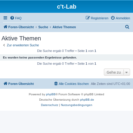
c't-Lab
FAQ
Registrieren
Anmelden
S
Foren-Übersicht
Suche
Aktive Themen
u
Aktive Themen
c
Zur erweiterten Suche
h
Die Suche ergab 0 Treffer • Seite
1
von
1
e
Es wurden keine passenden Ergebnisse gefunden.
Die Suche ergab 0 Treffer • Seite
1
von
1
Gehe zu
Foren-Übersicht
Alle Cookies löschen
Alle Zeiten sind
UTC+01:00
Powered by
phpBB
® Forum Software © phpBB Limited
Deutsche Übersetzung durch
phpBB.de
Datenschutz
|
Nutzungsbedingungen