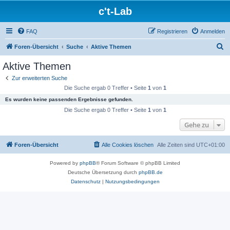
c't-Lab
FAQ
Registrieren
Anmelden
S
Foren-Übersicht
Suche
Aktive Themen
u
Aktive Themen
c
Zur erweiterten Suche
h
Die Suche ergab 0 Treffer • Seite
1
von
1
e
Es wurden keine passenden Ergebnisse gefunden.
Die Suche ergab 0 Treffer • Seite
1
von
1
Gehe zu
Foren-Übersicht
Alle Cookies löschen
Alle Zeiten sind
UTC+01:00
Powered by
phpBB
® Forum Software © phpBB Limited
Deutsche Übersetzung durch
phpBB.de
Datenschutz
|
Nutzungsbedingungen