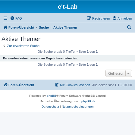
c't-Lab
FAQ
Registrieren
Anmelden
S
Foren-Übersicht
Suche
Aktive Themen
u
Aktive Themen
c
Zur erweiterten Suche
h
Die Suche ergab 0 Treffer • Seite
1
von
1
e
Es wurden keine passenden Ergebnisse gefunden.
Die Suche ergab 0 Treffer • Seite
1
von
1
Gehe zu
Foren-Übersicht
Alle Cookies löschen
Alle Zeiten sind
UTC+01:00
Powered by
phpBB
® Forum Software © phpBB Limited
Deutsche Übersetzung durch
phpBB.de
Datenschutz
|
Nutzungsbedingungen