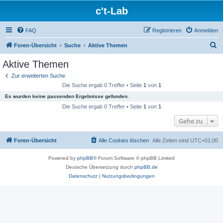
c't-Lab
FAQ
Registrieren
Anmelden
S
Foren-Übersicht
Suche
Aktive Themen
u
Aktive Themen
c
Zur erweiterten Suche
h
Die Suche ergab 0 Treffer • Seite
1
von
1
e
Es wurden keine passenden Ergebnisse gefunden.
Die Suche ergab 0 Treffer • Seite
1
von
1
Gehe zu
Foren-Übersicht
Alle Cookies löschen
Alle Zeiten sind
UTC+01:00
Powered by
phpBB
® Forum Software © phpBB Limited
Deutsche Übersetzung durch
phpBB.de
Datenschutz
|
Nutzungsbedingungen