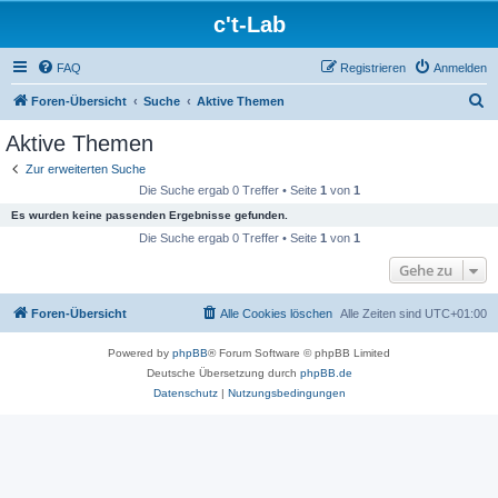
c't-Lab
FAQ
Registrieren
Anmelden
S
Foren-Übersicht
Suche
Aktive Themen
u
Aktive Themen
c
Zur erweiterten Suche
h
Die Suche ergab 0 Treffer • Seite
1
von
1
e
Es wurden keine passenden Ergebnisse gefunden.
Die Suche ergab 0 Treffer • Seite
1
von
1
Gehe zu
Foren-Übersicht
Alle Cookies löschen
Alle Zeiten sind
UTC+01:00
Powered by
phpBB
® Forum Software © phpBB Limited
Deutsche Übersetzung durch
phpBB.de
Datenschutz
|
Nutzungsbedingungen