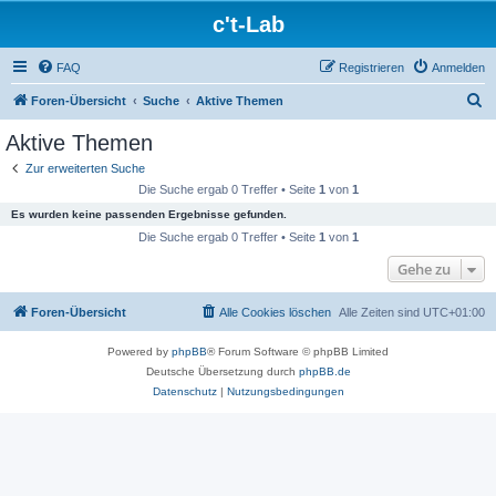
c't-Lab
FAQ
Registrieren
Anmelden
S
Foren-Übersicht
Suche
Aktive Themen
u
Aktive Themen
c
Zur erweiterten Suche
h
Die Suche ergab 0 Treffer • Seite
1
von
1
e
Es wurden keine passenden Ergebnisse gefunden.
Die Suche ergab 0 Treffer • Seite
1
von
1
Gehe zu
Foren-Übersicht
Alle Cookies löschen
Alle Zeiten sind
UTC+01:00
Powered by
phpBB
® Forum Software © phpBB Limited
Deutsche Übersetzung durch
phpBB.de
Datenschutz
|
Nutzungsbedingungen