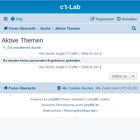
c't-Lab
FAQ
Registrieren
Anmelden
S
Foren-Übersicht
Suche
Aktive Themen
u
Aktive Themen
c
Zur erweiterten Suche
h
Die Suche ergab 0 Treffer • Seite
1
von
1
e
Es wurden keine passenden Ergebnisse gefunden.
Die Suche ergab 0 Treffer • Seite
1
von
1
Gehe zu
Foren-Übersicht
Alle Cookies löschen
Alle Zeiten sind
UTC+01:00
Powered by
phpBB
® Forum Software © phpBB Limited
Deutsche Übersetzung durch
phpBB.de
Datenschutz
|
Nutzungsbedingungen