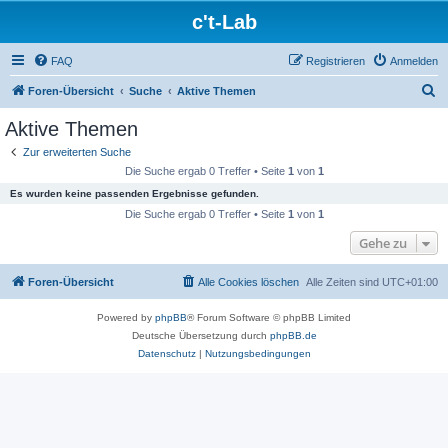
c't-Lab
FAQ
Registrieren
Anmelden
S
Foren-Übersicht
Suche
Aktive Themen
u
Aktive Themen
c
Zur erweiterten Suche
h
Die Suche ergab 0 Treffer • Seite
1
von
1
e
Es wurden keine passenden Ergebnisse gefunden.
Die Suche ergab 0 Treffer • Seite
1
von
1
Gehe zu
Foren-Übersicht
Alle Cookies löschen
Alle Zeiten sind
UTC+01:00
Powered by
phpBB
® Forum Software © phpBB Limited
Deutsche Übersetzung durch
phpBB.de
Datenschutz
|
Nutzungsbedingungen