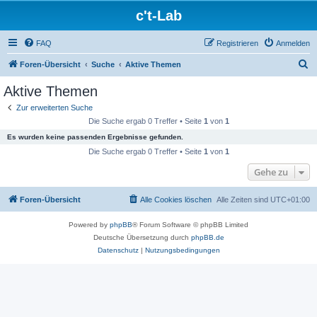
c't-Lab
FAQ
Registrieren
Anmelden
S
Foren-Übersicht
Suche
Aktive Themen
u
Aktive Themen
c
Zur erweiterten Suche
h
Die Suche ergab 0 Treffer • Seite
1
von
1
e
Es wurden keine passenden Ergebnisse gefunden.
Die Suche ergab 0 Treffer • Seite
1
von
1
Gehe zu
Foren-Übersicht
Alle Cookies löschen
Alle Zeiten sind
UTC+01:00
Powered by
phpBB
® Forum Software © phpBB Limited
Deutsche Übersetzung durch
phpBB.de
Datenschutz
|
Nutzungsbedingungen