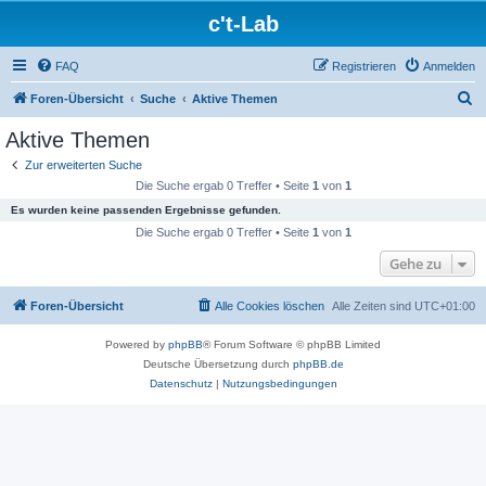
c't-Lab
FAQ
Registrieren
Anmelden
S
Foren-Übersicht
Suche
Aktive Themen
u
Aktive Themen
c
Zur erweiterten Suche
h
Die Suche ergab 0 Treffer • Seite
1
von
1
e
Es wurden keine passenden Ergebnisse gefunden.
Die Suche ergab 0 Treffer • Seite
1
von
1
Gehe zu
Foren-Übersicht
Alle Cookies löschen
Alle Zeiten sind
UTC+01:00
Powered by
phpBB
® Forum Software © phpBB Limited
Deutsche Übersetzung durch
phpBB.de
Datenschutz
|
Nutzungsbedingungen