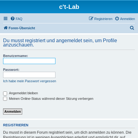
c't-Lab
FAQ
Registrieren
Anmelden
S
Foren-Übersicht
u
Du musst registriert und angemeldet sein, um Profile
c
anzuschauen.
h
Benutzername:
e
Passwort:
Ich habe mein Passwort vergessen
Angemeldet bleiben
Meinen Online-Status während dieser Sitzung verbergen
REGISTRIEREN
Du musst in diesem Forum registriert sein, um dich anmelden zu können. Die
Registrierung ist in wenigen Augenblicken erledigt und ermöglicht dir, auf