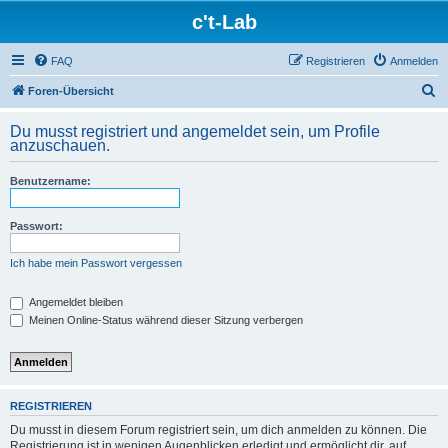
c't-Lab
FAQ
Registrieren
Anmelden
S
Foren-Übersicht
u
Du musst registriert und angemeldet sein, um Profile
c
anzuschauen.
h
Benutzername:
e
Passwort:
Ich habe mein Passwort vergessen
Angemeldet bleiben
Meinen Online-Status während dieser Sitzung verbergen
REGISTRIEREN
Du musst in diesem Forum registriert sein, um dich anmelden zu können. Die
Registrierung ist in wenigen Augenblicken erledigt und ermöglicht dir, auf