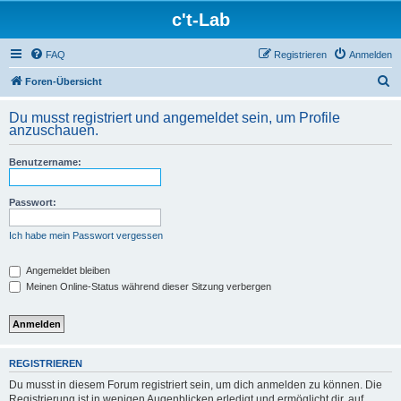
c't-Lab
FAQ
Registrieren
Anmelden
S
Foren-Übersicht
u
Du musst registriert und angemeldet sein, um Profile
c
anzuschauen.
h
Benutzername:
e
Passwort:
Ich habe mein Passwort vergessen
Angemeldet bleiben
Meinen Online-Status während dieser Sitzung verbergen
REGISTRIEREN
Du musst in diesem Forum registriert sein, um dich anmelden zu können. Die
Registrierung ist in wenigen Augenblicken erledigt und ermöglicht dir, auf