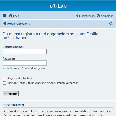
c't-Lab
FAQ
Registrieren
Anmelden
S
Foren-Übersicht
u
Du musst registriert und angemeldet sein, um Profile
c
anzuschauen.
h
Benutzername:
e
Passwort:
Ich habe mein Passwort vergessen
Angemeldet bleiben
Meinen Online-Status während dieser Sitzung verbergen
REGISTRIEREN
Du musst in diesem Forum registriert sein, um dich anmelden zu können. Die
Registrierung ist in wenigen Augenblicken erledigt und ermöglicht dir, auf