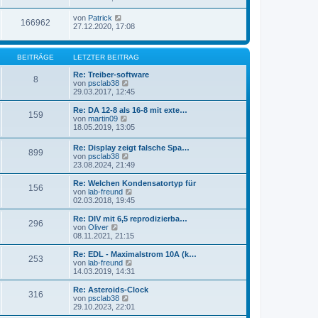
von
Patrick
166962
27.12.2020, 17:08
BEITRÄGE
LETZTER BEITRAG
Re: Treiber-software
8
N
von
psclab38
e
29.03.2017, 12:45
u
e
Re: DA 12-8 als 16-8 mit exte…
159
s
N
von
martin09
t
e
18.05.2019, 13:05
e
u
r
e
Re: Display zeigt falsche Spa…
B
899
s
N
von
psclab38
e
t
e
23.08.2024, 21:49
i
e
u
t
r
e
Re: Welchen Kondensatortyp für
r
B
156
s
N
von
lab-freund
a
e
t
e
02.03.2018, 19:45
g
i
e
u
t
r
e
Re: DIV mit 6,5 reprodizierba…
r
296
B
s
N
von
Oliver
a
e
t
e
08.11.2021, 21:15
g
i
e
u
t
r
e
Re: EDL - Maximalstrom 10A (k…
r
253
B
s
N
von
lab-freund
a
e
t
e
14.03.2019, 14:31
g
i
e
u
t
r
e
Re: Asteroids-Clock
r
316
B
s
N
von
psclab38
a
e
t
e
29.10.2023, 22:01
g
i
e
u