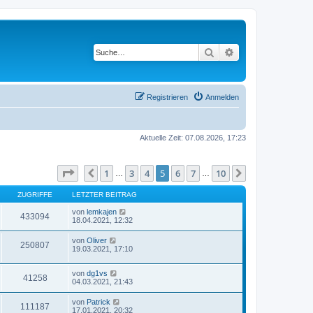
Suche
Erweiterte Suche
Registrieren
Anmelden
Aktuelle Zeit: 07.08.2026, 17:23
Seite
5
von
10
1
3
4
5
6
7
10
Vorherige
Nächste
…
…
ZUGRIFFE
LETZTER BEITRAG
von
lemkajen
433094
18.04.2021, 12:32
von
Oliver
250807
19.03.2021, 17:10
von
dg1vs
41258
04.03.2021, 21:43
von
Patrick
111187
17.01.2021, 20:32