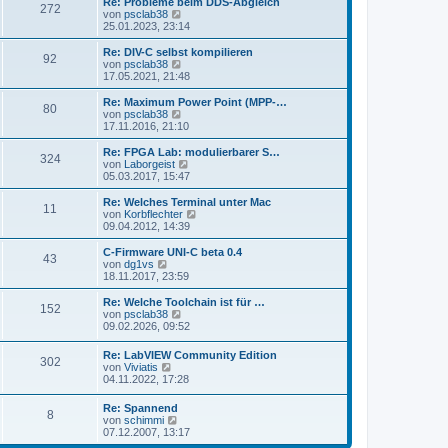
Re: Probleme beim DDS-Abgleich
r
B
272
s
N
von
psclab38
a
e
t
e
25.01.2023, 23:14
g
i
e
u
t
r
e
Re: DIV-C selbst kompilieren
r
92
B
s
N
von
psclab38
a
e
t
e
17.05.2021, 21:48
g
i
e
u
t
r
e
Re: Maximum Power Point (MPP-…
r
80
B
s
N
von
psclab38
a
e
t
e
17.11.2016, 21:10
g
i
e
u
t
r
e
Re: FPGA Lab: modulierbarer S…
r
324
B
s
N
von
Laborgeist
a
e
t
e
05.03.2017, 15:47
g
i
e
u
t
r
e
Re: Welches Terminal unter Mac
r
11
B
s
N
von
Korbflechter
a
e
t
e
09.04.2012, 14:39
g
i
e
u
t
r
e
C-Firmware UNI-C beta 0.4
r
43
B
s
N
von
dg1vs
a
e
t
e
18.11.2017, 23:59
g
i
e
u
t
r
e
Re: Welche Toolchain ist für …
r
152
B
s
N
von
psclab38
a
e
t
e
09.02.2026, 09:52
g
i
e
u
t
r
e
Re: LabVIEW Community Edition
r
B
302
s
N
von
Viviatis
a
e
t
e
04.11.2022, 17:28
g
i
e
u
t
r
e
r
Re: Spannend
B
8
s
a
N
von
schimmi
e
t
g
e
07.12.2007, 13:17
i
e
u
t