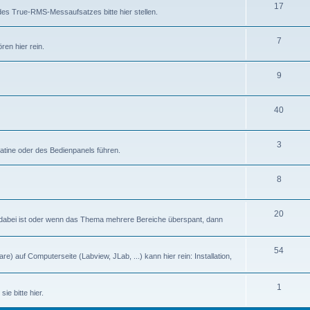
17
des True-RMS-Messaufsatzes bitte hier stellen.
7
en hier rein.
9
40
3
latine oder des Bedienpanels führen.
8
20
abei ist oder wenn das Thema mehrere Bereiche überspant, dann
54
) auf Computerseite (Labview, JLab, ...) kann hier rein: Installation,
1
ie bitte hier.