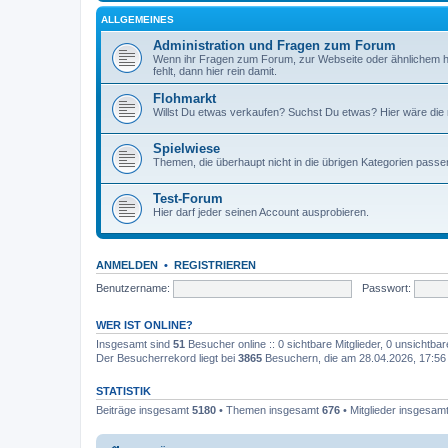
ALLGEMEINES
Administration und Fragen zum Forum
Wenn ihr Fragen zum Forum, zur Webseite oder ähnlichem h
fehlt, dann hier rein damit.
Flohmarkt
Willst Du etwas verkaufen? Suchst Du etwas? Hier wäre die ri
Spielwiese
Themen, die überhaupt nicht in die übrigen Kategorien passen
Test-Forum
Hier darf jeder seinen Account ausprobieren.
ANMELDEN
•
REGISTRIEREN
Benutzername:
Passwort:
WER IST ONLINE?
Insgesamt sind
51
Besucher online :: 0 sichtbare Mitglieder, 0 unsichtba
Der Besucherrekord liegt bei
3865
Besuchern, die am 28.04.2026, 17:56 g
STATISTIK
Beiträge insgesamt
5180
• Themen insgesamt
676
• Mitglieder insgesam