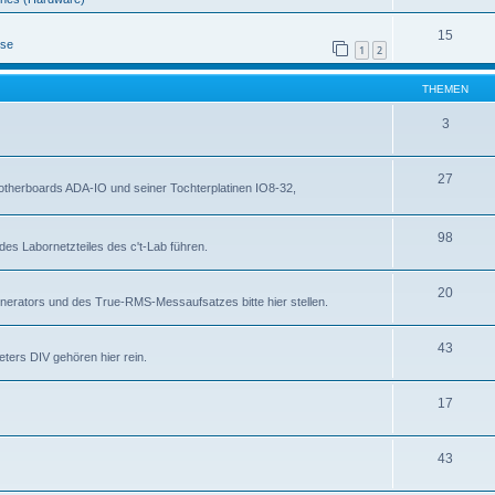
15
ese
1
2
THEMEN
3
27
otherboards ADA-IO und seiner Tochterplatinen IO8-32,
98
des Labornetzteiles des c't-Lab führen.
20
nerators und des True-RMS-Messaufsatzes bitte hier stellen.
43
ters DIV gehören hier rein.
17
43