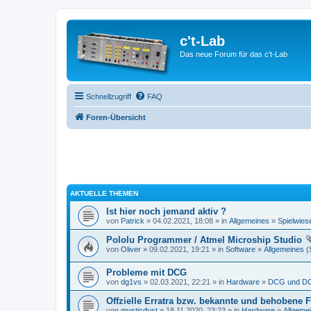
c't-Lab
Das neue Forum für das c't-Lab
Schnellzugriff
FAQ
Foren-Übersicht
AKTUELLE THEMEN
Ist hier noch jemand aktiv ?
von
Patrick
» 04.02.2021, 18:08 » in
Allgemeines
»
Spielwies
Pololu Programmer / Atmel Microship Studio
von
Oliver
» 09.02.2021, 19:21 » in
Software
»
Allgemeines (
Probleme mit DCG
von
dg1vs
» 02.03.2021, 22:21 » in
Hardware
»
DCG und DC
Offzielle Erratra bzw. bekannte und behobene F
von
mysticdust
» 18.11.2020, 23:23 » in
Hardware
»
Allgeme