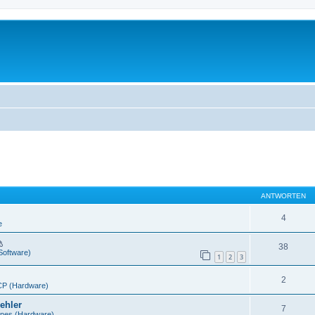
ANTWORTEN
4
e
38
Software)
1
2
3
2
P (Hardware)
ehler
7
ines (Hardware)