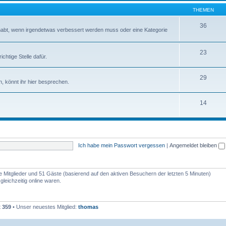
THEMEN
36
abt, wenn irgendetwas verbessert werden muss oder eine Kategorie
23
chtige Stelle dafür.
29
, könnt ihr hier besprechen.
14
Ich habe mein Passwort vergessen
|
Angemeldet bleiben
re Mitglieder und 51 Gäste (basierend auf den aktiven Besuchern der letzten 5 Minuten)
leichzeitig online waren.
t
359
• Unser neuestes Mitglied:
thomas