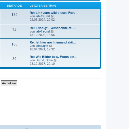
r
e
r
B
s
BEITRÄGE
LETZTER BEITRAG
a
e
t
g
i
e
Re: Link zum wiki dieses Foru…
189
t
r
N
von
lab-freund
r
B
e
02.06.2024, 20:02
a
e
u
g
i
e
Re: Erledigt - Verschenke ct-…
74
t
s
N
von
lab-freund
r
t
e
13.12.2025, 13:06
a
e
u
g
r
e
Re: Ist hier noch jemand akti…
B
168
s
N
von
lemkajen
e
t
e
18.04.2021, 12:32
i
e
u
t
r
e
Re: Wie Bilder bzw. Fotos ein…
r
39
B
s
N
von
Bernd_Stein
a
e
t
e
28.12.2017, 22:10
g
i
e
u
t
r
e
r
B
s
a
e
t
g
i
e
t
r
r
B
a
e
g
i
t
r
a
g