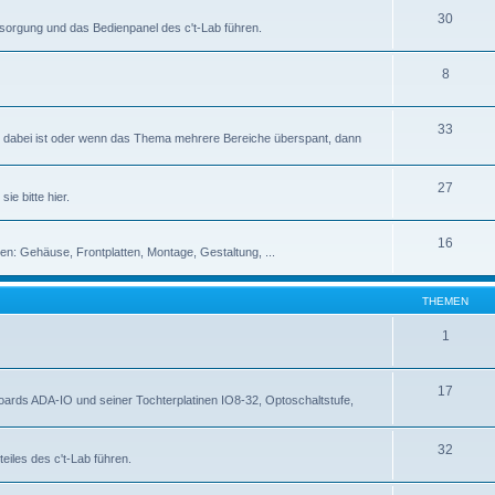
30
rsorgung und das Bedienpanel des c't-Lab führen.
8
33
abei ist oder wenn das Thema mehrere Bereiche überspant, dann
27
ie bitte hier.
16
en: Gehäuse, Frontplatten, Montage, Gestaltung, ...
THEMEN
1
17
rds ADA-IO und seiner Tochterplatinen IO8-32, Optoschaltstufe,
32
eiles des c't-Lab führen.