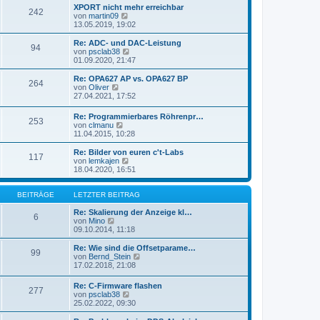
t
r
e
XPORT nicht mehr erreichbar
r
242
B
s
N
von
martin09
a
e
t
e
13.05.2019, 19:02
g
i
e
u
t
r
e
Re: ADC- und DAC-Leistung
r
94
B
s
N
von
psclab38
a
e
t
e
01.09.2020, 21:47
g
i
e
u
t
r
e
Re: OPA627 AP vs. OPA627 BP
r
264
B
s
N
von
Oliver
a
e
t
e
27.04.2021, 17:52
g
i
e
u
t
r
e
Re: Programmierbares Röhrenpr…
r
B
253
s
N
von
clmanu
a
e
t
e
11.04.2015, 10:28
g
i
e
u
t
r
e
Re: Bilder von euren c't-Labs
r
B
117
s
N
von
lemkajen
a
e
t
e
18.04.2020, 16:51
g
i
e
u
t
r
e
r
B
s
BEITRÄGE
LETZTER BEITRAG
a
e
t
g
i
e
Re: Skalierung der Anzeige kl…
6
t
N
r
von
Mino
r
e
B
09.10.2014, 11:18
a
u
e
g
e
i
Re: Wie sind die Offsetparame…
99
s
t
N
von
Bernd_Stein
t
r
e
17.02.2018, 21:08
e
a
u
r
g
e
Re: C-Firmware flashen
B
277
s
N
von
psclab38
e
t
e
25.02.2022, 09:30
i
e
u
t
r
e