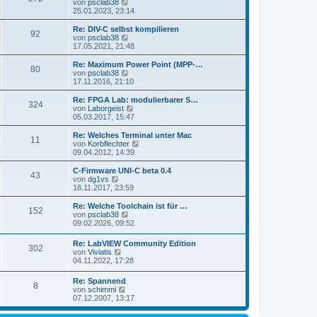
s
N
von
psclab38
a
e
t
e
25.01.2023, 23:14
g
i
e
u
t
r
e
Re: DIV-C selbst kompilieren
r
92
B
s
N
von
psclab38
a
e
t
e
17.05.2021, 21:48
g
i
e
u
t
r
e
Re: Maximum Power Point (MPP-…
r
80
B
s
N
von
psclab38
a
e
t
e
17.11.2016, 21:10
g
i
e
u
t
r
e
Re: FPGA Lab: modulierbarer S…
r
324
B
s
N
von
Laborgeist
a
e
t
e
05.03.2017, 15:47
g
i
e
u
t
r
e
Re: Welches Terminal unter Mac
r
11
B
s
N
von
Korbflechter
a
e
t
e
09.04.2012, 14:39
g
i
e
u
t
r
e
C-Firmware UNI-C beta 0.4
r
43
B
s
N
von
dg1vs
a
e
t
e
18.11.2017, 23:59
g
i
e
u
t
r
e
Re: Welche Toolchain ist für …
r
152
B
s
N
von
psclab38
a
e
t
e
09.02.2026, 09:52
g
i
e
u
t
r
e
Re: LabVIEW Community Edition
r
B
302
s
N
von
Viviatis
a
e
t
e
04.11.2022, 17:28
g
i
e
u
t
r
e
r
Re: Spannend
B
8
s
a
N
von
schimmi
e
t
g
e
07.12.2007, 13:17
i
e
u
t
r
e
r