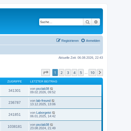
Suche
Erweiterte Suche
Registrieren
Anmelden
Aktuelle Zeit: 06.08.2026, 22:43
Seite
1
von
10
1
2
3
4
5
10
Nächste
…
ZUGRIFFE
LETZTER BEITRAG
von
psclab38
341301
09.02.2026, 09:52
von
lab-freund
236787
13.12.2025, 13:06
von
Laborgeist
241851
06.01.2025, 14:42
von
psclab38
1038181
23.08.2024, 21:49