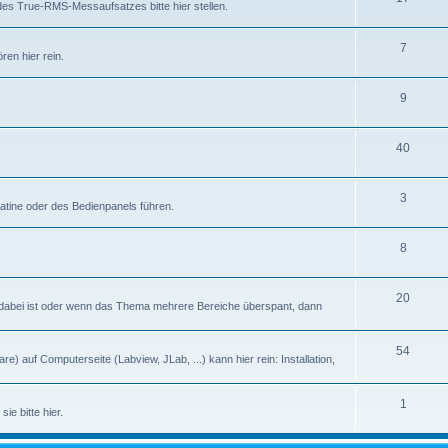
des True-RMS-Messaufsatzes bitte hier stellen.
7
en hier rein.
9
40
3
latine oder des Bedienpanels führen.
8
20
abei ist oder wenn das Thema mehrere Bereiche überspant, dann
54
) auf Computerseite (Labview, JLab, ...) kann hier rein: Installation,
1
ie bitte hier.