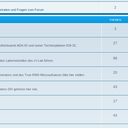
2
stration und Fragen zum Forum
THEMEN
3
27
otherboards ADA-IO und seiner Tochterplatinen IO8-32,
98
des Labornetzteiles des c't-Lab führen.
20
nerators und des True-RMS-Messaufsatzes bitte hier stellen.
43
ters DIV gehören hier rein.
17
43