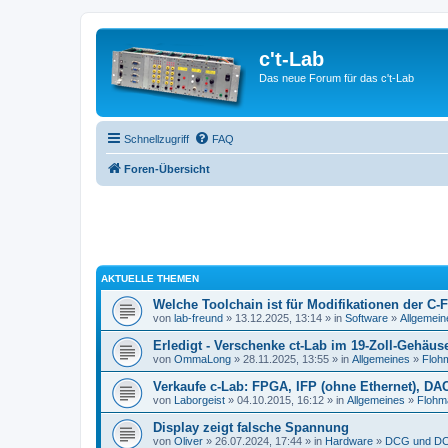
c't-Lab
Das neue Forum für das c't-Lab
Schnellzugriff
FAQ
Foren-Übersicht
AKTUELLE THEMEN
Welche Toolchain ist für Modifikationen der C-
von
lab-freund
» 13.12.2025, 13:14 » in
Software
»
Allgemein
Erledigt - Verschenke ct-Lab im 19-Zoll-Gehäus
von
OmmaLong
» 28.11.2025, 13:55 » in
Allgemeines
»
Floh
Verkaufe c-Lab: FPGA, IFP (ohne Ethernet), DA
von
Laborgeist
» 04.10.2015, 16:12 » in
Allgemeines
»
Flohm
Display zeigt falsche Spannung
von
Oliver
» 26.07.2024, 17:44 » in
Hardware
»
DCG und DC