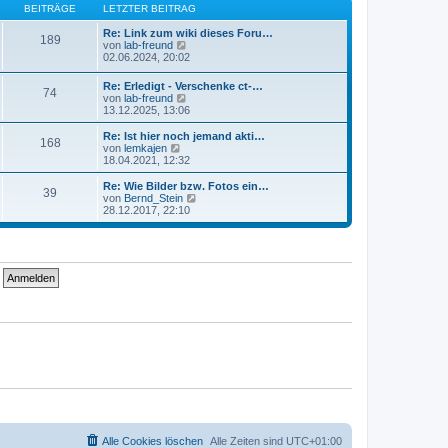
B
s
BEITRÄGE
LETZTER BEITRAG
a
e
t
g
i
e
Re: Link zum wiki dieses Foru…
189
t
r
N
von
lab-freund
r
B
e
02.06.2024, 20:02
a
e
u
g
i
e
Re: Erledigt - Verschenke ct-…
74
t
s
N
von
lab-freund
r
t
e
13.12.2025, 13:06
a
e
u
g
r
e
Re: Ist hier noch jemand akti…
B
168
s
N
von
lemkajen
e
t
e
18.04.2021, 12:32
i
e
u
t
r
e
Re: Wie Bilder bzw. Fotos ein…
r
39
B
s
N
von
Bernd_Stein
a
e
t
e
28.12.2017, 22:10
g
i
e
u
t
r
e
r
B
s
a
e
t
g
i
e
t
r
r
B
a
e
g
i
t
r
a
g
Alle Cookies löschen
Alle Zeiten sind
UTC+01:00