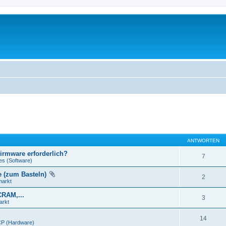
ANTWORTEN
Firmware erforderlich?
7
es (Software)
e (zum Basteln)
2
markt
CRAM,...
3
arkt
14
P (Hardware)