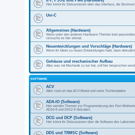
IFP, PS3-2 und PM8 (Hardware)
Hier könnt ihr Diskussionen über das Interface, die Stromve
Uni-C
Allgemeines (Hardware)
Wenn unter den anderen Hardware-Themen kein passendes d
versuche es hier einmal.
Neuentwicklungen und Vorschläge (Hardware)
Wenn ihr Ideen zu neuen Entwicklungen habt, dann diskutiert s
Gehäuse und mechanischer Aufbau
Alles was mit Mechanik zu tun hat, soll hier besprochen werd
SOFTWARE
ACV
Alles rund um das ACV-Modul und seine Tochterplatine
ADA-IO (Software)
Hier werden Themen zur Programmierung des Port-Motherboa
AD16-8 und DA12-8 diskutiert.
DCG und DCP (Software)
Hier könnt ihr Diskussionen über die Software des Labornetzt
DDS und TRMSC (Software)