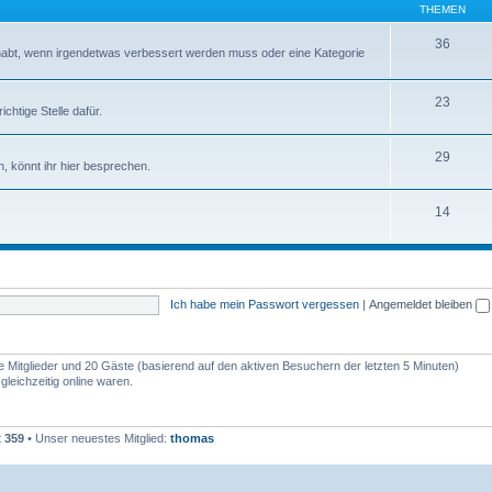
THEMEN
36
abt, wenn irgendetwas verbessert werden muss oder eine Kategorie
23
chtige Stelle dafür.
29
, könnt ihr hier besprechen.
14
Ich habe mein Passwort vergessen
|
Angemeldet bleiben
re Mitglieder und 20 Gäste (basierend auf den aktiven Besuchern der letzten 5 Minuten)
leichzeitig online waren.
t
359
• Unser neuestes Mitglied:
thomas