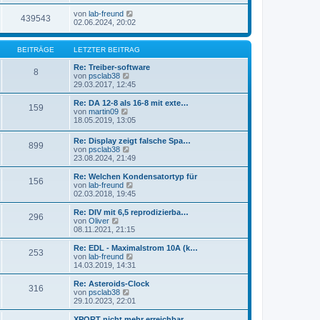
von
lab-freund
439543
02.06.2024, 20:02
BEITRÄGE
LETZTER BEITRAG
Re: Treiber-software
8
N
von
psclab38
e
29.03.2017, 12:45
u
e
Re: DA 12-8 als 16-8 mit exte…
159
s
N
von
martin09
t
e
18.05.2019, 13:05
e
u
r
e
Re: Display zeigt falsche Spa…
B
899
s
N
von
psclab38
e
t
e
23.08.2024, 21:49
i
e
u
t
r
e
Re: Welchen Kondensatortyp für
r
B
156
s
N
von
lab-freund
a
e
t
e
02.03.2018, 19:45
g
i
e
u
t
r
e
Re: DIV mit 6,5 reprodizierba…
r
296
B
s
N
von
Oliver
a
e
t
e
08.11.2021, 21:15
g
i
e
u
t
r
e
Re: EDL - Maximalstrom 10A (k…
r
253
B
s
N
von
lab-freund
a
e
t
e
14.03.2019, 14:31
g
i
e
u
t
r
e
Re: Asteroids-Clock
r
316
B
s
N
von
psclab38
a
e
t
e
29.10.2023, 22:01
g
i
e
u
t
r
e
XPORT nicht mehr erreichbar