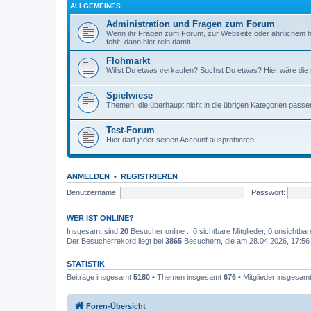
ALLGEMEINES
Administration und Fragen zum Forum
Wenn ihr Fragen zum Forum, zur Webseite oder ähnlichem h
fehlt, dann hier rein damit.
Flohmarkt
Willst Du etwas verkaufen? Suchst Du etwas? Hier wäre die ri
Spielwiese
Themen, die überhaupt nicht in die übrigen Kategorien passen
Test-Forum
Hier darf jeder seinen Account ausprobieren.
ANMELDEN
•
REGISTRIEREN
Benutzername:
Passwort:
WER IST ONLINE?
Insgesamt sind
20
Besucher online :: 0 sichtbare Mitglieder, 0 unsichtba
Der Besucherrekord liegt bei
3865
Besuchern, die am 28.04.2026, 17:56 g
STATISTIK
Beiträge insgesamt
5180
• Themen insgesamt
676
• Mitglieder insgesam
Foren-Übersicht