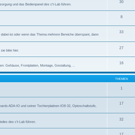
30
rsorgung und das Bedienpanel des c't-Lab führen.
8
33
abei ist oder wenn das Thema mehrere Bereiche überspant, dann
27
ie bitte hier.
16
en: Gehäuse, Frontplatten, Montage, Gestaltung, ...
THEMEN
1
17
rds ADA-IO und seiner Tochterplatinen IO8-32, Optoschaltstufe,
32
eiles des c't-Lab führen.
17