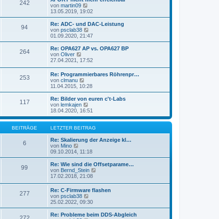
r
242
B
s
N
von
martin09
a
e
t
e
13.05.2019, 19:02
g
i
e
u
t
r
e
Re: ADC- und DAC-Leistung
r
94
B
s
N
von
psclab38
a
e
t
e
01.09.2020, 21:47
g
i
e
u
t
r
e
Re: OPA627 AP vs. OPA627 BP
r
264
B
s
N
von
Oliver
a
e
t
e
27.04.2021, 17:52
g
i
e
u
t
r
e
Re: Programmierbares Röhrenpr…
r
B
253
s
N
von
clmanu
a
e
t
e
11.04.2015, 10:28
g
i
e
u
t
r
e
Re: Bilder von euren c't-Labs
r
B
117
s
N
von
lemkajen
a
e
t
e
18.04.2020, 16:51
g
i
e
u
t
r
e
r
B
s
BEITRÄGE
LETZTER BEITRAG
a
e
t
g
i
e
Re: Skalierung der Anzeige kl…
6
t
N
r
von
Mino
r
e
B
09.10.2014, 11:18
a
u
e
g
e
i
Re: Wie sind die Offsetparame…
99
s
t
N
von
Bernd_Stein
t
r
e
17.02.2018, 21:08
e
a
u
r
g
e
Re: C-Firmware flashen
B
277
s
N
von
psclab38
e
t
e
25.02.2022, 09:30
i
e
u
t
r
e
Re: Probleme beim DDS-Abgleich
r
B
272