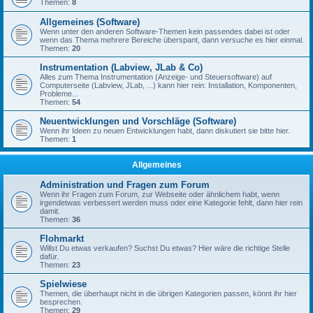
Themen:
8
Allgemeines (Software)
Wenn unter den anderen Software-Themen kein passendes dabei ist oder
wenn das Thema mehrere Bereiche überspant, dann versuche es hier einmal.
Themen:
20
Instrumentation (Labview, JLab & Co)
Alles zum Thema Instrumentation (Anzeige- und Steuersoftware) auf
Computerseite (Labview, JLab, ...) kann hier rein: Installation, Komponenten,
Probleme...
Themen:
54
Neuentwicklungen und Vorschläge (Software)
Wenn ihr Ideen zu neuen Entwicklungen habt, dann diskutiert sie bitte hier.
Themen:
1
Allgemeines
Administration und Fragen zum Forum
Wenn ihr Fragen zum Forum, zur Webseite oder ähnlichem habt, wenn
irgendetwas verbessert werden muss oder eine Kategorie fehlt, dann hier rein
damit.
Themen:
36
Flohmarkt
Willst Du etwas verkaufen? Suchst Du etwas? Hier wäre die richtige Stelle
dafür.
Themen:
23
Spielwiese
Themen, die überhaupt nicht in die übrigen Kategorien passen, könnt ihr hier
besprechen.
Themen:
29