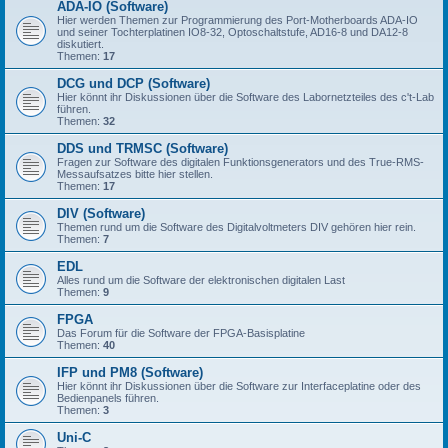
ADA-IO (Software)
Hier werden Themen zur Programmierung des Port-Motherboards ADA-IO
und seiner Tochterplatinen IO8-32, Optoschaltstufe, AD16-8 und DA12-8
diskutiert.
Themen:
17
DCG und DCP (Software)
Hier könnt ihr Diskussionen über die Software des Labornetzteiles des c't-Lab
führen.
Themen:
32
DDS und TRMSC (Software)
Fragen zur Software des digitalen Funktionsgenerators und des True-RMS-
Messaufsatzes bitte hier stellen.
Themen:
17
DIV (Software)
Themen rund um die Software des Digitalvoltmeters DIV gehören hier rein.
Themen:
7
EDL
Alles rund um die Software der elektronischen digitalen Last
Themen:
9
FPGA
Das Forum für die Software der FPGA-Basisplatine
Themen:
40
IFP und PM8 (Software)
Hier könnt ihr Diskussionen über die Software zur Interfaceplatine oder des
Bedienpanels führen.
Themen:
3
Uni-C