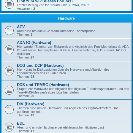
Link zum wiki dieses Forums?
Letzter Beitrag von
lab-freund
«
02.06.2024, 20:02
Antworten:
2
Hardware
ACV
Alles rund um das ACV-Modul und seine Tochterplatine
Themen:
3
ADA-IO (Hardware)
Hier werden Themen zur Elektronik und Abgleich des Port-Motherboards ADA-
IO und seiner Tochterplatinen IO8-32, Optoschaltstufe, AD16-8 und DA12-8
diskutiert.
Themen:
27
DCG und DCP (Hardware)
Hier könnt ihr Diskussionen über die Hardware und Abgleich des
Labornetzteiles des c't-Lab führen.
Themen:
98
DDS und TRMSC (Hardware)
Fragen zur Hardware und Abgleich des digitalen Funktionsgenerators und des
True-RMS-Messaufsatzes bitte hier stellen.
Themen:
20
DIV (Hardware)
Themen rund um die Hardware und Abgleich des Digitalvoltmeters DIV
gehören hier rein.
Themen:
43
EDL
Alles rund um die Hardware der elektronischen digitalen Last
Themen:
17