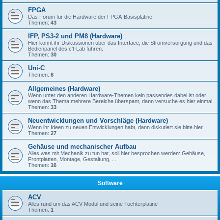
FPGA
Das Forum für die Hardware der FPGA-Basisplatine
Themen:
43
IFP, PS3-2 und PM8 (Hardware)
Hier könnt ihr Diskussionen über das Interface, die Stromversorgung und das
Bedienpanel des c't-Lab führen.
Themen:
30
Uni-C
Themen:
8
Allgemeines (Hardware)
Wenn unter den anderen Hardware-Themen kein passendes dabei ist oder
wenn das Thema mehrere Bereiche überspant, dann versuche es hier einmal.
Themen:
33
Neuentwicklungen und Vorschläge (Hardware)
Wenn ihr Ideen zu neuen Entwicklungen habt, dann diskutiert sie bitte hier.
Themen:
27
Gehäuse und mechanischer Aufbau
Alles was mit Mechanik zu tun hat, soll hier besprochen werden: Gehäuse,
Frontplatten, Montage, Gestaltung, ...
Themen:
16
Software
ACV
Alles rund um das ACV-Modul und seine Tochterplatine
Themen:
1