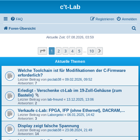
c't-Lab
FAQ
Registrieren
Anmelden
S
Foren-Übersicht
u
Aktuelle Zeit: 07.08.2026, 03:59
c
Seite
1
von
10
1
2
3
4
5
10
Nächste
h
…
e
Aktuelle Themen
Welche Toolchain ist für Modifikationen der C-Firmware
erforderlich?
Letzter Beitrag von
psclab38
«
09.02.2026, 09:52
Antworten:
7
Erledigt - Verschenke ct-Lab im 19-Zoll-Gehäuse (zum
Basteln)
Letzter Beitrag von
lab-freund
«
13.12.2025, 13:06
Antworten:
2
Verkaufe c-Lab: FPGA, IFP (ohne Ethernet), DACRAM,...
Letzter Beitrag von
Laborgeist
«
06.01.2025, 14:42
Antworten:
3
Display zeigt falsche Spannung
Letzter Beitrag von
psclab38
«
23.08.2024, 21:49
Antworten:
14