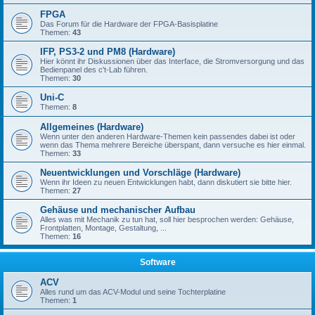
FPGA
Das Forum für die Hardware der FPGA-Basisplatine
Themen:
43
IFP, PS3-2 und PM8 (Hardware)
Hier könnt ihr Diskussionen über das Interface, die Stromversorgung und das
Bedienpanel des c't-Lab führen.
Themen:
30
Uni-C
Themen:
8
Allgemeines (Hardware)
Wenn unter den anderen Hardware-Themen kein passendes dabei ist oder
wenn das Thema mehrere Bereiche überspant, dann versuche es hier einmal.
Themen:
33
Neuentwicklungen und Vorschläge (Hardware)
Wenn ihr Ideen zu neuen Entwicklungen habt, dann diskutiert sie bitte hier.
Themen:
27
Gehäuse und mechanischer Aufbau
Alles was mit Mechanik zu tun hat, soll hier besprochen werden: Gehäuse,
Frontplatten, Montage, Gestaltung, ...
Themen:
16
Software
ACV
Alles rund um das ACV-Modul und seine Tochterplatine
Themen:
1