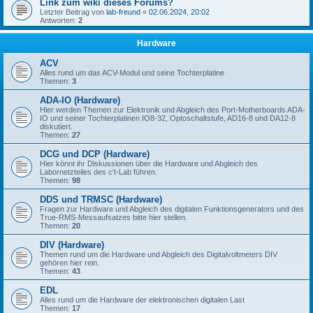
Link zum wiki dieses Forums?
Letzter Beitrag von
lab-freund
«
02.06.2024, 20:02
Antworten:
2
Hardware
ACV
Alles rund um das ACV-Modul und seine Tochterplatine
Themen:
3
ADA-IO (Hardware)
Hier werden Themen zur Elektronik und Abgleich des Port-Motherboards ADA-
IO und seiner Tochterplatinen IO8-32, Optoschaltstufe, AD16-8 und DA12-8
diskutiert.
Themen:
27
DCG und DCP (Hardware)
Hier könnt ihr Diskussionen über die Hardware und Abgleich des
Labornetzteiles des c't-Lab führen.
Themen:
98
DDS und TRMSC (Hardware)
Fragen zur Hardware und Abgleich des digitalen Funktionsgenerators und des
True-RMS-Messaufsatzes bitte hier stellen.
Themen:
20
DIV (Hardware)
Themen rund um die Hardware und Abgleich des Digitalvoltmeters DIV
gehören hier rein.
Themen:
43
EDL
Alles rund um die Hardware der elektronischen digitalen Last
Themen:
17