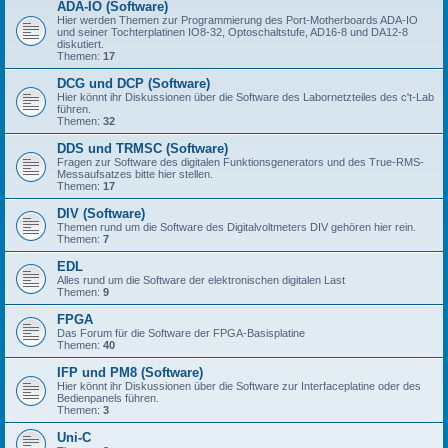
ADA-IO (Software)
Hier werden Themen zur Programmierung des Port-Motherboards ADA-IO
und seiner Tochterplatinen IO8-32, Optoschaltstufe, AD16-8 und DA12-8
diskutiert.
Themen:
17
DCG und DCP (Software)
Hier könnt ihr Diskussionen über die Software des Labornetzteiles des c't-Lab
führen.
Themen:
32
DDS und TRMSC (Software)
Fragen zur Software des digitalen Funktionsgenerators und des True-RMS-
Messaufsatzes bitte hier stellen.
Themen:
17
DIV (Software)
Themen rund um die Software des Digitalvoltmeters DIV gehören hier rein.
Themen:
7
EDL
Alles rund um die Software der elektronischen digitalen Last
Themen:
9
FPGA
Das Forum für die Software der FPGA-Basisplatine
Themen:
40
IFP und PM8 (Software)
Hier könnt ihr Diskussionen über die Software zur Interfaceplatine oder des
Bedienpanels führen.
Themen:
3
Uni-C