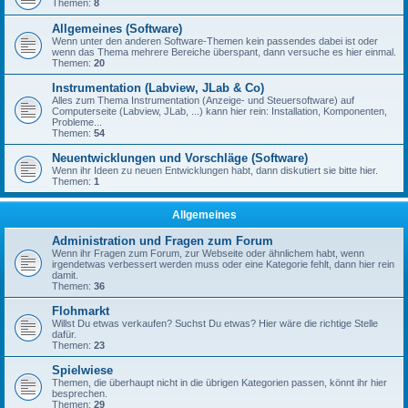
Themen:
8
Allgemeines (Software)
Wenn unter den anderen Software-Themen kein passendes dabei ist oder
wenn das Thema mehrere Bereiche überspant, dann versuche es hier einmal.
Themen:
20
Instrumentation (Labview, JLab & Co)
Alles zum Thema Instrumentation (Anzeige- und Steuersoftware) auf
Computerseite (Labview, JLab, ...) kann hier rein: Installation, Komponenten,
Probleme...
Themen:
54
Neuentwicklungen und Vorschläge (Software)
Wenn ihr Ideen zu neuen Entwicklungen habt, dann diskutiert sie bitte hier.
Themen:
1
Allgemeines
Administration und Fragen zum Forum
Wenn ihr Fragen zum Forum, zur Webseite oder ähnlichem habt, wenn
irgendetwas verbessert werden muss oder eine Kategorie fehlt, dann hier rein
damit.
Themen:
36
Flohmarkt
Willst Du etwas verkaufen? Suchst Du etwas? Hier wäre die richtige Stelle
dafür.
Themen:
23
Spielwiese
Themen, die überhaupt nicht in die übrigen Kategorien passen, könnt ihr hier
besprechen.
Themen:
29