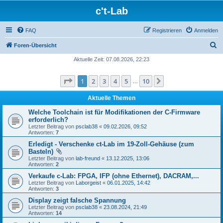
c't-Lab
FAQ
Registrieren
Anmelden
S
Foren-Übersicht
u
Aktuelle Zeit: 07.08.2026, 22:23
c
Seite
1
von
10
1
2
3
4
5
10
Nächste
h
…
e
Aktuelle Themen
Welche Toolchain ist für Modifikationen der C-Firmware
erforderlich?
Letzter Beitrag von
psclab38
«
09.02.2026, 09:52
Antworten:
7
Erledigt - Verschenke ct-Lab im 19-Zoll-Gehäuse (zum
Basteln)
Letzter Beitrag von
lab-freund
«
13.12.2025, 13:06
Antworten:
2
Verkaufe c-Lab: FPGA, IFP (ohne Ethernet), DACRAM,...
Letzter Beitrag von
Laborgeist
«
06.01.2025, 14:42
Antworten:
3
Display zeigt falsche Spannung
Letzter Beitrag von
psclab38
«
23.08.2024, 21:49
Antworten:
14