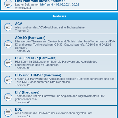
Link zum wiki dieses Forums?
Letzter Beitrag von
lab-freund
«
02.06.2024, 20:02
Antworten:
2
Hardware
ACV
Alles rund um das ACV-Modul und seine Tochterplatine
Themen:
3
ADA-IO (Hardware)
Hier werden Themen zur Elektronik und Abgleich des Port-Motherboards ADA-
IO und seiner Tochterplatinen IO8-32, Optoschaltstufe, AD16-8 und DA12-8
diskutiert.
Themen:
27
DCG und DCP (Hardware)
Hier könnt ihr Diskussionen über die Hardware und Abgleich des
Labornetzteiles des c't-Lab führen.
Themen:
98
DDS und TRMSC (Hardware)
Fragen zur Hardware und Abgleich des digitalen Funktionsgenerators und des
True-RMS-Messaufsatzes bitte hier stellen.
Themen:
20
DIV (Hardware)
Themen rund um die Hardware und Abgleich des Digitalvoltmeters DIV
gehören hier rein.
Themen:
43
EDL
Alles rund um die Hardware der elektronischen digitalen Last
Themen:
17