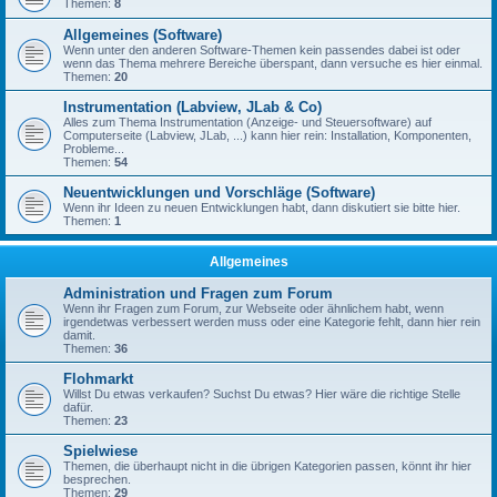
Themen:
8
Allgemeines (Software)
Wenn unter den anderen Software-Themen kein passendes dabei ist oder
wenn das Thema mehrere Bereiche überspant, dann versuche es hier einmal.
Themen:
20
Instrumentation (Labview, JLab & Co)
Alles zum Thema Instrumentation (Anzeige- und Steuersoftware) auf
Computerseite (Labview, JLab, ...) kann hier rein: Installation, Komponenten,
Probleme...
Themen:
54
Neuentwicklungen und Vorschläge (Software)
Wenn ihr Ideen zu neuen Entwicklungen habt, dann diskutiert sie bitte hier.
Themen:
1
Allgemeines
Administration und Fragen zum Forum
Wenn ihr Fragen zum Forum, zur Webseite oder ähnlichem habt, wenn
irgendetwas verbessert werden muss oder eine Kategorie fehlt, dann hier rein
damit.
Themen:
36
Flohmarkt
Willst Du etwas verkaufen? Suchst Du etwas? Hier wäre die richtige Stelle
dafür.
Themen:
23
Spielwiese
Themen, die überhaupt nicht in die übrigen Kategorien passen, könnt ihr hier
besprechen.
Themen:
29