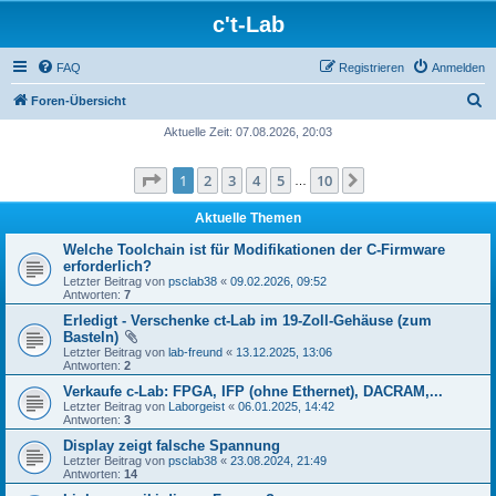
c't-Lab
FAQ
Registrieren
Anmelden
S
Foren-Übersicht
u
Aktuelle Zeit: 07.08.2026, 20:03
c
Seite
1
von
10
1
2
3
4
5
10
Nächste
h
…
e
Aktuelle Themen
Welche Toolchain ist für Modifikationen der C-Firmware
erforderlich?
Letzter Beitrag von
psclab38
«
09.02.2026, 09:52
Antworten:
7
Erledigt - Verschenke ct-Lab im 19-Zoll-Gehäuse (zum
Basteln)
Letzter Beitrag von
lab-freund
«
13.12.2025, 13:06
Antworten:
2
Verkaufe c-Lab: FPGA, IFP (ohne Ethernet), DACRAM,...
Letzter Beitrag von
Laborgeist
«
06.01.2025, 14:42
Antworten:
3
Display zeigt falsche Spannung
Letzter Beitrag von
psclab38
«
23.08.2024, 21:49
Antworten:
14