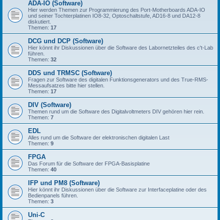
ADA-IO (Software)
Hier werden Themen zur Programmierung des Port-Motherboards ADA-IO
und seiner Tochterplatinen IO8-32, Optoschaltstufe, AD16-8 und DA12-8
diskutiert.
Themen:
17
DCG und DCP (Software)
Hier könnt ihr Diskussionen über die Software des Labornetzteiles des c't-Lab
führen.
Themen:
32
DDS und TRMSC (Software)
Fragen zur Software des digitalen Funktionsgenerators und des True-RMS-
Messaufsatzes bitte hier stellen.
Themen:
17
DIV (Software)
Themen rund um die Software des Digitalvoltmeters DIV gehören hier rein.
Themen:
7
EDL
Alles rund um die Software der elektronischen digitalen Last
Themen:
9
FPGA
Das Forum für die Software der FPGA-Basisplatine
Themen:
40
IFP und PM8 (Software)
Hier könnt ihr Diskussionen über die Software zur Interfaceplatine oder des
Bedienpanels führen.
Themen:
3
Uni-C