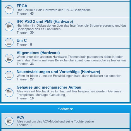
FPGA
Das Forum für die Hardware der FPGA-Basisplatine
Themen:
43
IFP, PS3-2 und PM8 (Hardware)
Hier könnt ihr Diskussionen über das Interface, die Stromversorgung und das
Bedienpanel des c't-Lab führen.
Themen:
30
Uni-C
Themen:
8
Allgemeines (Hardware)
Wenn unter den anderen Hardware-Themen kein passendes dabei ist oder
wenn das Thema mehrere Bereiche überspant, dann versuche es hier einmal.
Themen:
33
Neuentwicklungen und Vorschläge (Hardware)
Wenn ihr Ideen zu neuen Entwicklungen habt, dann diskutiert sie bitte hier.
Themen:
27
Gehäuse und mechanischer Aufbau
Alles was mit Mechanik zu tun hat, soll hier besprochen werden: Gehäuse,
Frontplatten, Montage, Gestaltung, ...
Themen:
16
Software
ACV
Alles rund um das ACV-Modul und seine Tochterplatine
Themen:
1