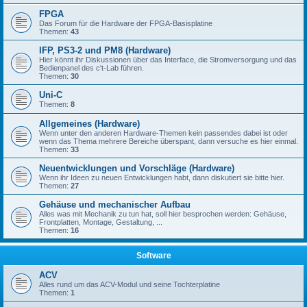
FPGA
Das Forum für die Hardware der FPGA-Basisplatine
Themen:
43
IFP, PS3-2 und PM8 (Hardware)
Hier könnt ihr Diskussionen über das Interface, die Stromversorgung und das
Bedienpanel des c't-Lab führen.
Themen:
30
Uni-C
Themen:
8
Allgemeines (Hardware)
Wenn unter den anderen Hardware-Themen kein passendes dabei ist oder
wenn das Thema mehrere Bereiche überspant, dann versuche es hier einmal.
Themen:
33
Neuentwicklungen und Vorschläge (Hardware)
Wenn ihr Ideen zu neuen Entwicklungen habt, dann diskutiert sie bitte hier.
Themen:
27
Gehäuse und mechanischer Aufbau
Alles was mit Mechanik zu tun hat, soll hier besprochen werden: Gehäuse,
Frontplatten, Montage, Gestaltung, ...
Themen:
16
Software
ACV
Alles rund um das ACV-Modul und seine Tochterplatine
Themen:
1