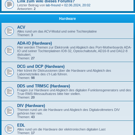
Link zum wiki dieses Forums?
Letzter Beitrag von
lab-freund
«
02.06.2024, 20:02
Antworten:
2
Hardware
ACV
Alles rund um das ACV-Modul und seine Tochterplatine
Themen:
3
ADA-IO (Hardware)
Hier werden Themen zur Elektronik und Abgleich des Port-Motherboards ADA-
IO und seiner Tochterplatinen IO8-32, Optoschaltstufe, AD16-8 und DA12-8
diskutiert.
Themen:
27
DCG und DCP (Hardware)
Hier könnt ihr Diskussionen über die Hardware und Abgleich des
Labornetzteiles des c't-Lab führen.
Themen:
98
DDS und TRMSC (Hardware)
Fragen zur Hardware und Abgleich des digitalen Funktionsgenerators und des
True-RMS-Messaufsatzes bitte hier stellen.
Themen:
20
DIV (Hardware)
Themen rund um die Hardware und Abgleich des Digitalvoltmeters DIV
gehören hier rein.
Themen:
43
EDL
Alles rund um die Hardware der elektronischen digitalen Last
Themen:
17