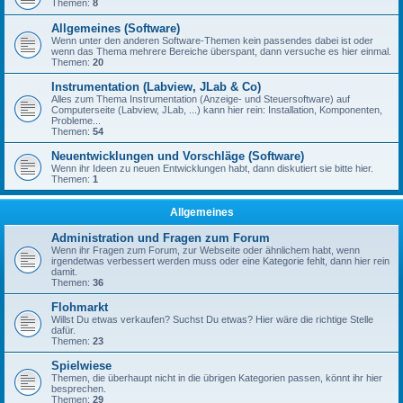
Themen:
8
Allgemeines (Software)
Wenn unter den anderen Software-Themen kein passendes dabei ist oder
wenn das Thema mehrere Bereiche überspant, dann versuche es hier einmal.
Themen:
20
Instrumentation (Labview, JLab & Co)
Alles zum Thema Instrumentation (Anzeige- und Steuersoftware) auf
Computerseite (Labview, JLab, ...) kann hier rein: Installation, Komponenten,
Probleme...
Themen:
54
Neuentwicklungen und Vorschläge (Software)
Wenn ihr Ideen zu neuen Entwicklungen habt, dann diskutiert sie bitte hier.
Themen:
1
Allgemeines
Administration und Fragen zum Forum
Wenn ihr Fragen zum Forum, zur Webseite oder ähnlichem habt, wenn
irgendetwas verbessert werden muss oder eine Kategorie fehlt, dann hier rein
damit.
Themen:
36
Flohmarkt
Willst Du etwas verkaufen? Suchst Du etwas? Hier wäre die richtige Stelle
dafür.
Themen:
23
Spielwiese
Themen, die überhaupt nicht in die übrigen Kategorien passen, könnt ihr hier
besprechen.
Themen:
29