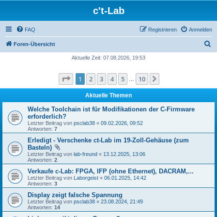
c't-Lab
FAQ
Registrieren
Anmelden
S
Foren-Übersicht
u
Aktuelle Zeit: 07.08.2026, 19:53
c
Seite
1
von
10
1
2
3
4
5
10
Nächste
h
…
e
Aktuelle Themen
Welche Toolchain ist für Modifikationen der C-Firmware
erforderlich?
Letzter Beitrag von
psclab38
«
09.02.2026, 09:52
Antworten:
7
Erledigt - Verschenke ct-Lab im 19-Zoll-Gehäuse (zum
Basteln)
Letzter Beitrag von
lab-freund
«
13.12.2025, 13:06
Antworten:
2
Verkaufe c-Lab: FPGA, IFP (ohne Ethernet), DACRAM,...
Letzter Beitrag von
Laborgeist
«
06.01.2025, 14:42
Antworten:
3
Display zeigt falsche Spannung
Letzter Beitrag von
psclab38
«
23.08.2024, 21:49
Antworten:
14