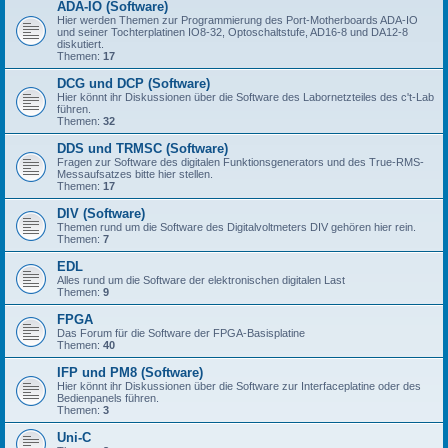
ADA-IO (Software)
Hier werden Themen zur Programmierung des Port-Motherboards ADA-IO
und seiner Tochterplatinen IO8-32, Optoschaltstufe, AD16-8 und DA12-8
diskutiert.
Themen:
17
DCG und DCP (Software)
Hier könnt ihr Diskussionen über die Software des Labornetzteiles des c't-Lab
führen.
Themen:
32
DDS und TRMSC (Software)
Fragen zur Software des digitalen Funktionsgenerators und des True-RMS-
Messaufsatzes bitte hier stellen.
Themen:
17
DIV (Software)
Themen rund um die Software des Digitalvoltmeters DIV gehören hier rein.
Themen:
7
EDL
Alles rund um die Software der elektronischen digitalen Last
Themen:
9
FPGA
Das Forum für die Software der FPGA-Basisplatine
Themen:
40
IFP und PM8 (Software)
Hier könnt ihr Diskussionen über die Software zur Interfaceplatine oder des
Bedienpanels führen.
Themen:
3
Uni-C