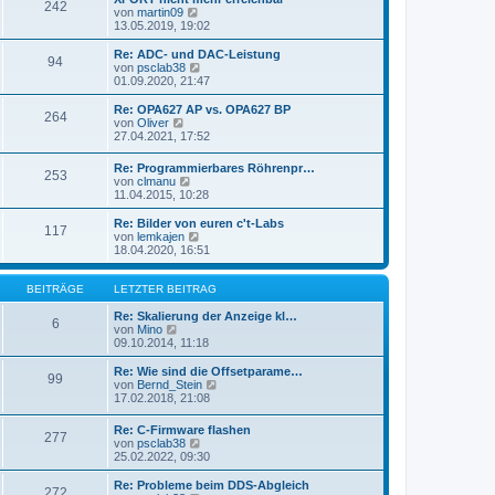
r
242
B
s
N
von
martin09
a
e
t
e
13.05.2019, 19:02
g
i
e
u
t
r
e
Re: ADC- und DAC-Leistung
r
94
B
s
N
von
psclab38
a
e
t
e
01.09.2020, 21:47
g
i
e
u
t
r
e
Re: OPA627 AP vs. OPA627 BP
r
264
B
s
N
von
Oliver
a
e
t
e
27.04.2021, 17:52
g
i
e
u
t
r
e
Re: Programmierbares Röhrenpr…
r
B
253
s
N
von
clmanu
a
e
t
e
11.04.2015, 10:28
g
i
e
u
t
r
e
Re: Bilder von euren c't-Labs
r
B
117
s
N
von
lemkajen
a
e
t
e
18.04.2020, 16:51
g
i
e
u
t
r
e
r
B
s
BEITRÄGE
LETZTER BEITRAG
a
e
t
g
i
e
Re: Skalierung der Anzeige kl…
6
t
N
r
von
Mino
r
e
B
09.10.2014, 11:18
a
u
e
g
e
i
Re: Wie sind die Offsetparame…
99
s
t
N
von
Bernd_Stein
t
r
e
17.02.2018, 21:08
e
a
u
r
g
e
Re: C-Firmware flashen
B
277
s
N
von
psclab38
e
t
e
25.02.2022, 09:30
i
e
u
t
r
e
Re: Probleme beim DDS-Abgleich
r
B
272