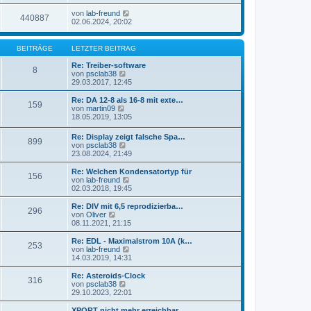
von
lab-freund
440887
02.06.2024, 20:02
BEITRÄGE
LETZTER BEITRAG
Re: Treiber-software
8
N
von
psclab38
e
29.03.2017, 12:45
u
e
Re: DA 12-8 als 16-8 mit exte…
159
s
N
von
martin09
t
e
18.05.2019, 13:05
e
u
r
e
Re: Display zeigt falsche Spa…
B
899
s
N
von
psclab38
e
t
e
23.08.2024, 21:49
i
e
u
t
r
e
Re: Welchen Kondensatortyp für
r
B
156
s
N
von
lab-freund
a
e
t
e
02.03.2018, 19:45
g
i
e
u
t
r
e
Re: DIV mit 6,5 reprodizierba…
r
296
B
s
N
von
Oliver
a
e
t
e
08.11.2021, 21:15
g
i
e
u
t
r
e
Re: EDL - Maximalstrom 10A (k…
r
253
B
s
N
von
lab-freund
a
e
t
e
14.03.2019, 14:31
g
i
e
u
t
r
e
Re: Asteroids-Clock
r
316
B
s
N
von
psclab38
a
e
t
e
29.10.2023, 22:01
g
i
e
u
t
r
e
XPORT nicht mehr erreichbar