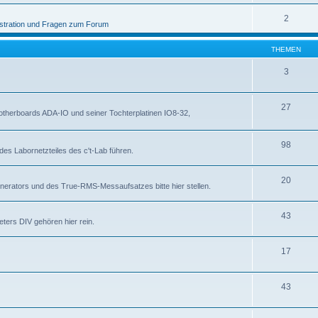
2
stration und Fragen zum Forum
THEMEN
3
27
otherboards ADA-IO und seiner Tochterplatinen IO8-32,
98
des Labornetzteiles des c't-Lab führen.
20
nerators und des True-RMS-Messaufsatzes bitte hier stellen.
43
ters DIV gehören hier rein.
17
43