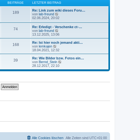
B
s
BEITRÄGE
LETZTER BEITRAG
a
e
t
g
i
e
Re: Link zum wiki dieses Foru…
189
t
r
N
von
lab-freund
r
B
e
02.06.2024, 20:02
a
e
u
g
i
e
Re: Erledigt - Verschenke ct-…
74
t
s
N
von
lab-freund
r
t
e
13.12.2025, 13:06
a
e
u
g
r
e
Re: Ist hier noch jemand akti…
B
168
s
N
von
lemkajen
e
t
e
18.04.2021, 12:32
i
e
u
t
r
e
Re: Wie Bilder bzw. Fotos ein…
r
39
B
s
N
von
Bernd_Stein
a
e
t
e
28.12.2017, 22:10
g
i
e
u
t
r
e
r
B
s
a
e
t
g
i
e
t
r
r
B
a
e
g
i
t
r
a
g
Alle Cookies löschen
Alle Zeiten sind
UTC+01:00