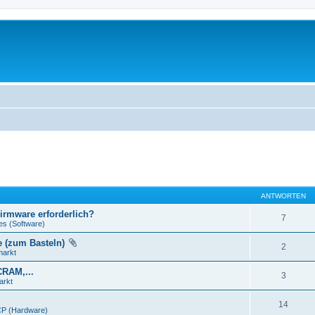
ANTWORTEN
Firmware erforderlich?
7
es (Software)
e (zum Basteln)
2
markt
CRAM,...
3
arkt
14
P (Hardware)