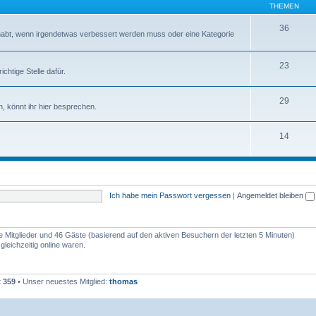
THEMEN
36
abt, wenn irgendetwas verbessert werden muss oder eine Kategorie
23
chtige Stelle dafür.
29
, könnt ihr hier besprechen.
14
Ich habe mein Passwort vergessen
|
Angemeldet bleiben
re Mitglieder und 46 Gäste (basierend auf den aktiven Besuchern der letzten 5 Minuten)
leichzeitig online waren.
t
359
• Unser neuestes Mitglied:
thomas