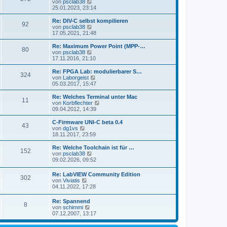
s
N
von
psclab38
a
e
t
e
25.01.2023, 23:14
g
i
e
u
t
r
e
Re: DIV-C selbst kompilieren
r
92
B
s
N
von
psclab38
a
e
t
e
17.05.2021, 21:48
g
i
e
u
t
r
e
Re: Maximum Power Point (MPP-…
r
80
B
s
N
von
psclab38
a
e
t
e
17.11.2016, 21:10
g
i
e
u
t
r
e
Re: FPGA Lab: modulierbarer S…
r
324
B
s
N
von
Laborgeist
a
e
t
e
05.03.2017, 15:47
g
i
e
u
t
r
e
Re: Welches Terminal unter Mac
r
11
B
s
N
von
Korbflechter
a
e
t
e
09.04.2012, 14:39
g
i
e
u
t
r
e
C-Firmware UNI-C beta 0.4
r
43
B
s
N
von
dg1vs
a
e
t
e
18.11.2017, 23:59
g
i
e
u
t
r
e
Re: Welche Toolchain ist für …
r
152
B
s
N
von
psclab38
a
e
t
e
09.02.2026, 09:52
g
i
e
u
t
r
e
Re: LabVIEW Community Edition
r
B
302
s
N
von
Viviatis
a
e
t
e
04.11.2022, 17:28
g
i
e
u
t
r
e
r
Re: Spannend
B
8
s
a
N
von
schimmi
e
t
g
e
07.12.2007, 13:17
i
e
u
t
r
e
r