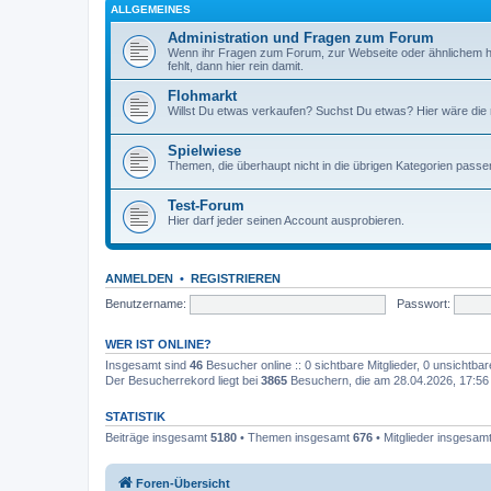
ALLGEMEINES
Administration und Fragen zum Forum
Wenn ihr Fragen zum Forum, zur Webseite oder ähnlichem h
fehlt, dann hier rein damit.
Flohmarkt
Willst Du etwas verkaufen? Suchst Du etwas? Hier wäre die ri
Spielwiese
Themen, die überhaupt nicht in die übrigen Kategorien passen
Test-Forum
Hier darf jeder seinen Account ausprobieren.
ANMELDEN
•
REGISTRIEREN
Benutzername:
Passwort:
WER IST ONLINE?
Insgesamt sind
46
Besucher online :: 0 sichtbare Mitglieder, 0 unsichtba
Der Besucherrekord liegt bei
3865
Besuchern, die am 28.04.2026, 17:56 g
STATISTIK
Beiträge insgesamt
5180
• Themen insgesamt
676
• Mitglieder insgesam
Foren-Übersicht