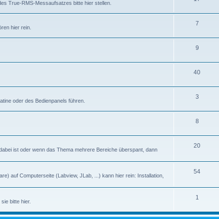
des True-RMS-Messaufsatzes bitte hier stellen.
7
en hier rein.
9
40
3
latine oder des Bedienpanels führen.
8
20
abei ist oder wenn das Thema mehrere Bereiche überspant, dann
54
) auf Computerseite (Labview, JLab, ...) kann hier rein: Installation,
1
ie bitte hier.