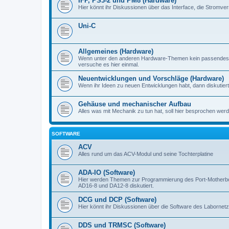
IFP, PS3-2 und PM8 (Hardware)
Hier könnt ihr Diskussionen über das Interface, die Stromve
Uni-C
Allgemeines (Hardware)
Wenn unter den anderen Hardware-Themen kein passendes d
versuche es hier einmal.
Neuentwicklungen und Vorschläge (Hardware)
Wenn ihr Ideen zu neuen Entwicklungen habt, dann diskutiert s
Gehäuse und mechanischer Aufbau
Alles was mit Mechanik zu tun hat, soll hier besprochen werd
SOFTWARE
ACV
Alles rund um das ACV-Modul und seine Tochterplatine
ADA-IO (Software)
Hier werden Themen zur Programmierung des Port-Motherboa
AD16-8 und DA12-8 diskutiert.
DCG und DCP (Software)
Hier könnt ihr Diskussionen über die Software des Labornetzt
DDS und TRMSC (Software)