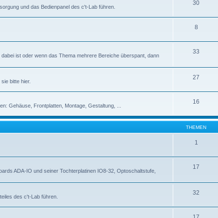
30
rsorgung und das Bedienpanel des c't-Lab führen.
8
33
abei ist oder wenn das Thema mehrere Bereiche überspant, dann
27
ie bitte hier.
16
en: Gehäuse, Frontplatten, Montage, Gestaltung, ...
THEMEN
1
17
rds ADA-IO und seiner Tochterplatinen IO8-32, Optoschaltstufe,
32
eiles des c't-Lab führen.
17