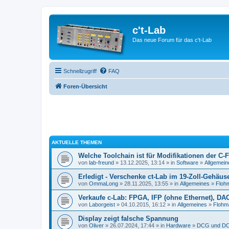
c't-Lab
Das neue Forum für das c't-Lab
Schnellzugriff
FAQ
Foren-Übersicht
AKTUELLE THEMEN
Welche Toolchain ist für Modifikationen der C-
von
lab-freund
» 13.12.2025, 13:14 » in
Software
»
Allgemein
Erledigt - Verschenke ct-Lab im 19-Zoll-Gehäus
von
OmmaLong
» 28.11.2025, 13:55 » in
Allgemeines
»
Floh
Verkaufe c-Lab: FPGA, IFP (ohne Ethernet), DA
von
Laborgeist
» 04.10.2015, 16:12 » in
Allgemeines
»
Flohm
Display zeigt falsche Spannung
von
Oliver
» 26.07.2024, 17:44 » in
Hardware
»
DCG und DC