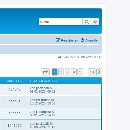
Suche
Erweiterte Suche
Registrieren
Anmelden
Aktuelle Zeit: 08.08.2026, 07:46
Seite
1
von
10
1
2
3
4
5
10
Nächste
…
ZUGRIFFE
LETZTER BEITRAG
von
psclab38
343404
09.02.2026, 09:52
von
lab-freund
238046
13.12.2025, 13:06
von
Laborgeist
242299
06.01.2025, 14:42
von
psclab38
1041572
23.08.2024, 21:49