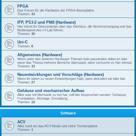
FPGA
Das Forum für die Hardware der FPGA-Basisplatine
Themen:
43
IFP, PS3-2 und PM8 (Hardware)
Hier könnt ihr Diskussionen über das Interface, die Stromversorgung und das
Bedienpanel des c't-Lab führen.
Themen:
30
Uni-C
Themen:
8
Allgemeines (Hardware)
Wenn unter den anderen Hardware-Themen kein passendes dabei ist oder
wenn das Thema mehrere Bereiche überspant, dann versuche es hier einmal.
Themen:
33
Neuentwicklungen und Vorschläge (Hardware)
Wenn ihr Ideen zu neuen Entwicklungen habt, dann diskutiert sie bitte hier.
Themen:
27
Gehäuse und mechanischer Aufbau
Alles was mit Mechanik zu tun hat, soll hier besprochen werden: Gehäuse,
Frontplatten, Montage, Gestaltung, ...
Themen:
16
Software
ACV
Alles rund um das ACV-Modul und seine Tochterplatine
Themen:
1