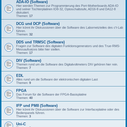
ADA-IO (Software)
Hier werden Themen zur Programmierung des Port-Motherboards ADA-IO
und seiner Tochterplatinen IO8-32, Optoschaltstufe, AD16-8 und DA12-8
diskutiert.
Themen:
17
DCG und DCP (Software)
Hier könnt ihr Diskussionen über die Software des Labornetzteiles des c't-Lab
führen.
Themen:
32
DDS und TRMSC (Software)
Fragen zur Software des digitalen Funktionsgenerators und des True-RMS-
Messaufsatzes bitte hier stellen.
Themen:
17
DIV (Software)
Themen rund um die Software des Digitalvoltmeters DIV gehören hier rein.
Themen:
7
EDL
Alles rund um die Software der elektronischen digitalen Last
Themen:
9
FPGA
Das Forum für die Software der FPGA-Basisplatine
Themen:
40
IFP und PM8 (Software)
Hier könnt ihr Diskussionen über die Software zur Interfaceplatine oder des
Bedienpanels führen.
Themen:
3
Uni-C