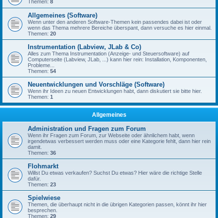
Themen:
8
Allgemeines (Software)
Wenn unter den anderen Software-Themen kein passendes dabei ist oder
wenn das Thema mehrere Bereiche überspant, dann versuche es hier einmal.
Themen:
20
Instrumentation (Labview, JLab & Co)
Alles zum Thema Instrumentation (Anzeige- und Steuersoftware) auf
Computerseite (Labview, JLab, ...) kann hier rein: Installation, Komponenten,
Probleme...
Themen:
54
Neuentwicklungen und Vorschläge (Software)
Wenn ihr Ideen zu neuen Entwicklungen habt, dann diskutiert sie bitte hier.
Themen:
1
Allgemeines
Administration und Fragen zum Forum
Wenn ihr Fragen zum Forum, zur Webseite oder ähnlichem habt, wenn
irgendetwas verbessert werden muss oder eine Kategorie fehlt, dann hier rein
damit.
Themen:
36
Flohmarkt
Willst Du etwas verkaufen? Suchst Du etwas? Hier wäre die richtige Stelle
dafür.
Themen:
23
Spielwiese
Themen, die überhaupt nicht in die übrigen Kategorien passen, könnt ihr hier
besprechen.
Themen:
29