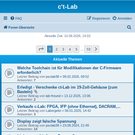
c't-Lab
FAQ
Registrieren
Anmelden
S
Foren-Übersicht
u
Aktuelle Zeit: 10.08.2026, 14:03
c
Seite
1
von
10
1
2
3
4
5
10
Nächste
h
…
e
Aktuelle Themen
Welche Toolchain ist für Modifikationen der C-Firmware
erforderlich?
Letzter Beitrag von
psclab38
«
09.02.2026, 09:52
Antworten:
7
Erledigt - Verschenke ct-Lab im 19-Zoll-Gehäuse (zum
Basteln)
Letzter Beitrag von
lab-freund
«
13.12.2025, 13:06
Antworten:
2
Verkaufe c-Lab: FPGA, IFP (ohne Ethernet), DACRAM,...
Letzter Beitrag von
Laborgeist
«
06.01.2025, 14:42
Antworten:
3
Display zeigt falsche Spannung
Letzter Beitrag von
psclab38
«
23.08.2024, 21:49
Antworten:
14