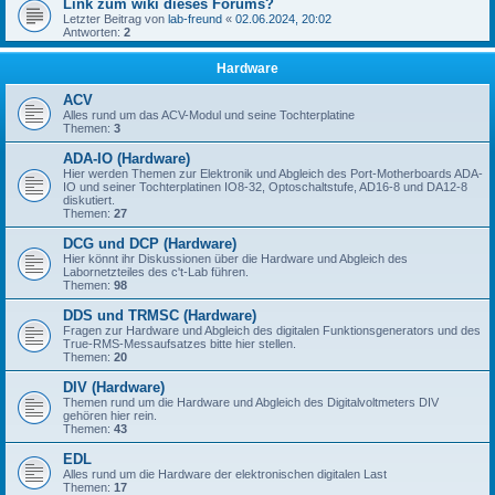
Link zum wiki dieses Forums?
Letzter Beitrag von
lab-freund
«
02.06.2024, 20:02
Antworten:
2
Hardware
ACV
Alles rund um das ACV-Modul und seine Tochterplatine
Themen:
3
ADA-IO (Hardware)
Hier werden Themen zur Elektronik und Abgleich des Port-Motherboards ADA-
IO und seiner Tochterplatinen IO8-32, Optoschaltstufe, AD16-8 und DA12-8
diskutiert.
Themen:
27
DCG und DCP (Hardware)
Hier könnt ihr Diskussionen über die Hardware und Abgleich des
Labornetzteiles des c't-Lab führen.
Themen:
98
DDS und TRMSC (Hardware)
Fragen zur Hardware und Abgleich des digitalen Funktionsgenerators und des
True-RMS-Messaufsatzes bitte hier stellen.
Themen:
20
DIV (Hardware)
Themen rund um die Hardware und Abgleich des Digitalvoltmeters DIV
gehören hier rein.
Themen:
43
EDL
Alles rund um die Hardware der elektronischen digitalen Last
Themen:
17