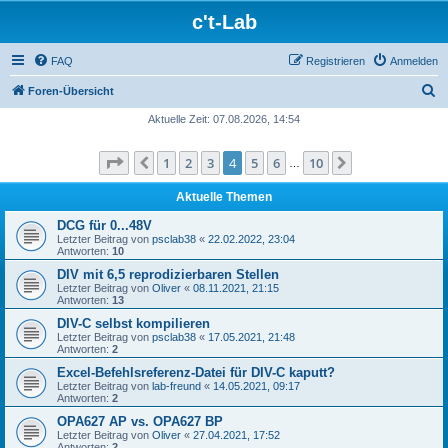
c't-Lab
FAQ
Registrieren
Anmelden
S
Foren-Übersicht
u
Aktuelle Zeit: 07.08.2026, 14:54
c
Seite
4
von
10
1
2
3
4
5
6
10
Vorherige
Nächste
h
…
e
Aktuelle Themen
DCG für 0...48V
Letzter Beitrag von
psclab38
«
22.02.2022, 23:04
Antworten:
10
DIV mit 6,5 reprodizierbaren Stellen
Letzter Beitrag von
Oliver
«
08.11.2021, 21:15
Antworten:
13
DIV-C selbst kompilieren
Letzter Beitrag von
psclab38
«
17.05.2021, 21:48
Antworten:
2
Excel-Befehlsreferenz-Datei für DIV-C kaputt?
Letzter Beitrag von
lab-freund
«
14.05.2021, 09:17
Antworten:
2
OPA627 AP vs. OPA627 BP
Letzter Beitrag von
Oliver
«
27.04.2021, 17:52
Antworten:
2