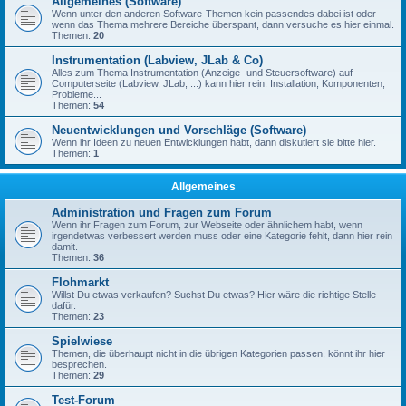
Allgemeines (Software)
Wenn unter den anderen Software-Themen kein passendes dabei ist oder
wenn das Thema mehrere Bereiche überspant, dann versuche es hier einmal.
Themen:
20
Instrumentation (Labview, JLab & Co)
Alles zum Thema Instrumentation (Anzeige- und Steuersoftware) auf
Computerseite (Labview, JLab, ...) kann hier rein: Installation, Komponenten,
Probleme...
Themen:
54
Neuentwicklungen und Vorschläge (Software)
Wenn ihr Ideen zu neuen Entwicklungen habt, dann diskutiert sie bitte hier.
Themen:
1
Allgemeines
Administration und Fragen zum Forum
Wenn ihr Fragen zum Forum, zur Webseite oder ähnlichem habt, wenn
irgendetwas verbessert werden muss oder eine Kategorie fehlt, dann hier rein
damit.
Themen:
36
Flohmarkt
Willst Du etwas verkaufen? Suchst Du etwas? Hier wäre die richtige Stelle
dafür.
Themen:
23
Spielwiese
Themen, die überhaupt nicht in die übrigen Kategorien passen, könnt ihr hier
besprechen.
Themen:
29
Test-Forum