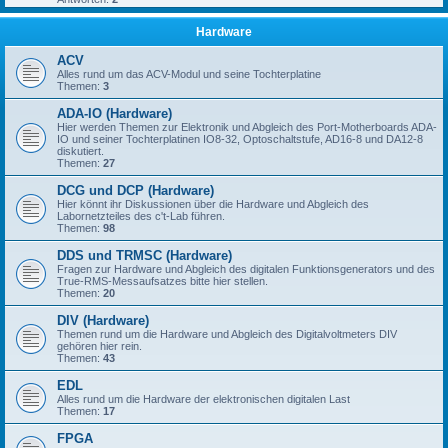
Hardware
ACV
Alles rund um das ACV-Modul und seine Tochterplatine
Themen:
3
ADA-IO (Hardware)
Hier werden Themen zur Elektronik und Abgleich des Port-Motherboards ADA-
IO und seiner Tochterplatinen IO8-32, Optoschaltstufe, AD16-8 und DA12-8
diskutiert.
Themen:
27
DCG und DCP (Hardware)
Hier könnt ihr Diskussionen über die Hardware und Abgleich des
Labornetzteiles des c't-Lab führen.
Themen:
98
DDS und TRMSC (Hardware)
Fragen zur Hardware und Abgleich des digitalen Funktionsgenerators und des
True-RMS-Messaufsatzes bitte hier stellen.
Themen:
20
DIV (Hardware)
Themen rund um die Hardware und Abgleich des Digitalvoltmeters DIV
gehören hier rein.
Themen:
43
EDL
Alles rund um die Hardware der elektronischen digitalen Last
Themen:
17
FPGA