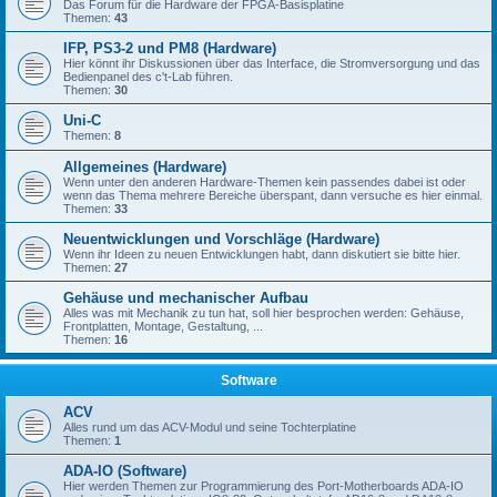
Das Forum für die Hardware der FPGA-Basisplatine
Themen:
43
IFP, PS3-2 und PM8 (Hardware)
Hier könnt ihr Diskussionen über das Interface, die Stromversorgung und das
Bedienpanel des c't-Lab führen.
Themen:
30
Uni-C
Themen:
8
Allgemeines (Hardware)
Wenn unter den anderen Hardware-Themen kein passendes dabei ist oder
wenn das Thema mehrere Bereiche überspant, dann versuche es hier einmal.
Themen:
33
Neuentwicklungen und Vorschläge (Hardware)
Wenn ihr Ideen zu neuen Entwicklungen habt, dann diskutiert sie bitte hier.
Themen:
27
Gehäuse und mechanischer Aufbau
Alles was mit Mechanik zu tun hat, soll hier besprochen werden: Gehäuse,
Frontplatten, Montage, Gestaltung, ...
Themen:
16
Software
ACV
Alles rund um das ACV-Modul und seine Tochterplatine
Themen:
1
ADA-IO (Software)
Hier werden Themen zur Programmierung des Port-Motherboards ADA-IO