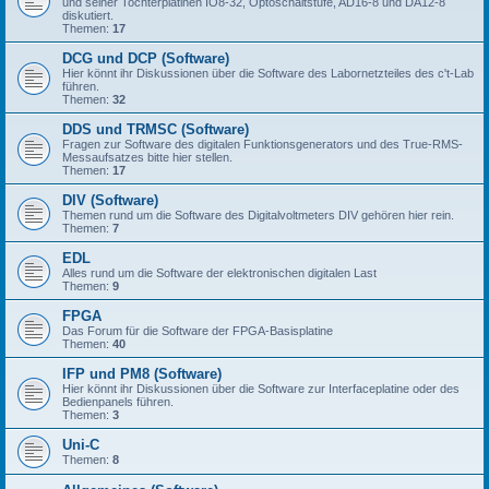
und seiner Tochterplatinen IO8-32, Optoschaltstufe, AD16-8 und DA12-8
diskutiert.
Themen:
17
DCG und DCP (Software)
Hier könnt ihr Diskussionen über die Software des Labornetzteiles des c't-Lab
führen.
Themen:
32
DDS und TRMSC (Software)
Fragen zur Software des digitalen Funktionsgenerators und des True-RMS-
Messaufsatzes bitte hier stellen.
Themen:
17
DIV (Software)
Themen rund um die Software des Digitalvoltmeters DIV gehören hier rein.
Themen:
7
EDL
Alles rund um die Software der elektronischen digitalen Last
Themen:
9
FPGA
Das Forum für die Software der FPGA-Basisplatine
Themen:
40
IFP und PM8 (Software)
Hier könnt ihr Diskussionen über die Software zur Interfaceplatine oder des
Bedienpanels führen.
Themen:
3
Uni-C
Themen:
8