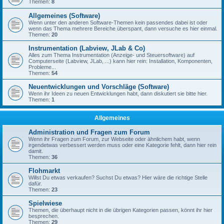
Themen:
8
Allgemeines (Software)
Wenn unter den anderen Software-Themen kein passendes dabei ist oder
wenn das Thema mehrere Bereiche überspant, dann versuche es hier einmal.
Themen:
20
Instrumentation (Labview, JLab & Co)
Alles zum Thema Instrumentation (Anzeige- und Steuersoftware) auf
Computerseite (Labview, JLab, ...) kann hier rein: Installation, Komponenten,
Probleme...
Themen:
54
Neuentwicklungen und Vorschläge (Software)
Wenn ihr Ideen zu neuen Entwicklungen habt, dann diskutiert sie bitte hier.
Themen:
1
Allgemeines
Administration und Fragen zum Forum
Wenn ihr Fragen zum Forum, zur Webseite oder ähnlichem habt, wenn
irgendetwas verbessert werden muss oder eine Kategorie fehlt, dann hier rein
damit.
Themen:
36
Flohmarkt
Willst Du etwas verkaufen? Suchst Du etwas? Hier wäre die richtige Stelle
dafür.
Themen:
23
Spielwiese
Themen, die überhaupt nicht in die übrigen Kategorien passen, könnt ihr hier
besprechen.
Themen:
29