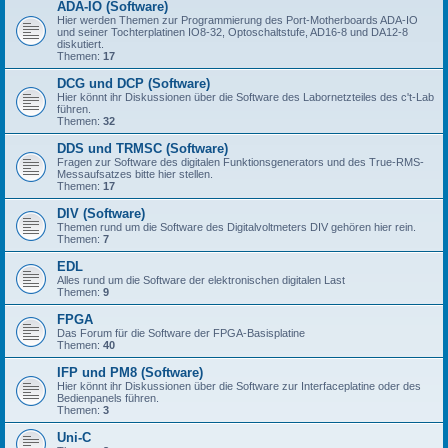
ADA-IO (Software)
Hier werden Themen zur Programmierung des Port-Motherboards ADA-IO
und seiner Tochterplatinen IO8-32, Optoschaltstufe, AD16-8 und DA12-8
diskutiert.
Themen:
17
DCG und DCP (Software)
Hier könnt ihr Diskussionen über die Software des Labornetzteiles des c't-Lab
führen.
Themen:
32
DDS und TRMSC (Software)
Fragen zur Software des digitalen Funktionsgenerators und des True-RMS-
Messaufsatzes bitte hier stellen.
Themen:
17
DIV (Software)
Themen rund um die Software des Digitalvoltmeters DIV gehören hier rein.
Themen:
7
EDL
Alles rund um die Software der elektronischen digitalen Last
Themen:
9
FPGA
Das Forum für die Software der FPGA-Basisplatine
Themen:
40
IFP und PM8 (Software)
Hier könnt ihr Diskussionen über die Software zur Interfaceplatine oder des
Bedienpanels führen.
Themen:
3
Uni-C