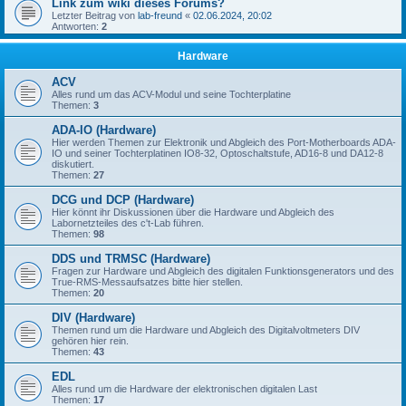
Link zum wiki dieses Forums?
Letzter Beitrag von
lab-freund
«
02.06.2024, 20:02
Antworten:
2
Hardware
ACV
Alles rund um das ACV-Modul und seine Tochterplatine
Themen:
3
ADA-IO (Hardware)
Hier werden Themen zur Elektronik und Abgleich des Port-Motherboards ADA-
IO und seiner Tochterplatinen IO8-32, Optoschaltstufe, AD16-8 und DA12-8
diskutiert.
Themen:
27
DCG und DCP (Hardware)
Hier könnt ihr Diskussionen über die Hardware und Abgleich des
Labornetzteiles des c't-Lab führen.
Themen:
98
DDS und TRMSC (Hardware)
Fragen zur Hardware und Abgleich des digitalen Funktionsgenerators und des
True-RMS-Messaufsatzes bitte hier stellen.
Themen:
20
DIV (Hardware)
Themen rund um die Hardware und Abgleich des Digitalvoltmeters DIV
gehören hier rein.
Themen:
43
EDL
Alles rund um die Hardware der elektronischen digitalen Last
Themen:
17