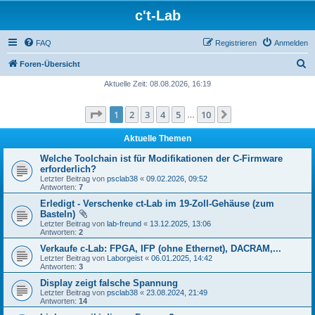
c't-Lab
FAQ
Registrieren
Anmelden
S
Foren-Übersicht
u
Aktuelle Zeit: 08.08.2026, 16:19
c
Seite
1
von
10
1
2
3
4
5
10
Nächste
h
…
e
Aktuelle Themen
Welche Toolchain ist für Modifikationen der C-Firmware
erforderlich?
Letzter Beitrag von
psclab38
«
09.02.2026, 09:52
Antworten:
7
Erledigt - Verschenke ct-Lab im 19-Zoll-Gehäuse (zum
Basteln)
Letzter Beitrag von
lab-freund
«
13.12.2025, 13:06
Antworten:
2
Verkaufe c-Lab: FPGA, IFP (ohne Ethernet), DACRAM,...
Letzter Beitrag von
Laborgeist
«
06.01.2025, 14:42
Antworten:
3
Display zeigt falsche Spannung
Letzter Beitrag von
psclab38
«
23.08.2024, 21:49
Antworten:
14