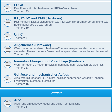
FPGA
Das Forum für die Hardware der FPGA-Basisplatine
Themen:
43
IFP, PS3-2 und PM8 (Hardware)
Hier könnt ihr Diskussionen über das Interface, die Stromversorgung und das
Bedienpanel des c't-Lab führen.
Themen:
30
Uni-C
Themen:
8
Allgemeines (Hardware)
Wenn unter den anderen Hardware-Themen kein passendes dabei ist oder
wenn das Thema mehrere Bereiche überspant, dann versuche es hier einmal.
Themen:
33
Neuentwicklungen und Vorschläge (Hardware)
Wenn ihr Ideen zu neuen Entwicklungen habt, dann diskutiert sie bitte hier.
Themen:
27
Gehäuse und mechanischer Aufbau
Alles was mit Mechanik zu tun hat, soll hier besprochen werden: Gehäuse,
Frontplatten, Montage, Gestaltung, ...
Themen:
16
Software
ACV
Alles rund um das ACV-Modul und seine Tochterplatine
Themen:
1