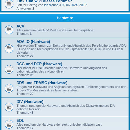
Link zum wiki dieses Forums?
Letzter Beitrag von
lab-freund
«
02.06.2024, 20:02
Antworten:
2
Hardware
ACV
Alles rund um das ACV-Modul und seine Tochterplatine
Themen:
3
ADA-IO (Hardware)
Hier werden Themen zur Elektronik und Abgleich des Port-Motherboards ADA-
IO und seiner Tochterplatinen IO8-32, Optoschaltstufe, AD16-8 und DA12-8
diskutiert.
Themen:
27
DCG und DCP (Hardware)
Hier könnt ihr Diskussionen über die Hardware und Abgleich des
Labornetzteiles des c't-Lab führen.
Themen:
98
DDS und TRMSC (Hardware)
Fragen zur Hardware und Abgleich des digitalen Funktionsgenerators und des
True-RMS-Messaufsatzes bitte hier stellen.
Themen:
20
DIV (Hardware)
Themen rund um die Hardware und Abgleich des Digitalvoltmeters DIV
gehören hier rein.
Themen:
43
EDL
Alles rund um die Hardware der elektronischen digitalen Last
Themen:
17