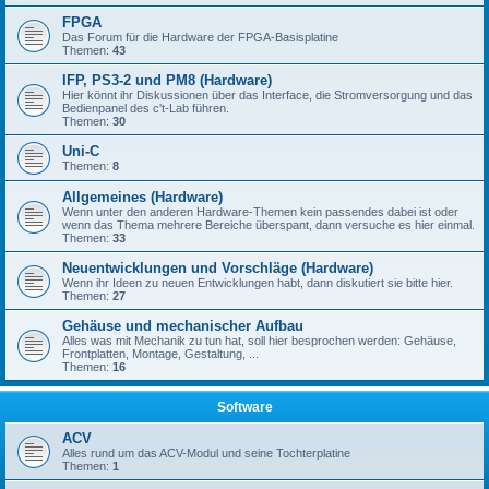
FPGA
Das Forum für die Hardware der FPGA-Basisplatine
Themen:
43
IFP, PS3-2 und PM8 (Hardware)
Hier könnt ihr Diskussionen über das Interface, die Stromversorgung und das
Bedienpanel des c't-Lab führen.
Themen:
30
Uni-C
Themen:
8
Allgemeines (Hardware)
Wenn unter den anderen Hardware-Themen kein passendes dabei ist oder
wenn das Thema mehrere Bereiche überspant, dann versuche es hier einmal.
Themen:
33
Neuentwicklungen und Vorschläge (Hardware)
Wenn ihr Ideen zu neuen Entwicklungen habt, dann diskutiert sie bitte hier.
Themen:
27
Gehäuse und mechanischer Aufbau
Alles was mit Mechanik zu tun hat, soll hier besprochen werden: Gehäuse,
Frontplatten, Montage, Gestaltung, ...
Themen:
16
Software
ACV
Alles rund um das ACV-Modul und seine Tochterplatine
Themen:
1