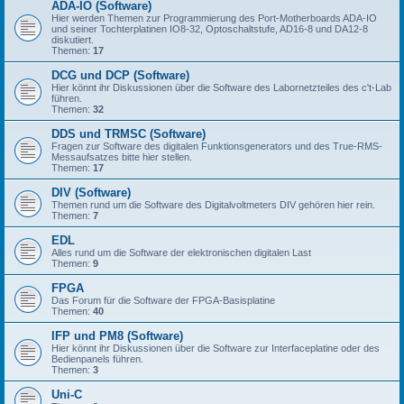
ADA-IO (Software)
Hier werden Themen zur Programmierung des Port-Motherboards ADA-IO
und seiner Tochterplatinen IO8-32, Optoschaltstufe, AD16-8 und DA12-8
diskutiert.
Themen:
17
DCG und DCP (Software)
Hier könnt ihr Diskussionen über die Software des Labornetzteiles des c't-Lab
führen.
Themen:
32
DDS und TRMSC (Software)
Fragen zur Software des digitalen Funktionsgenerators und des True-RMS-
Messaufsatzes bitte hier stellen.
Themen:
17
DIV (Software)
Themen rund um die Software des Digitalvoltmeters DIV gehören hier rein.
Themen:
7
EDL
Alles rund um die Software der elektronischen digitalen Last
Themen:
9
FPGA
Das Forum für die Software der FPGA-Basisplatine
Themen:
40
IFP und PM8 (Software)
Hier könnt ihr Diskussionen über die Software zur Interfaceplatine oder des
Bedienpanels führen.
Themen:
3
Uni-C