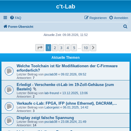
c't-Lab
FAQ
Registrieren
Anmelden
S
Foren-Übersicht
u
Aktuelle Zeit: 09.08.2026, 11:52
c
Seite
1
von
10
1
2
3
4
5
10
Nächste
h
…
e
Aktuelle Themen
Welche Toolchain ist für Modifikationen der C-Firmware
erforderlich?
Letzter Beitrag von
psclab38
«
09.02.2026, 09:52
Antworten:
7
Erledigt - Verschenke ct-Lab im 19-Zoll-Gehäuse (zum
Basteln)
Letzter Beitrag von
lab-freund
«
13.12.2025, 13:06
Antworten:
2
Verkaufe c-Lab: FPGA, IFP (ohne Ethernet), DACRAM,...
Letzter Beitrag von
Laborgeist
«
06.01.2025, 14:42
Antworten:
3
Display zeigt falsche Spannung
Letzter Beitrag von
psclab38
«
23.08.2024, 21:49
Antworten:
14