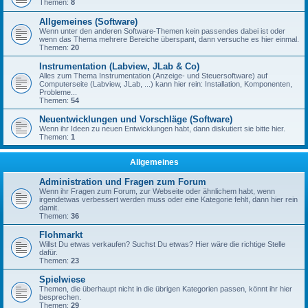
Themen:
8
Allgemeines (Software)
Wenn unter den anderen Software-Themen kein passendes dabei ist oder
wenn das Thema mehrere Bereiche überspant, dann versuche es hier einmal.
Themen:
20
Instrumentation (Labview, JLab & Co)
Alles zum Thema Instrumentation (Anzeige- und Steuersoftware) auf
Computerseite (Labview, JLab, ...) kann hier rein: Installation, Komponenten,
Probleme...
Themen:
54
Neuentwicklungen und Vorschläge (Software)
Wenn ihr Ideen zu neuen Entwicklungen habt, dann diskutiert sie bitte hier.
Themen:
1
Allgemeines
Administration und Fragen zum Forum
Wenn ihr Fragen zum Forum, zur Webseite oder ähnlichem habt, wenn
irgendetwas verbessert werden muss oder eine Kategorie fehlt, dann hier rein
damit.
Themen:
36
Flohmarkt
Willst Du etwas verkaufen? Suchst Du etwas? Hier wäre die richtige Stelle
dafür.
Themen:
23
Spielwiese
Themen, die überhaupt nicht in die übrigen Kategorien passen, könnt ihr hier
besprechen.
Themen:
29