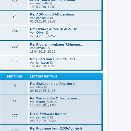
r
242
B
s
N
von
martin09
a
e
t
e
13.05.2019, 19:02
g
i
e
u
t
r
e
Re: ADC- und DAC-Leistung
r
94
B
s
N
von
psclab38
a
e
t
e
01.09.2020, 21:47
g
i
e
u
t
r
e
Re: OPA627 AP vs. OPA627 BP
r
264
B
s
N
von
Oliver
a
e
t
e
27.04.2021, 17:52
g
i
e
u
t
r
e
Re: Programmierbares Röhrenpr…
r
B
253
s
N
von
clmanu
a
e
t
e
11.04.2015, 10:28
g
i
e
u
t
r
e
Re: Bilder von euren c't-Labs
r
B
117
s
N
von
lemkajen
a
e
t
e
18.04.2020, 16:51
g
i
e
u
t
r
e
r
B
s
BEITRÄGE
LETZTER BEITRAG
a
e
t
g
i
e
Re: Skalierung der Anzeige kl…
6
t
N
r
von
Mino
r
e
B
09.10.2014, 11:18
a
u
e
g
e
i
Re: Wie sind die Offsetparame…
99
s
t
N
von
Bernd_Stein
t
r
e
17.02.2018, 21:08
e
a
u
r
g
e
Re: C-Firmware flashen
B
277
s
N
von
psclab38
e
t
e
25.02.2022, 09:30
i
e
u
t
r
e
Re: Probleme beim DDS-Abgleich
r
B
272