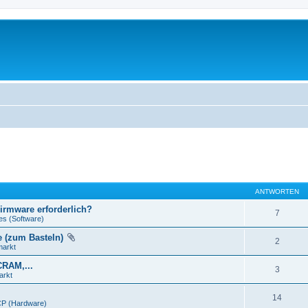
ANTWORTEN
Firmware erforderlich?
7
es (Software)
e (zum Basteln)
2
markt
CRAM,...
3
arkt
14
P (Hardware)