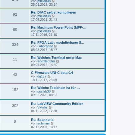
s
N
von
psclab38
a
e
t
e
25.01.2023, 23:14
g
i
e
u
t
r
e
Re: DIV-C selbst kompilieren
r
92
B
s
N
von
psclab38
a
e
t
e
17.05.2021, 21:48
g
i
e
u
t
r
e
Re: Maximum Power Point (MPP-…
r
80
B
s
N
von
psclab38
a
e
t
e
17.11.2016, 21:10
g
i
e
u
t
r
e
Re: FPGA Lab: modulierbarer S…
r
324
B
s
N
von
Laborgeist
a
e
t
e
05.03.2017, 15:47
g
i
e
u
t
r
e
Re: Welches Terminal unter Mac
r
11
B
s
N
von
Korbflechter
a
e
t
e
09.04.2012, 14:39
g
i
e
u
t
r
e
C-Firmware UNI-C beta 0.4
r
43
B
s
N
von
dg1vs
a
e
t
e
18.11.2017, 23:59
g
i
e
u
t
r
e
Re: Welche Toolchain ist für …
r
152
B
s
N
von
psclab38
a
e
t
e
09.02.2026, 09:52
g
i
e
u
t
r
e
Re: LabVIEW Community Edition
r
B
302
s
N
von
Viviatis
a
e
t
e
04.11.2022, 17:28
g
i
e
u
t
r
e
r
Re: Spannend
B
8
s
a
N
von
schimmi
e
t
g
e
07.12.2007, 13:17
i
e
u
t
r
e
r