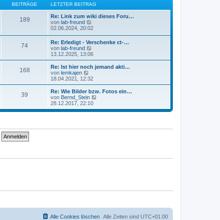
B
s
BEITRÄGE
LETZTER BEITRAG
a
e
t
g
i
e
Re: Link zum wiki dieses Foru…
189
t
r
N
von
lab-freund
r
B
e
02.06.2024, 20:02
a
e
u
g
i
e
Re: Erledigt - Verschenke ct-…
74
t
s
N
von
lab-freund
r
t
e
13.12.2025, 13:06
a
e
u
g
r
e
Re: Ist hier noch jemand akti…
B
168
s
N
von
lemkajen
e
t
e
18.04.2021, 12:32
i
e
u
t
r
e
Re: Wie Bilder bzw. Fotos ein…
r
39
B
s
N
von
Bernd_Stein
a
e
t
e
28.12.2017, 22:10
g
i
e
u
t
r
e
r
B
s
a
e
t
g
i
e
t
r
r
B
a
e
g
i
t
r
a
g
Alle Cookies löschen
Alle Zeiten sind
UTC+01:00