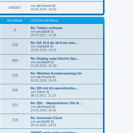
von
lab-freund
440087
02.06.2024, 20:02
BEITRÄGE
LETZTER BEITRAG
Re: Treiber-software
8
N
von
psclab38
e
29.03.2017, 12:45
u
e
Re: DA 12-8 als 16-8 mit exte…
159
s
N
von
martin09
t
e
18.05.2019, 13:05
e
u
r
e
Re: Display zeigt falsche Spa…
B
899
s
N
von
psclab38
e
t
e
23.08.2024, 21:49
i
e
u
t
r
e
Re: Welchen Kondensatortyp für
r
B
156
s
N
von
lab-freund
a
e
t
e
02.03.2018, 19:45
g
i
e
u
t
r
e
Re: DIV mit 6,5 reprodizierba…
r
296
B
s
N
von
Oliver
a
e
t
e
08.11.2021, 21:15
g
i
e
u
t
r
e
Re: EDL - Maximalstrom 10A (k…
r
253
B
s
N
von
lab-freund
a
e
t
e
14.03.2019, 14:31
g
i
e
u
t
r
e
Re: Asteroids-Clock
r
316
B
s
N
von
psclab38
a
e
t
e
29.10.2023, 22:01
g
i
e
u
t
r
e
XPORT nicht mehr erreichbar