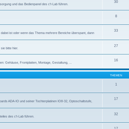
30
rsorgung und das Bedienpanel des c't-Lab führen.
8
33
abei ist oder wenn das Thema mehrere Bereiche überspant, dann
27
ie bitte hier.
16
en: Gehäuse, Frontplatten, Montage, Gestaltung, ...
THEMEN
1
17
rds ADA-IO und seiner Tochterplatinen IO8-32, Optoschaltstufe,
32
eiles des c't-Lab führen.
17