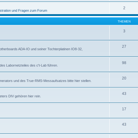
2
stration und Fragen zum Forum
THEMEN
3
27
otherboards ADA-IO und seiner Tochterplatinen IO8-32,
98
des Labornetzteiles des c't-Lab führen.
20
nerators und des True-RMS-Messaufsatzes bitte hier stellen.
43
ters DIV gehören hier rein.
17
43