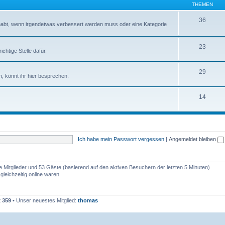
THEMEN
36
abt, wenn irgendetwas verbessert werden muss oder eine Kategorie
23
chtige Stelle dafür.
29
, könnt ihr hier besprechen.
14
Ich habe mein Passwort vergessen
|
Angemeldet bleiben
re Mitglieder und 53 Gäste (basierend auf den aktiven Besuchern der letzten 5 Minuten)
leichzeitig online waren.
t
359
• Unser neuestes Mitglied:
thomas