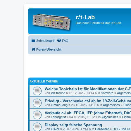
c't-Lab
Das neue Forum für das c't-Lab
Schnellzugriff
FAQ
Foren-Übersicht
AKTUELLE THEMEN
Welche Toolchain ist für Modifikationen der C-
von
lab-freund
» 13.12.2025, 13:14 » in
Software
»
Allgemein
Erledigt - Verschenke ct-Lab im 19-Zoll-Gehäus
von
OmmaLong
» 28.11.2025, 13:55 » in
Allgemeines
»
Floh
Verkaufe c-Lab: FPGA, IFP (ohne Ethernet), DA
von
Laborgeist
» 04.10.2015, 16:12 » in
Allgemeines
»
Flohm
Display zeigt falsche Spannung
von
Oliver
» 26.07.2024, 17:44 » in
Hardware
»
DCG und DC