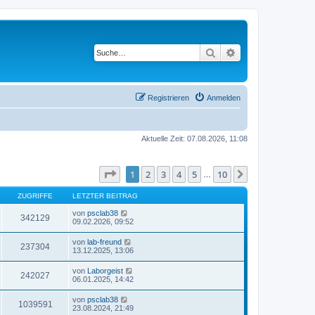
Suche
Erweiterte Suche
Registrieren
Anmelden
Aktuelle Zeit: 07.08.2026, 11:08
Seite
1
von
10
1
2
3
4
5
10
Nächste
…
ZUGRIFFE
LETZTER BEITRAG
von
psclab38
342129
09.02.2026, 09:52
von
lab-freund
237304
13.12.2025, 13:06
von
Laborgeist
242027
06.01.2025, 14:42
von
psclab38
1039591
23.08.2024, 21:49