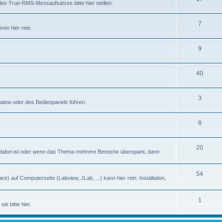
des True-RMS-Messaufsatzes bitte hier stellen.
7
en hier rein.
9
40
3
latine oder des Bedienpanels führen.
8
20
abei ist oder wenn das Thema mehrere Bereiche überspant, dann
54
) auf Computerseite (Labview, JLab, ...) kann hier rein: Installation,
1
ie bitte hier.