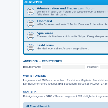
ALLGEMEINES
Administration und Fragen zum Forum
Wenn ihr Fragen zum Forum, zur Webseite oder ähnlichem h
fehlt, dann hier rein damit.
Flohmarkt
Willst Du etwas verkaufen? Suchst Du etwas? Hier wäre die ri
Spielwiese
Themen, die überhaupt nicht in die übrigen Kategorien passen
Test-Forum
Hier darf jeder seinen Account ausprobieren.
ANMELDEN
•
REGISTRIEREN
Benutzername:
Passwort:
WER IST ONLINE?
Insgesamt sind
55
Besucher online :: 2 sichtbare Mitglieder, 0 unsichtba
Der Besucherrekord liegt bei
3865
Besuchern, die am 28.04.2026, 17:56 g
STATISTIK
Beiträge insgesamt
5180
• Themen insgesamt
676
• Mitglieder insgesam
Foren-Übersicht