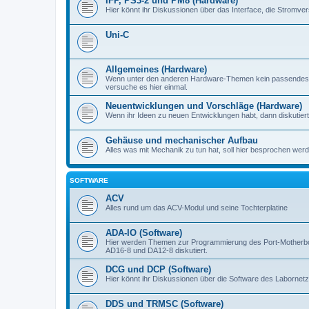
IFP, PS3-2 und PM8 (Hardware)
Hier könnt ihr Diskussionen über das Interface, die Stromve
Uni-C
Allgemeines (Hardware)
Wenn unter den anderen Hardware-Themen kein passendes d
versuche es hier einmal.
Neuentwicklungen und Vorschläge (Hardware)
Wenn ihr Ideen zu neuen Entwicklungen habt, dann diskutiert s
Gehäuse und mechanischer Aufbau
Alles was mit Mechanik zu tun hat, soll hier besprochen werd
SOFTWARE
ACV
Alles rund um das ACV-Modul und seine Tochterplatine
ADA-IO (Software)
Hier werden Themen zur Programmierung des Port-Motherboa
AD16-8 und DA12-8 diskutiert.
DCG und DCP (Software)
Hier könnt ihr Diskussionen über die Software des Labornetzt
DDS und TRMSC (Software)