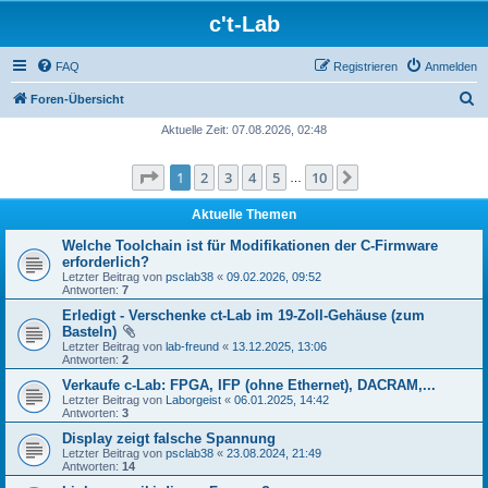
c't-Lab
FAQ
Registrieren
Anmelden
S
Foren-Übersicht
u
Aktuelle Zeit: 07.08.2026, 02:48
c
Seite
1
von
10
1
2
3
4
5
10
Nächste
h
…
e
Aktuelle Themen
Welche Toolchain ist für Modifikationen der C-Firmware
erforderlich?
Letzter Beitrag von
psclab38
«
09.02.2026, 09:52
Antworten:
7
Erledigt - Verschenke ct-Lab im 19-Zoll-Gehäuse (zum
Basteln)
Letzter Beitrag von
lab-freund
«
13.12.2025, 13:06
Antworten:
2
Verkaufe c-Lab: FPGA, IFP (ohne Ethernet), DACRAM,...
Letzter Beitrag von
Laborgeist
«
06.01.2025, 14:42
Antworten:
3
Display zeigt falsche Spannung
Letzter Beitrag von
psclab38
«
23.08.2024, 21:49
Antworten:
14