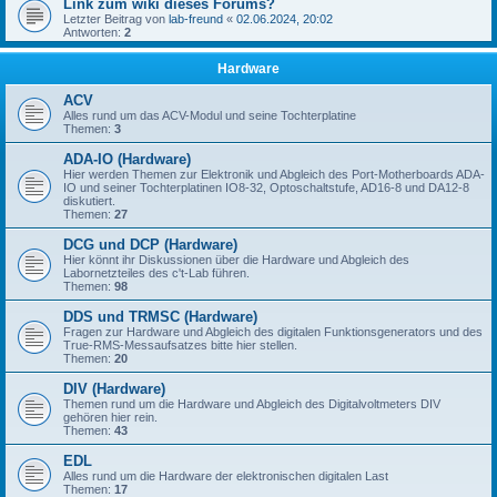
Link zum wiki dieses Forums?
Letzter Beitrag von
lab-freund
«
02.06.2024, 20:02
Antworten:
2
Hardware
ACV
Alles rund um das ACV-Modul und seine Tochterplatine
Themen:
3
ADA-IO (Hardware)
Hier werden Themen zur Elektronik und Abgleich des Port-Motherboards ADA-
IO und seiner Tochterplatinen IO8-32, Optoschaltstufe, AD16-8 und DA12-8
diskutiert.
Themen:
27
DCG und DCP (Hardware)
Hier könnt ihr Diskussionen über die Hardware und Abgleich des
Labornetzteiles des c't-Lab führen.
Themen:
98
DDS und TRMSC (Hardware)
Fragen zur Hardware und Abgleich des digitalen Funktionsgenerators und des
True-RMS-Messaufsatzes bitte hier stellen.
Themen:
20
DIV (Hardware)
Themen rund um die Hardware und Abgleich des Digitalvoltmeters DIV
gehören hier rein.
Themen:
43
EDL
Alles rund um die Hardware der elektronischen digitalen Last
Themen:
17