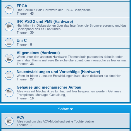
FPGA
Das Forum für die Hardware der FPGA-Basisplatine
Themen:
43
IFP, PS3-2 und PM8 (Hardware)
Hier könnt ihr Diskussionen über das Interface, die Stromversorgung und das
Bedienpanel des c't-Lab führen.
Themen:
30
Uni-C
Themen:
8
Allgemeines (Hardware)
Wenn unter den anderen Hardware-Themen kein passendes dabei ist oder
wenn das Thema mehrere Bereiche überspant, dann versuche es hier einmal.
Themen:
33
Neuentwicklungen und Vorschläge (Hardware)
Wenn ihr Ideen zu neuen Entwicklungen habt, dann diskutiert sie bitte hier.
Themen:
27
Gehäuse und mechanischer Aufbau
Alles was mit Mechanik zu tun hat, soll hier besprochen werden: Gehäuse,
Frontplatten, Montage, Gestaltung, ...
Themen:
16
Software
ACV
Alles rund um das ACV-Modul und seine Tochterplatine
Themen:
1