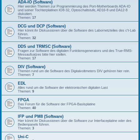
ADA-IO (Software)
Hier werden Themen zur Programmierung des Port-Motherboards ADA-IO
und seiner Tochterplatinen IO8-32, Optoschaltstufe, AD16-8 und DA12-8
diskutiert.
Themen:
17
DCG und DCP (Software)
Hier könnt ihr Diskussionen über die Software des Labornetzteiles des c't-Lab
führen.
Themen:
32
DDS und TRMSC (Software)
Fragen zur Software des digitalen Funktionsgenerators und des True-RMS-
Messaufsatzes bitte hier stellen.
Themen:
17
DIV (Software)
Themen rund um die Software des Digitalvoltmeters DIV gehören hier rein.
Themen:
7
EDL
Alles rund um die Software der elektronischen digitalen Last
Themen:
9
FPGA
Das Forum für die Software der FPGA-Basisplatine
Themen:
40
IFP und PM8 (Software)
Hier könnt ihr Diskussionen über die Software zur Interfaceplatine oder des
Bedienpanels führen.
Themen:
3
Uni-C