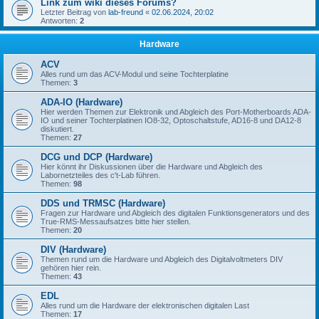
Link zum wiki dieses Forums?
Letzter Beitrag von
lab-freund
«
02.06.2024, 20:02
Antworten:
2
Hardware
ACV
Alles rund um das ACV-Modul und seine Tochterplatine
Themen:
3
ADA-IO (Hardware)
Hier werden Themen zur Elektronik und Abgleich des Port-Motherboards ADA-
IO und seiner Tochterplatinen IO8-32, Optoschaltstufe, AD16-8 und DA12-8
diskutiert.
Themen:
27
DCG und DCP (Hardware)
Hier könnt ihr Diskussionen über die Hardware und Abgleich des
Labornetzteiles des c't-Lab führen.
Themen:
98
DDS und TRMSC (Hardware)
Fragen zur Hardware und Abgleich des digitalen Funktionsgenerators und des
True-RMS-Messaufsatzes bitte hier stellen.
Themen:
20
DIV (Hardware)
Themen rund um die Hardware und Abgleich des Digitalvoltmeters DIV
gehören hier rein.
Themen:
43
EDL
Alles rund um die Hardware der elektronischen digitalen Last
Themen:
17