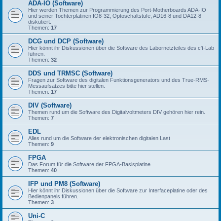
ADA-IO (Software)
Hier werden Themen zur Programmierung des Port-Motherboards ADA-IO
und seiner Tochterplatinen IO8-32, Optoschaltstufe, AD16-8 und DA12-8
diskutiert.
Themen:
17
DCG und DCP (Software)
Hier könnt ihr Diskussionen über die Software des Labornetzteiles des c't-Lab
führen.
Themen:
32
DDS und TRMSC (Software)
Fragen zur Software des digitalen Funktionsgenerators und des True-RMS-
Messaufsatzes bitte hier stellen.
Themen:
17
DIV (Software)
Themen rund um die Software des Digitalvoltmeters DIV gehören hier rein.
Themen:
7
EDL
Alles rund um die Software der elektronischen digitalen Last
Themen:
9
FPGA
Das Forum für die Software der FPGA-Basisplatine
Themen:
40
IFP und PM8 (Software)
Hier könnt ihr Diskussionen über die Software zur Interfaceplatine oder des
Bedienpanels führen.
Themen:
3
Uni-C