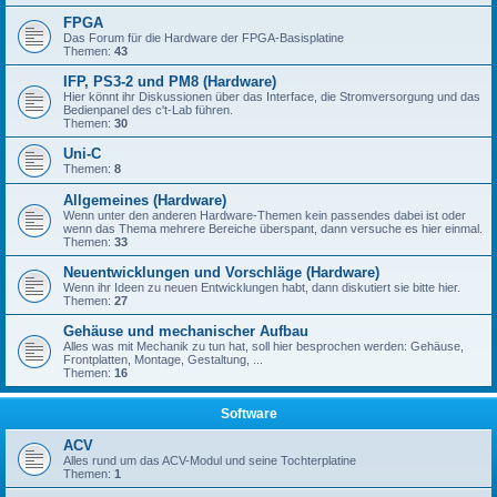
FPGA
Das Forum für die Hardware der FPGA-Basisplatine
Themen:
43
IFP, PS3-2 und PM8 (Hardware)
Hier könnt ihr Diskussionen über das Interface, die Stromversorgung und das
Bedienpanel des c't-Lab führen.
Themen:
30
Uni-C
Themen:
8
Allgemeines (Hardware)
Wenn unter den anderen Hardware-Themen kein passendes dabei ist oder
wenn das Thema mehrere Bereiche überspant, dann versuche es hier einmal.
Themen:
33
Neuentwicklungen und Vorschläge (Hardware)
Wenn ihr Ideen zu neuen Entwicklungen habt, dann diskutiert sie bitte hier.
Themen:
27
Gehäuse und mechanischer Aufbau
Alles was mit Mechanik zu tun hat, soll hier besprochen werden: Gehäuse,
Frontplatten, Montage, Gestaltung, ...
Themen:
16
Software
ACV
Alles rund um das ACV-Modul und seine Tochterplatine
Themen:
1