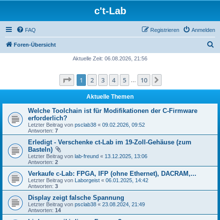
c't-Lab
FAQ
Registrieren
Anmelden
S
Foren-Übersicht
u
Aktuelle Zeit: 06.08.2026, 21:56
c
Seite
1
von
10
1
2
3
4
5
10
Nächste
h
…
e
Aktuelle Themen
Welche Toolchain ist für Modifikationen der C-Firmware
erforderlich?
Letzter Beitrag von
psclab38
«
09.02.2026, 09:52
Antworten:
7
Erledigt - Verschenke ct-Lab im 19-Zoll-Gehäuse (zum
Basteln)
Letzter Beitrag von
lab-freund
«
13.12.2025, 13:06
Antworten:
2
Verkaufe c-Lab: FPGA, IFP (ohne Ethernet), DACRAM,...
Letzter Beitrag von
Laborgeist
«
06.01.2025, 14:42
Antworten:
3
Display zeigt falsche Spannung
Letzter Beitrag von
psclab38
«
23.08.2024, 21:49
Antworten:
14