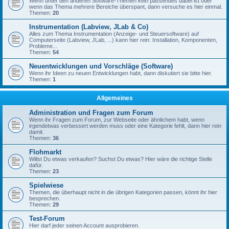
Wenn unter den anderen Software-Themen kein passendes dabei ist oder
wenn das Thema mehrere Bereiche überspant, dann versuche es hier einmal.
Themen:
20
Instrumentation (Labview, JLab & Co)
Alles zum Thema Instrumentation (Anzeige- und Steuersoftware) auf
Computerseite (Labview, JLab, ...) kann hier rein: Installation, Komponenten,
Probleme...
Themen:
54
Neuentwicklungen und Vorschläge (Software)
Wenn ihr Ideen zu neuen Entwicklungen habt, dann diskutiert sie bitte hier.
Themen:
1
Allgemeines
Administration und Fragen zum Forum
Wenn ihr Fragen zum Forum, zur Webseite oder ähnlichem habt, wenn
irgendetwas verbessert werden muss oder eine Kategorie fehlt, dann hier rein
damit.
Themen:
36
Flohmarkt
Willst Du etwas verkaufen? Suchst Du etwas? Hier wäre die richtige Stelle
dafür.
Themen:
23
Spielwiese
Themen, die überhaupt nicht in die übrigen Kategorien passen, könnt ihr hier
besprechen.
Themen:
29
Test-Forum
Hier darf jeder seinen Account ausprobieren.