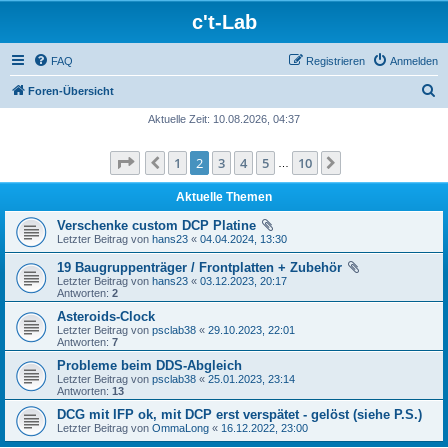
c't-Lab
FAQ
Registrieren
Anmelden
S
Foren-Übersicht
u
Aktuelle Zeit: 10.08.2026, 04:37
c
Seite
2
von
10
1
2
3
4
5
10
Vorherige
Nächste
h
…
e
Aktuelle Themen
Verschenke custom DCP Platine
Letzter Beitrag von
hans23
«
04.04.2024, 13:30
19 Baugruppenträger / Frontplatten + Zubehör
Letzter Beitrag von
hans23
«
03.12.2023, 20:17
Antworten:
2
Asteroids-Clock
Letzter Beitrag von
psclab38
«
29.10.2023, 22:01
Antworten:
7
Probleme beim DDS-Abgleich
Letzter Beitrag von
psclab38
«
25.01.2023, 23:14
Antworten:
13
DCG mit IFP ok, mit DCP erst verspätet - gelöst (siehe P.S.)
Letzter Beitrag von
OmmaLong
«
16.12.2022, 23:00