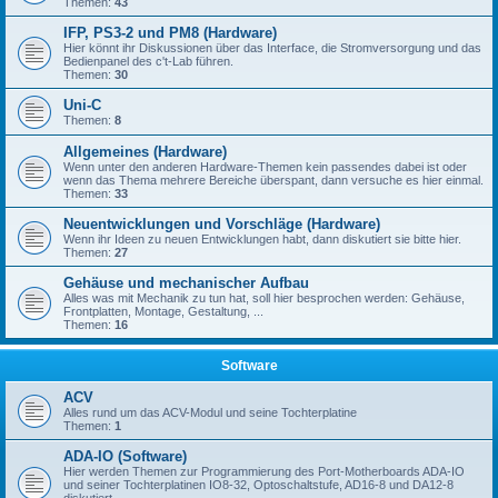
Themen:
43
IFP, PS3-2 und PM8 (Hardware)
Hier könnt ihr Diskussionen über das Interface, die Stromversorgung und das
Bedienpanel des c't-Lab führen.
Themen:
30
Uni-C
Themen:
8
Allgemeines (Hardware)
Wenn unter den anderen Hardware-Themen kein passendes dabei ist oder
wenn das Thema mehrere Bereiche überspant, dann versuche es hier einmal.
Themen:
33
Neuentwicklungen und Vorschläge (Hardware)
Wenn ihr Ideen zu neuen Entwicklungen habt, dann diskutiert sie bitte hier.
Themen:
27
Gehäuse und mechanischer Aufbau
Alles was mit Mechanik zu tun hat, soll hier besprochen werden: Gehäuse,
Frontplatten, Montage, Gestaltung, ...
Themen:
16
Software
ACV
Alles rund um das ACV-Modul und seine Tochterplatine
Themen:
1
ADA-IO (Software)
Hier werden Themen zur Programmierung des Port-Motherboards ADA-IO
und seiner Tochterplatinen IO8-32, Optoschaltstufe, AD16-8 und DA12-8
diskutiert.