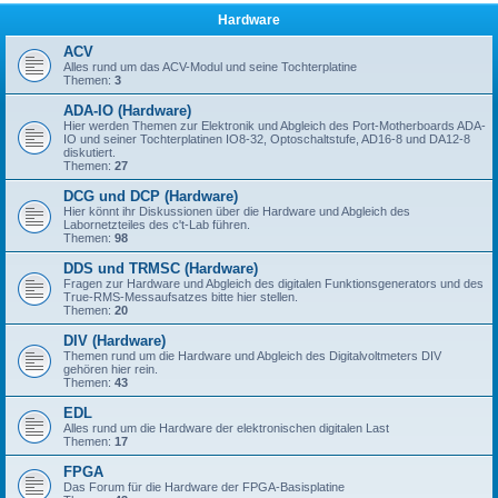
Hardware
ACV
Alles rund um das ACV-Modul und seine Tochterplatine
Themen:
3
ADA-IO (Hardware)
Hier werden Themen zur Elektronik und Abgleich des Port-Motherboards ADA-
IO und seiner Tochterplatinen IO8-32, Optoschaltstufe, AD16-8 und DA12-8
diskutiert.
Themen:
27
DCG und DCP (Hardware)
Hier könnt ihr Diskussionen über die Hardware und Abgleich des
Labornetzteiles des c't-Lab führen.
Themen:
98
DDS und TRMSC (Hardware)
Fragen zur Hardware und Abgleich des digitalen Funktionsgenerators und des
True-RMS-Messaufsatzes bitte hier stellen.
Themen:
20
DIV (Hardware)
Themen rund um die Hardware und Abgleich des Digitalvoltmeters DIV
gehören hier rein.
Themen:
43
EDL
Alles rund um die Hardware der elektronischen digitalen Last
Themen:
17
FPGA
Das Forum für die Hardware der FPGA-Basisplatine