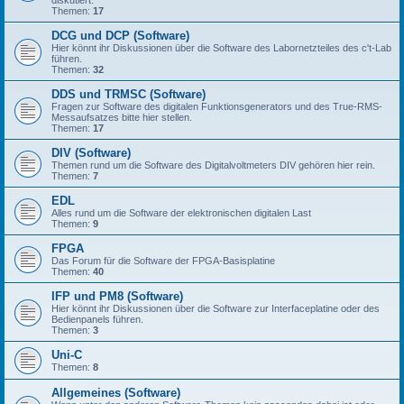
Themen:
17
DCG und DCP (Software)
Hier könnt ihr Diskussionen über die Software des Labornetzteiles des c't-Lab
führen.
Themen:
32
DDS und TRMSC (Software)
Fragen zur Software des digitalen Funktionsgenerators und des True-RMS-
Messaufsatzes bitte hier stellen.
Themen:
17
DIV (Software)
Themen rund um die Software des Digitalvoltmeters DIV gehören hier rein.
Themen:
7
EDL
Alles rund um die Software der elektronischen digitalen Last
Themen:
9
FPGA
Das Forum für die Software der FPGA-Basisplatine
Themen:
40
IFP und PM8 (Software)
Hier könnt ihr Diskussionen über die Software zur Interfaceplatine oder des
Bedienpanels führen.
Themen:
3
Uni-C
Themen:
8
Allgemeines (Software)