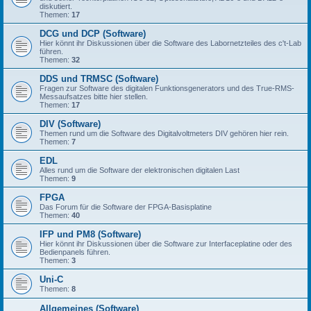
diskutiert.
Themen:
17
DCG und DCP (Software)
Hier könnt ihr Diskussionen über die Software des Labornetzteiles des c't-Lab
führen.
Themen:
32
DDS und TRMSC (Software)
Fragen zur Software des digitalen Funktionsgenerators und des True-RMS-
Messaufsatzes bitte hier stellen.
Themen:
17
DIV (Software)
Themen rund um die Software des Digitalvoltmeters DIV gehören hier rein.
Themen:
7
EDL
Alles rund um die Software der elektronischen digitalen Last
Themen:
9
FPGA
Das Forum für die Software der FPGA-Basisplatine
Themen:
40
IFP und PM8 (Software)
Hier könnt ihr Diskussionen über die Software zur Interfaceplatine oder des
Bedienpanels führen.
Themen:
3
Uni-C
Themen:
8
Allgemeines (Software)