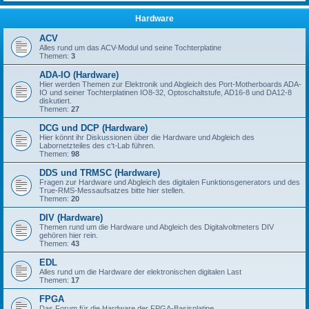
Hardware
ACV
Alles rund um das ACV-Modul und seine Tochterplatine
Themen:
3
ADA-IO (Hardware)
Hier werden Themen zur Elektronik und Abgleich des Port-Motherboards ADA-
IO und seiner Tochterplatinen IO8-32, Optoschaltstufe, AD16-8 und DA12-8
diskutiert.
Themen:
27
DCG und DCP (Hardware)
Hier könnt ihr Diskussionen über die Hardware und Abgleich des
Labornetzteiles des c't-Lab führen.
Themen:
98
DDS und TRMSC (Hardware)
Fragen zur Hardware und Abgleich des digitalen Funktionsgenerators und des
True-RMS-Messaufsatzes bitte hier stellen.
Themen:
20
DIV (Hardware)
Themen rund um die Hardware und Abgleich des Digitalvoltmeters DIV
gehören hier rein.
Themen:
43
EDL
Alles rund um die Hardware der elektronischen digitalen Last
Themen:
17
FPGA
Das Forum für die Hardware der FPGA-Basisplatine