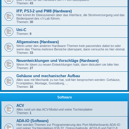
Themen:
43
IFP, PS3-2 und PM8 (Hardware)
Hier könnt ihr Diskussionen über das Interface, die Stromversorgung und das
Bedienpanel des c't-Lab führen.
Themen:
30
Uni-C
Themen:
8
Allgemeines (Hardware)
Wenn unter den anderen Hardware-Themen kein passendes dabei ist oder
wenn das Thema mehrere Bereiche überspant, dann versuche es hier einmal.
Themen:
33
Neuentwicklungen und Vorschläge (Hardware)
Wenn ihr Ideen zu neuen Entwicklungen habt, dann diskutiert sie bitte hier.
Themen:
27
Gehäuse und mechanischer Aufbau
Alles was mit Mechanik zu tun hat, soll hier besprochen werden: Gehäuse,
Frontplatten, Montage, Gestaltung, ...
Themen:
16
Software
ACV
Alles rund um das ACV-Modul und seine Tochterplatine
Themen:
1
ADA-IO (Software)
Hier werden Themen zur Programmierung des Port-Motherboards ADA-IO
und seiner Tochterplatinen IO8-32, Optoschaltstufe, AD16-8 und DA12-8