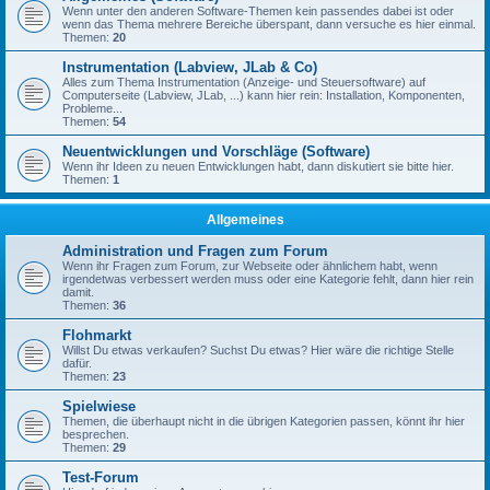
Wenn unter den anderen Software-Themen kein passendes dabei ist oder
wenn das Thema mehrere Bereiche überspant, dann versuche es hier einmal.
Themen:
20
Instrumentation (Labview, JLab & Co)
Alles zum Thema Instrumentation (Anzeige- und Steuersoftware) auf
Computerseite (Labview, JLab, ...) kann hier rein: Installation, Komponenten,
Probleme...
Themen:
54
Neuentwicklungen und Vorschläge (Software)
Wenn ihr Ideen zu neuen Entwicklungen habt, dann diskutiert sie bitte hier.
Themen:
1
Allgemeines
Administration und Fragen zum Forum
Wenn ihr Fragen zum Forum, zur Webseite oder ähnlichem habt, wenn
irgendetwas verbessert werden muss oder eine Kategorie fehlt, dann hier rein
damit.
Themen:
36
Flohmarkt
Willst Du etwas verkaufen? Suchst Du etwas? Hier wäre die richtige Stelle
dafür.
Themen:
23
Spielwiese
Themen, die überhaupt nicht in die übrigen Kategorien passen, könnt ihr hier
besprechen.
Themen:
29
Test-Forum