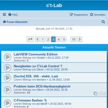
c't-Lab
FAQ
Registrieren
Anmelden
S
Foren-Übersicht
u
Aktuelle Zeit: 07.08.2026, 17:34
c
Seite
3
von
10
1
2
3
4
5
10
Vorherige
Nächste
h
…
e
Aktuelle Themen
LabVIEW Community Edition
Letzter Beitrag von
Viviatis
«
04.11.2022, 17:28
Antworten:
5
Neuigkeiten zu C't-Lab Control ?
Letzter Beitrag von
Oliver
«
03.10.2022, 18:09
[Suche] EDL 10A - elektr. Last
Letzter Beitrag von
itechpro
«
11.04.2022, 13:50
Problem beim DCG-Hardwareabgleich
Letzter Beitrag von
Oliver
«
09.04.2022, 15:35
Antworten:
19
1
2
C-Firmware flashen
Letzter Beitrag von
psclab38
«
25.02.2022, 09:30
Antworten:
6