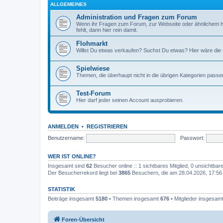
ALLGEMEINES
Administration und Fragen zum Forum
Wenn ihr Fragen zum Forum, zur Webseite oder ähnlichem h
fehlt, dann hier rein damit.
Flohmarkt
Willst Du etwas verkaufen? Suchst Du etwas? Hier wäre die ri
Spielwiese
Themen, die überhaupt nicht in die übrigen Kategorien passen
Test-Forum
Hier darf jeder seinen Account ausprobieren.
ANMELDEN
•
REGISTRIEREN
Benutzername:
Passwort:
WER IST ONLINE?
Insgesamt sind
62
Besucher online :: 1 sichtbares Mitglied, 0 unsichtba
Der Besucherrekord liegt bei
3865
Besuchern, die am 28.04.2026, 17:56 g
STATISTIK
Beiträge insgesamt
5180
• Themen insgesamt
676
• Mitglieder insgesam
Foren-Übersicht