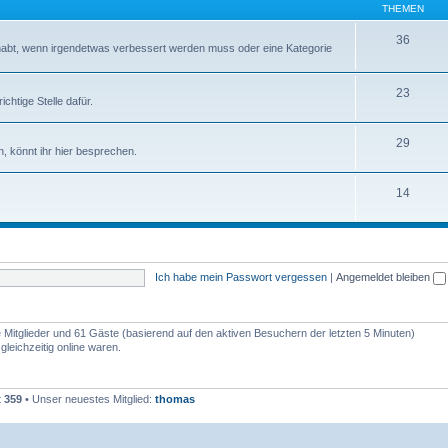
THEMEN
36
abt, wenn irgendetwas verbessert werden muss oder eine Kategorie
23
chtige Stelle dafür.
29
, könnt ihr hier besprechen.
14
Ich habe mein Passwort vergessen
|
Angemeldet bleiben
re Mitglieder und 61 Gäste (basierend auf den aktiven Besuchern der letzten 5 Minuten)
leichzeitig online waren.
t
359
• Unser neuestes Mitglied:
thomas