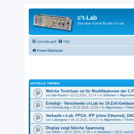
c't-Lab
Das neue Forum für das c't-Lab
Schnellzugriff
FAQ
Foren-Übersicht
AKTUELLE THEMEN
Welche Toolchain ist für Modifikationen der C-
von
lab-freund
» 13.12.2025, 13:14 » in
Software
»
Allgemein
Erledigt - Verschenke ct-Lab im 19-Zoll-Gehäus
von
OmmaLong
» 28.11.2025, 13:55 » in
Allgemeines
»
Floh
Verkaufe c-Lab: FPGA, IFP (ohne Ethernet), DA
von
Laborgeist
» 04.10.2015, 16:12 » in
Allgemeines
»
Flohm
Display zeigt falsche Spannung
von
Oliver
» 26.07.2024, 17:44 » in
Hardware
»
DCG und DC