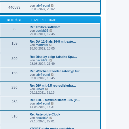
von
lab-freund
440583
02.06.2024, 20:02
BEITRÄGE
LETZTER BEITRAG
Re: Treiber-software
8
N
von
psclab38
e
29.03.2017, 12:45
u
e
Re: DA 12-8 als 16-8 mit exte…
159
s
N
von
martin09
t
e
18.05.2019, 13:05
e
u
r
e
Re: Display zeigt falsche Spa…
B
899
s
N
von
psclab38
e
t
e
23.08.2024, 21:49
i
e
u
t
r
e
Re: Welchen Kondensatortyp für
r
B
156
s
N
von
lab-freund
a
e
t
e
02.03.2018, 19:45
g
i
e
u
t
r
e
Re: DIV mit 6,5 reprodizierba…
r
296
B
s
N
von
Oliver
a
e
t
e
08.11.2021, 21:15
g
i
e
u
t
r
e
Re: EDL - Maximalstrom 10A (k…
r
253
B
s
N
von
lab-freund
a
e
t
e
14.03.2019, 14:31
g
i
e
u
t
r
e
Re: Asteroids-Clock
r
316
B
s
N
von
psclab38
a
e
t
e
29.10.2023, 22:01
g
i
e
u
t
r
e
XPORT nicht mehr erreichbar