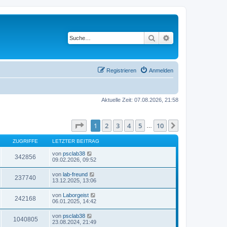
Suche
Erweiterte Suche
Registrieren
Anmelden
Aktuelle Zeit: 07.08.2026, 21:58
Seite
1
von
10
1
2
3
4
5
10
Nächste
…
ZUGRIFFE
LETZTER BEITRAG
von
psclab38
342856
09.02.2026, 09:52
von
lab-freund
237740
13.12.2025, 13:06
von
Laborgeist
242168
06.01.2025, 14:42
von
psclab38
1040805
23.08.2024, 21:49