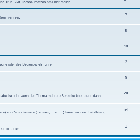
des True-RMS-Messaufsatzes bitte hier stellen.
7
en hier rein.
9
40
3
latine oder des Bedienpanels führen.
8
20
abei ist oder wenn das Thema mehrere Bereiche überspant, dann
54
) auf Computerseite (Labview, JLab, ...) kann hier rein: Installation,
1
ie bitte hier.