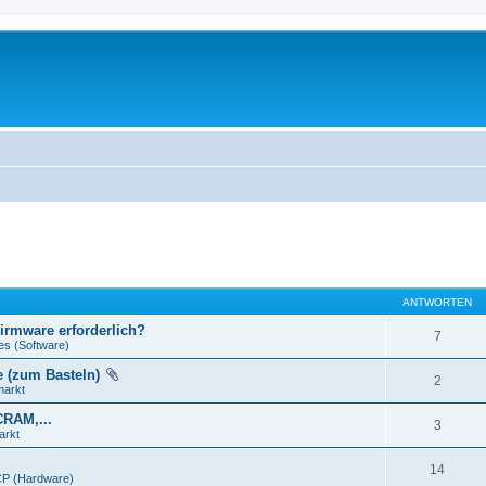
ANTWORTEN
Firmware erforderlich?
7
es (Software)
e (zum Basteln)
2
markt
CRAM,...
3
arkt
14
P (Hardware)