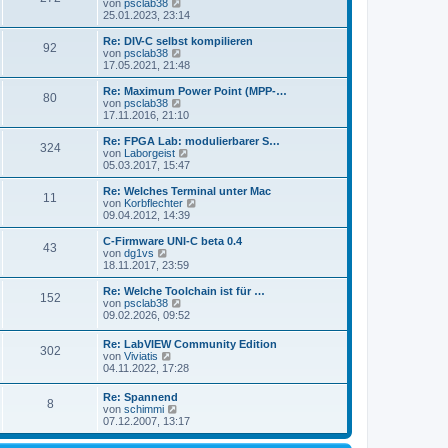
s
N
von
psclab38
a
e
t
e
25.01.2023, 23:14
g
i
e
u
t
r
e
Re: DIV-C selbst kompilieren
r
92
B
s
N
von
psclab38
a
e
t
e
17.05.2021, 21:48
g
i
e
u
t
r
e
Re: Maximum Power Point (MPP-…
r
80
B
s
N
von
psclab38
a
e
t
e
17.11.2016, 21:10
g
i
e
u
t
r
e
Re: FPGA Lab: modulierbarer S…
r
324
B
s
N
von
Laborgeist
a
e
t
e
05.03.2017, 15:47
g
i
e
u
t
r
e
Re: Welches Terminal unter Mac
r
11
B
s
N
von
Korbflechter
a
e
t
e
09.04.2012, 14:39
g
i
e
u
t
r
e
C-Firmware UNI-C beta 0.4
r
43
B
s
N
von
dg1vs
a
e
t
e
18.11.2017, 23:59
g
i
e
u
t
r
e
Re: Welche Toolchain ist für …
r
152
B
s
N
von
psclab38
a
e
t
e
09.02.2026, 09:52
g
i
e
u
t
r
e
Re: LabVIEW Community Edition
r
B
302
s
N
von
Viviatis
a
e
t
e
04.11.2022, 17:28
g
i
e
u
t
r
e
r
Re: Spannend
B
8
s
a
N
von
schimmi
e
t
g
e
07.12.2007, 13:17
i
e
u
t
r
e
r