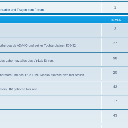
2
stration und Fragen zum Forum
THEMEN
3
27
otherboards ADA-IO und seiner Tochterplatinen IO8-32,
98
des Labornetzteiles des c't-Lab führen.
20
nerators und des True-RMS-Messaufsatzes bitte hier stellen.
43
ters DIV gehören hier rein.
17
43