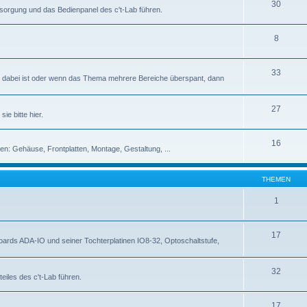
30
rsorgung und das Bedienpanel des c't-Lab führen.
8
33
abei ist oder wenn das Thema mehrere Bereiche überspant, dann
27
ie bitte hier.
16
en: Gehäuse, Frontplatten, Montage, Gestaltung, ...
THEMEN
1
17
rds ADA-IO und seiner Tochterplatinen IO8-32, Optoschaltstufe,
32
eiles des c't-Lab führen.
17