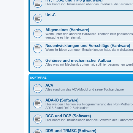
IFP, PS3-2 und PM8 (Hardware)
Hier könnt ihr Diskussionen über das Interface, die Stromve
Uni-C
Allgemeines (Hardware)
Wenn unter den anderen Hardware-Themen kein passendes d
versuche es hier einmal.
Neuentwicklungen und Vorschläge (Hardware)
Wenn ihr Ideen zu neuen Entwicklungen habt, dann diskutiert s
Gehäuse und mechanischer Aufbau
Alles was mit Mechanik zu tun hat, soll hier besprochen werd
SOFTWARE
ACV
Alles rund um das ACV-Modul und seine Tochterplatine
ADA-IO (Software)
Hier werden Themen zur Programmierung des Port-Motherboa
AD16-8 und DA12-8 diskutiert.
DCG und DCP (Software)
Hier könnt ihr Diskussionen über die Software des Labornetzt
DDS und TRMSC (Software)