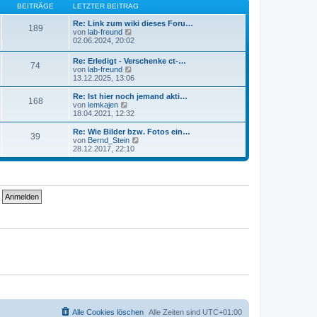
B
s
BEITRÄGE
LETZTER BEITRAG
a
e
t
g
i
e
Re: Link zum wiki dieses Foru…
189
t
r
N
von
lab-freund
r
B
e
02.06.2024, 20:02
a
e
u
g
i
e
Re: Erledigt - Verschenke ct-…
74
t
s
N
von
lab-freund
r
t
e
13.12.2025, 13:06
a
e
u
g
r
e
Re: Ist hier noch jemand akti…
B
168
s
N
von
lemkajen
e
t
e
18.04.2021, 12:32
i
e
u
t
r
e
Re: Wie Bilder bzw. Fotos ein…
r
39
B
s
N
von
Bernd_Stein
a
e
t
e
28.12.2017, 22:10
g
i
e
u
t
r
e
r
B
s
a
e
t
g
i
e
t
r
r
B
a
e
g
i
t
r
a
g
Alle Cookies löschen
Alle Zeiten sind
UTC+01:00