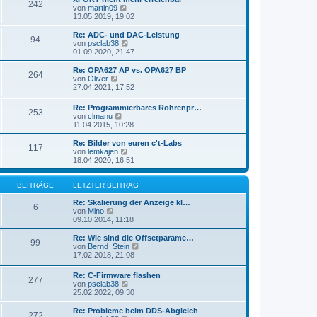
r
242
B
s
N
von
martin09
a
e
t
e
13.05.2019, 19:02
g
i
e
u
t
r
e
Re: ADC- und DAC-Leistung
r
94
B
s
N
von
psclab38
a
e
t
e
01.09.2020, 21:47
g
i
e
u
t
r
e
Re: OPA627 AP vs. OPA627 BP
r
264
B
s
N
von
Oliver
a
e
t
e
27.04.2021, 17:52
g
i
e
u
t
r
e
Re: Programmierbares Röhrenpr…
r
B
253
s
N
von
clmanu
a
e
t
e
11.04.2015, 10:28
g
i
e
u
t
r
e
Re: Bilder von euren c't-Labs
r
B
117
s
N
von
lemkajen
a
e
t
e
18.04.2020, 16:51
g
i
e
u
t
r
e
r
B
s
BEITRÄGE
LETZTER BEITRAG
a
e
t
g
i
e
Re: Skalierung der Anzeige kl…
6
t
N
r
von
Mino
r
e
B
09.10.2014, 11:18
a
u
e
g
e
i
Re: Wie sind die Offsetparame…
99
s
t
N
von
Bernd_Stein
t
r
e
17.02.2018, 21:08
e
a
u
r
g
e
Re: C-Firmware flashen
B
277
s
N
von
psclab38
e
t
e
25.02.2022, 09:30
i
e
u
t
r
e
Re: Probleme beim DDS-Abgleich
r
B
272