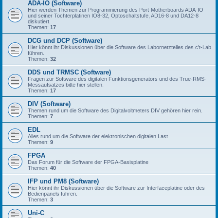
ADA-IO (Software)
Hier werden Themen zur Programmierung des Port-Motherboards ADA-IO
und seiner Tochterplatinen IO8-32, Optoschaltstufe, AD16-8 und DA12-8
diskutiert.
Themen:
17
DCG und DCP (Software)
Hier könnt ihr Diskussionen über die Software des Labornetzteiles des c't-Lab
führen.
Themen:
32
DDS und TRMSC (Software)
Fragen zur Software des digitalen Funktionsgenerators und des True-RMS-
Messaufsatzes bitte hier stellen.
Themen:
17
DIV (Software)
Themen rund um die Software des Digitalvoltmeters DIV gehören hier rein.
Themen:
7
EDL
Alles rund um die Software der elektronischen digitalen Last
Themen:
9
FPGA
Das Forum für die Software der FPGA-Basisplatine
Themen:
40
IFP und PM8 (Software)
Hier könnt ihr Diskussionen über die Software zur Interfaceplatine oder des
Bedienpanels führen.
Themen:
3
Uni-C