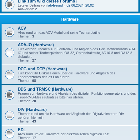
Link zum wiki dieses Forums?
Letzter Beitrag von
lab-freund
«
02.06.2024, 20:02
Antworten:
2
Hardware
ACV
Alles rund um das ACV-Modul und seine Tochterplatine
Themen:
3
ADA-IO (Hardware)
Hier werden Themen zur Elektronik und Abgleich des Port-Motherboards ADA-
IO und seiner Tochterplatinen IO8-32, Optoschaltstufe, AD16-8 und DA12-8
diskutiert.
Themen:
27
DCG und DCP (Hardware)
Hier könnt ihr Diskussionen über die Hardware und Abgleich des
Labornetzteiles des c't-Lab führen.
Themen:
98
DDS und TRMSC (Hardware)
Fragen zur Hardware und Abgleich des digitalen Funktionsgenerators und des
True-RMS-Messaufsatzes bitte hier stellen.
Themen:
20
DIV (Hardware)
Themen rund um die Hardware und Abgleich des Digitalvoltmeters DIV
gehören hier rein.
Themen:
43
EDL
Alles rund um die Hardware der elektronischen digitalen Last
Themen:
17