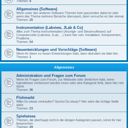
Themen:
8
Allgemeines (Software)
Wenn unter den anderen Software-Themen kein passendes dabei ist oder
wenn das Thema mehrere Bereiche überspant, dann versuche es hier einmal.
Themen:
20
Instrumentation (Labview, JLab & Co)
Alles zum Thema Instrumentation (Anzeige- und Steuersoftware) auf
Computerseite (Labview, JLab, ...) kann hier rein: Installation, Komponenten,
Probleme...
Themen:
54
Neuentwicklungen und Vorschläge (Software)
Wenn ihr Ideen zu neuen Entwicklungen habt, dann diskutiert sie bitte hier.
Themen:
1
Allgemeines
Administration und Fragen zum Forum
Wenn ihr Fragen zum Forum, zur Webseite oder ähnlichem habt, wenn
irgendetwas verbessert werden muss oder eine Kategorie fehlt, dann hier rein
damit.
Themen:
36
Flohmarkt
Willst Du etwas verkaufen? Suchst Du etwas? Hier wäre die richtige Stelle
dafür.
Themen:
23
Spielwiese
Themen, die überhaupt nicht in die übrigen Kategorien passen, könnt ihr hier
besprechen.
Themen:
29