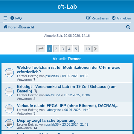
c't-Lab
FAQ
Registrieren
Anmelden
S
Foren-Übersicht
u
Aktuelle Zeit: 10.08.2026, 14:16
c
Seite
1
von
10
1
2
3
4
5
10
Nächste
h
…
e
Aktuelle Themen
Welche Toolchain ist für Modifikationen der C-Firmware
erforderlich?
Letzter Beitrag von
psclab38
«
09.02.2026, 09:52
Antworten:
7
Erledigt - Verschenke ct-Lab im 19-Zoll-Gehäuse (zum
Basteln)
Letzter Beitrag von
lab-freund
«
13.12.2025, 13:06
Antworten:
2
Verkaufe c-Lab: FPGA, IFP (ohne Ethernet), DACRAM,...
Letzter Beitrag von
Laborgeist
«
06.01.2025, 14:42
Antworten:
3
Display zeigt falsche Spannung
Letzter Beitrag von
psclab38
«
23.08.2024, 21:49
Antworten:
14