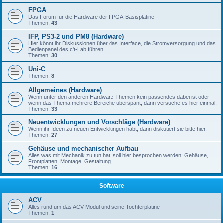
FPGA
Das Forum für die Hardware der FPGA-Basisplatine
Themen:
43
IFP, PS3-2 und PM8 (Hardware)
Hier könnt ihr Diskussionen über das Interface, die Stromversorgung und das
Bedienpanel des c't-Lab führen.
Themen:
30
Uni-C
Themen:
8
Allgemeines (Hardware)
Wenn unter den anderen Hardware-Themen kein passendes dabei ist oder
wenn das Thema mehrere Bereiche überspant, dann versuche es hier einmal.
Themen:
33
Neuentwicklungen und Vorschläge (Hardware)
Wenn ihr Ideen zu neuen Entwicklungen habt, dann diskutiert sie bitte hier.
Themen:
27
Gehäuse und mechanischer Aufbau
Alles was mit Mechanik zu tun hat, soll hier besprochen werden: Gehäuse,
Frontplatten, Montage, Gestaltung, ...
Themen:
16
Software
ACV
Alles rund um das ACV-Modul und seine Tochterplatine
Themen:
1