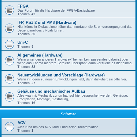
FPGA
Das Forum für die Hardware der FPGA-Basisplatine
Themen:
43
IFP, PS3-2 und PM8 (Hardware)
Hier könnt ihr Diskussionen über das Interface, die Stromversorgung und das
Bedienpanel des c't-Lab führen.
Themen:
30
Uni-C
Themen:
8
Allgemeines (Hardware)
Wenn unter den anderen Hardware-Themen kein passendes dabei ist oder
wenn das Thema mehrere Bereiche überspant, dann versuche es hier einmal.
Themen:
33
Neuentwicklungen und Vorschläge (Hardware)
Wenn ihr Ideen zu neuen Entwicklungen habt, dann diskutiert sie bitte hier.
Themen:
27
Gehäuse und mechanischer Aufbau
Alles was mit Mechanik zu tun hat, soll hier besprochen werden: Gehäuse,
Frontplatten, Montage, Gestaltung, ...
Themen:
16
Software
ACV
Alles rund um das ACV-Modul und seine Tochterplatine
Themen:
1