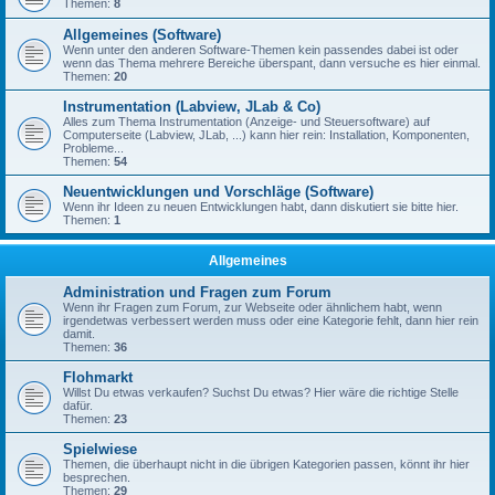
Themen:
8
Allgemeines (Software)
Wenn unter den anderen Software-Themen kein passendes dabei ist oder
wenn das Thema mehrere Bereiche überspant, dann versuche es hier einmal.
Themen:
20
Instrumentation (Labview, JLab & Co)
Alles zum Thema Instrumentation (Anzeige- und Steuersoftware) auf
Computerseite (Labview, JLab, ...) kann hier rein: Installation, Komponenten,
Probleme...
Themen:
54
Neuentwicklungen und Vorschläge (Software)
Wenn ihr Ideen zu neuen Entwicklungen habt, dann diskutiert sie bitte hier.
Themen:
1
Allgemeines
Administration und Fragen zum Forum
Wenn ihr Fragen zum Forum, zur Webseite oder ähnlichem habt, wenn
irgendetwas verbessert werden muss oder eine Kategorie fehlt, dann hier rein
damit.
Themen:
36
Flohmarkt
Willst Du etwas verkaufen? Suchst Du etwas? Hier wäre die richtige Stelle
dafür.
Themen:
23
Spielwiese
Themen, die überhaupt nicht in die übrigen Kategorien passen, könnt ihr hier
besprechen.
Themen:
29