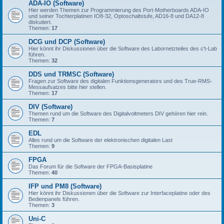
ADA-IO (Software)
Hier werden Themen zur Programmierung des Port-Motherboards ADA-IO
und seiner Tochterplatinen IO8-32, Optoschaltstufe, AD16-8 und DA12-8
diskutiert.
Themen:
17
DCG und DCP (Software)
Hier könnt ihr Diskussionen über die Software des Labornetzteiles des c't-Lab
führen.
Themen:
32
DDS und TRMSC (Software)
Fragen zur Software des digitalen Funktionsgenerators und des True-RMS-
Messaufsatzes bitte hier stellen.
Themen:
17
DIV (Software)
Themen rund um die Software des Digitalvoltmeters DIV gehören hier rein.
Themen:
7
EDL
Alles rund um die Software der elektronischen digitalen Last
Themen:
9
FPGA
Das Forum für die Software der FPGA-Basisplatine
Themen:
40
IFP und PM8 (Software)
Hier könnt ihr Diskussionen über die Software zur Interfaceplatine oder des
Bedienpanels führen.
Themen:
3
Uni-C