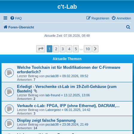
c't-Lab
FAQ
Registrieren
Anmelden
S
Foren-Übersicht
u
Aktuelle Zeit: 07.08.2026, 08:48
c
Seite
1
von
10
1
2
3
4
5
10
Nächste
h
…
e
Aktuelle Themen
Welche Toolchain ist für Modifikationen der C-Firmware
erforderlich?
Letzter Beitrag von
psclab38
«
09.02.2026, 09:52
Antworten:
7
Erledigt - Verschenke ct-Lab im 19-Zoll-Gehäuse (zum
Basteln)
Letzter Beitrag von
lab-freund
«
13.12.2025, 13:06
Antworten:
2
Verkaufe c-Lab: FPGA, IFP (ohne Ethernet), DACRAM,...
Letzter Beitrag von
Laborgeist
«
06.01.2025, 14:42
Antworten:
3
Display zeigt falsche Spannung
Letzter Beitrag von
psclab38
«
23.08.2024, 21:49
Antworten:
14