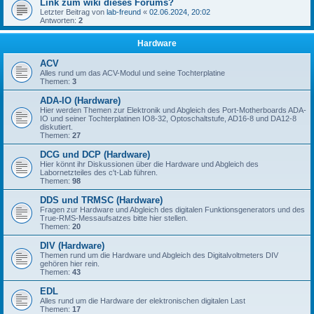
Link zum wiki dieses Forums?
Letzter Beitrag von
lab-freund
«
02.06.2024, 20:02
Antworten:
2
Hardware
ACV
Alles rund um das ACV-Modul und seine Tochterplatine
Themen:
3
ADA-IO (Hardware)
Hier werden Themen zur Elektronik und Abgleich des Port-Motherboards ADA-
IO und seiner Tochterplatinen IO8-32, Optoschaltstufe, AD16-8 und DA12-8
diskutiert.
Themen:
27
DCG und DCP (Hardware)
Hier könnt ihr Diskussionen über die Hardware und Abgleich des
Labornetzteiles des c't-Lab führen.
Themen:
98
DDS und TRMSC (Hardware)
Fragen zur Hardware und Abgleich des digitalen Funktionsgenerators und des
True-RMS-Messaufsatzes bitte hier stellen.
Themen:
20
DIV (Hardware)
Themen rund um die Hardware und Abgleich des Digitalvoltmeters DIV
gehören hier rein.
Themen:
43
EDL
Alles rund um die Hardware der elektronischen digitalen Last
Themen:
17