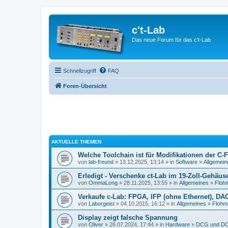
c't-Lab
Das neue Forum für das c't-Lab
Schnellzugriff
FAQ
Foren-Übersicht
AKTUELLE THEMEN
Welche Toolchain ist für Modifikationen der C-
von
lab-freund
» 13.12.2025, 13:14 » in
Software
»
Allgemein
Erledigt - Verschenke ct-Lab im 19-Zoll-Gehäus
von
OmmaLong
» 28.11.2025, 13:55 » in
Allgemeines
»
Floh
Verkaufe c-Lab: FPGA, IFP (ohne Ethernet), DA
von
Laborgeist
» 04.10.2015, 16:12 » in
Allgemeines
»
Flohm
Display zeigt falsche Spannung
von
Oliver
» 26.07.2024, 17:44 » in
Hardware
»
DCG und DC