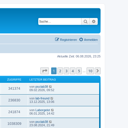
Suche
Erweiterte Suche
Registrieren
Anmelden
Aktuelle Zeit: 06.08.2026, 23:25
Seite
1
von
10
1
2
3
4
5
10
Nächste
…
ZUGRIFFE
LETZTER BEITRAG
von
psclab38
341374
09.02.2026, 09:52
von
lab-freund
236830
13.12.2025, 13:06
von
Laborgeist
241874
06.01.2025, 14:42
von
psclab38
1038309
23.08.2024, 21:49