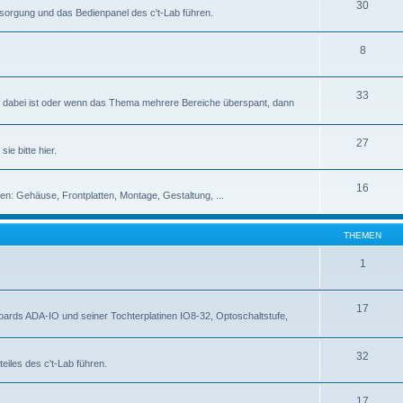
30
rsorgung und das Bedienpanel des c't-Lab führen.
8
33
abei ist oder wenn das Thema mehrere Bereiche überspant, dann
27
ie bitte hier.
16
en: Gehäuse, Frontplatten, Montage, Gestaltung, ...
THEMEN
1
17
rds ADA-IO und seiner Tochterplatinen IO8-32, Optoschaltstufe,
32
eiles des c't-Lab führen.
17