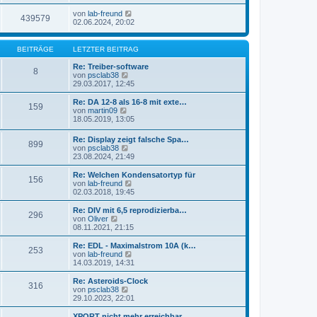
von
lab-freund
439579
02.06.2024, 20:02
BEITRÄGE
LETZTER BEITRAG
Re: Treiber-software
8
N
von
psclab38
e
29.03.2017, 12:45
u
e
Re: DA 12-8 als 16-8 mit exte…
159
s
N
von
martin09
t
e
18.05.2019, 13:05
e
u
r
e
Re: Display zeigt falsche Spa…
B
899
s
N
von
psclab38
e
t
e
23.08.2024, 21:49
i
e
u
t
r
e
Re: Welchen Kondensatortyp für
r
B
156
s
N
von
lab-freund
a
e
t
e
02.03.2018, 19:45
g
i
e
u
t
r
e
Re: DIV mit 6,5 reprodizierba…
r
296
B
s
N
von
Oliver
a
e
t
e
08.11.2021, 21:15
g
i
e
u
t
r
e
Re: EDL - Maximalstrom 10A (k…
r
253
B
s
N
von
lab-freund
a
e
t
e
14.03.2019, 14:31
g
i
e
u
t
r
e
Re: Asteroids-Clock
r
316
B
s
N
von
psclab38
a
e
t
e
29.10.2023, 22:01
g
i
e
u
t
r
e
XPORT nicht mehr erreichbar