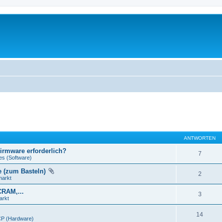
ANTWORTEN
Firmware erforderlich?
7
es (Software)
e (zum Basteln)
2
markt
CRAM,...
3
arkt
14
P (Hardware)