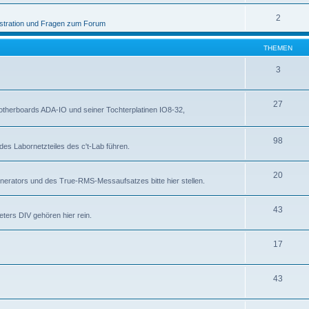
2
stration und Fragen zum Forum
THEMEN
3
27
otherboards ADA-IO und seiner Tochterplatinen IO8-32,
98
des Labornetzteiles des c't-Lab führen.
20
nerators und des True-RMS-Messaufsatzes bitte hier stellen.
43
ters DIV gehören hier rein.
17
43