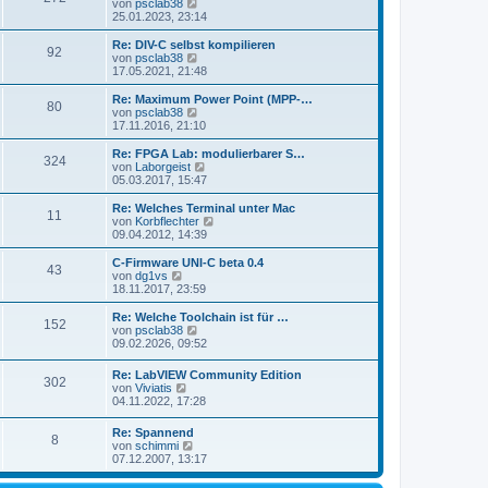
s
N
von
psclab38
a
e
t
e
25.01.2023, 23:14
g
i
e
u
t
r
e
Re: DIV-C selbst kompilieren
r
92
B
s
N
von
psclab38
a
e
t
e
17.05.2021, 21:48
g
i
e
u
t
r
e
Re: Maximum Power Point (MPP-…
r
80
B
s
N
von
psclab38
a
e
t
e
17.11.2016, 21:10
g
i
e
u
t
r
e
Re: FPGA Lab: modulierbarer S…
r
324
B
s
N
von
Laborgeist
a
e
t
e
05.03.2017, 15:47
g
i
e
u
t
r
e
Re: Welches Terminal unter Mac
r
11
B
s
N
von
Korbflechter
a
e
t
e
09.04.2012, 14:39
g
i
e
u
t
r
e
C-Firmware UNI-C beta 0.4
r
43
B
s
N
von
dg1vs
a
e
t
e
18.11.2017, 23:59
g
i
e
u
t
r
e
Re: Welche Toolchain ist für …
r
152
B
s
N
von
psclab38
a
e
t
e
09.02.2026, 09:52
g
i
e
u
t
r
e
Re: LabVIEW Community Edition
r
B
302
s
N
von
Viviatis
a
e
t
e
04.11.2022, 17:28
g
i
e
u
t
r
e
r
Re: Spannend
B
8
s
a
N
von
schimmi
e
t
g
e
07.12.2007, 13:17
i
e
u
t
r
e
r