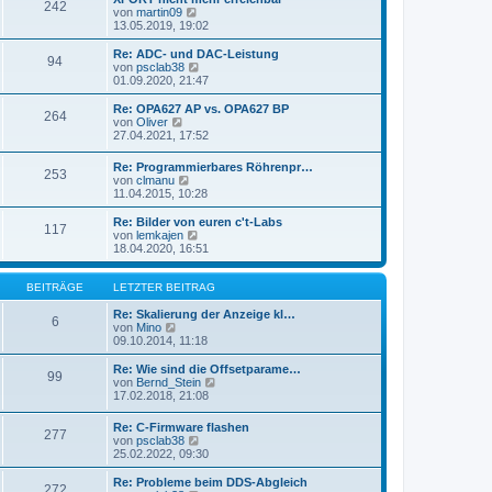
r
242
B
s
N
von
martin09
a
e
t
e
13.05.2019, 19:02
g
i
e
u
t
r
e
Re: ADC- und DAC-Leistung
r
94
B
s
N
von
psclab38
a
e
t
e
01.09.2020, 21:47
g
i
e
u
t
r
e
Re: OPA627 AP vs. OPA627 BP
r
264
B
s
N
von
Oliver
a
e
t
e
27.04.2021, 17:52
g
i
e
u
t
r
e
Re: Programmierbares Röhrenpr…
r
B
253
s
N
von
clmanu
a
e
t
e
11.04.2015, 10:28
g
i
e
u
t
r
e
Re: Bilder von euren c't-Labs
r
B
117
s
N
von
lemkajen
a
e
t
e
18.04.2020, 16:51
g
i
e
u
t
r
e
r
B
s
BEITRÄGE
LETZTER BEITRAG
a
e
t
g
i
e
Re: Skalierung der Anzeige kl…
6
t
N
r
von
Mino
r
e
B
09.10.2014, 11:18
a
u
e
g
e
i
Re: Wie sind die Offsetparame…
99
s
t
N
von
Bernd_Stein
t
r
e
17.02.2018, 21:08
e
a
u
r
g
e
Re: C-Firmware flashen
B
277
s
N
von
psclab38
e
t
e
25.02.2022, 09:30
i
e
u
t
r
e
Re: Probleme beim DDS-Abgleich
r
B
272