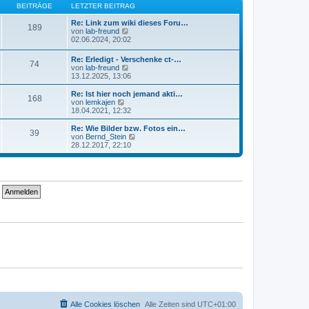
B
s
BEITRÄGE
LETZTER BEITRAG
a
e
t
g
i
e
Re: Link zum wiki dieses Foru…
189
t
r
N
von
lab-freund
r
B
e
02.06.2024, 20:02
a
e
u
g
i
e
Re: Erledigt - Verschenke ct-…
74
t
s
N
von
lab-freund
r
t
e
13.12.2025, 13:06
a
e
u
g
r
e
Re: Ist hier noch jemand akti…
B
168
s
N
von
lemkajen
e
t
e
18.04.2021, 12:32
i
e
u
t
r
e
Re: Wie Bilder bzw. Fotos ein…
r
39
B
s
N
von
Bernd_Stein
a
e
t
e
28.12.2017, 22:10
g
i
e
u
t
r
e
r
B
s
a
e
t
g
i
e
t
r
r
B
a
e
g
i
t
r
a
g
Alle Cookies löschen
Alle Zeiten sind
UTC+01:00