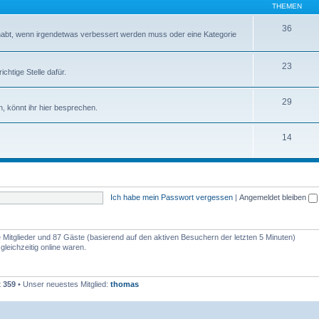
THEMEN
36
abt, wenn irgendetwas verbessert werden muss oder eine Kategorie
23
chtige Stelle dafür.
29
, könnt ihr hier besprechen.
14
Ich habe mein Passwort vergessen
|
Angemeldet bleiben
re Mitglieder und 87 Gäste (basierend auf den aktiven Besuchern der letzten 5 Minuten)
leichzeitig online waren.
t
359
• Unser neuestes Mitglied:
thomas