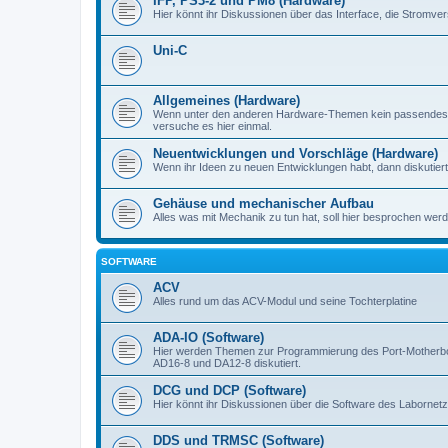
IFP, PS3-2 und PM8 (Hardware)
Hier könnt ihr Diskussionen über das Interface, die Stromve
Uni-C
Allgemeines (Hardware)
Wenn unter den anderen Hardware-Themen kein passendes d
versuche es hier einmal.
Neuentwicklungen und Vorschläge (Hardware)
Wenn ihr Ideen zu neuen Entwicklungen habt, dann diskutiert s
Gehäuse und mechanischer Aufbau
Alles was mit Mechanik zu tun hat, soll hier besprochen werd
SOFTWARE
ACV
Alles rund um das ACV-Modul und seine Tochterplatine
ADA-IO (Software)
Hier werden Themen zur Programmierung des Port-Motherboa
AD16-8 und DA12-8 diskutiert.
DCG und DCP (Software)
Hier könnt ihr Diskussionen über die Software des Labornetzt
DDS und TRMSC (Software)