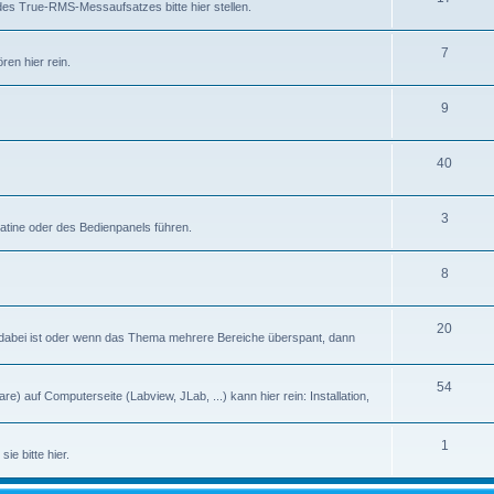
des True-RMS-Messaufsatzes bitte hier stellen.
7
en hier rein.
9
40
3
latine oder des Bedienpanels führen.
8
20
abei ist oder wenn das Thema mehrere Bereiche überspant, dann
54
) auf Computerseite (Labview, JLab, ...) kann hier rein: Installation,
1
ie bitte hier.