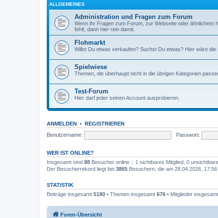
ALLGEMEINES
Administration und Fragen zum Forum
Wenn ihr Fragen zum Forum, zur Webseite oder ähnlichem h
fehlt, dann hier rein damit.
Flohmarkt
Willst Du etwas verkaufen? Suchst Du etwas? Hier wäre die ri
Spielwiese
Themen, die überhaupt nicht in die übrigen Kategorien passen
Test-Forum
Hier darf jeder seinen Account ausprobieren.
ANMELDEN
•
REGISTRIEREN
Benutzername:
Passwort:
WER IST ONLINE?
Insgesamt sind
88
Besucher online :: 1 sichtbares Mitglied, 0 unsichtba
Der Besucherrekord liegt bei
3865
Besuchern, die am 28.04.2026, 17:56 g
STATISTIK
Beiträge insgesamt
5180
• Themen insgesamt
676
• Mitglieder insgesam
Foren-Übersicht