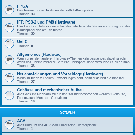
FPGA
Das Forum für die Hardware der FPGA-Basisplatine
Themen:
43
IFP, PS3-2 und PM8 (Hardware)
Hier könnt ihr Diskussionen über das Interface, die Stromversorgung und das
Bedienpanel des c't-Lab führen.
Themen:
30
Uni-C
Themen:
8
Allgemeines (Hardware)
Wenn unter den anderen Hardware-Themen kein passendes dabei ist oder
wenn das Thema mehrere Bereiche überspant, dann versuche es hier einmal.
Themen:
33
Neuentwicklungen und Vorschläge (Hardware)
Wenn ihr Ideen zu neuen Entwicklungen habt, dann diskutiert sie bitte hier.
Themen:
27
Gehäuse und mechanischer Aufbau
Alles was mit Mechanik zu tun hat, soll hier besprochen werden: Gehäuse,
Frontplatten, Montage, Gestaltung, ...
Themen:
16
Software
ACV
Alles rund um das ACV-Modul und seine Tochterplatine
Themen:
1