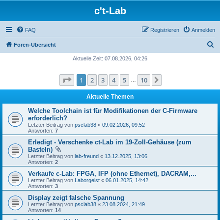
c't-Lab
FAQ
Registrieren
Anmelden
S
Foren-Übersicht
u
Aktuelle Zeit: 07.08.2026, 04:26
c
Seite
1
von
10
1
2
3
4
5
10
Nächste
h
…
e
Aktuelle Themen
Welche Toolchain ist für Modifikationen der C-Firmware
erforderlich?
Letzter Beitrag von
psclab38
«
09.02.2026, 09:52
Antworten:
7
Erledigt - Verschenke ct-Lab im 19-Zoll-Gehäuse (zum
Basteln)
Letzter Beitrag von
lab-freund
«
13.12.2025, 13:06
Antworten:
2
Verkaufe c-Lab: FPGA, IFP (ohne Ethernet), DACRAM,...
Letzter Beitrag von
Laborgeist
«
06.01.2025, 14:42
Antworten:
3
Display zeigt falsche Spannung
Letzter Beitrag von
psclab38
«
23.08.2024, 21:49
Antworten:
14