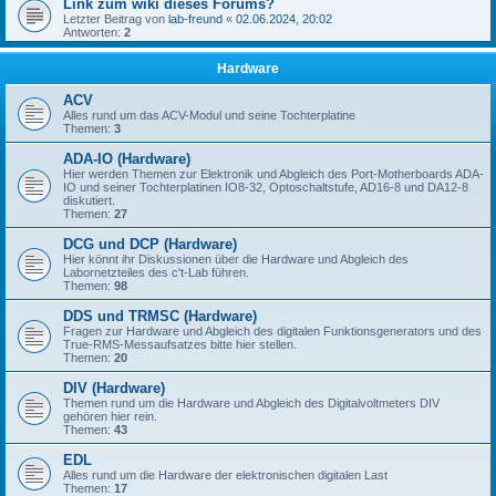
Link zum wiki dieses Forums?
Letzter Beitrag von
lab-freund
«
02.06.2024, 20:02
Antworten:
2
Hardware
ACV
Alles rund um das ACV-Modul und seine Tochterplatine
Themen:
3
ADA-IO (Hardware)
Hier werden Themen zur Elektronik und Abgleich des Port-Motherboards ADA-
IO und seiner Tochterplatinen IO8-32, Optoschaltstufe, AD16-8 und DA12-8
diskutiert.
Themen:
27
DCG und DCP (Hardware)
Hier könnt ihr Diskussionen über die Hardware und Abgleich des
Labornetzteiles des c't-Lab führen.
Themen:
98
DDS und TRMSC (Hardware)
Fragen zur Hardware und Abgleich des digitalen Funktionsgenerators und des
True-RMS-Messaufsatzes bitte hier stellen.
Themen:
20
DIV (Hardware)
Themen rund um die Hardware und Abgleich des Digitalvoltmeters DIV
gehören hier rein.
Themen:
43
EDL
Alles rund um die Hardware der elektronischen digitalen Last
Themen:
17