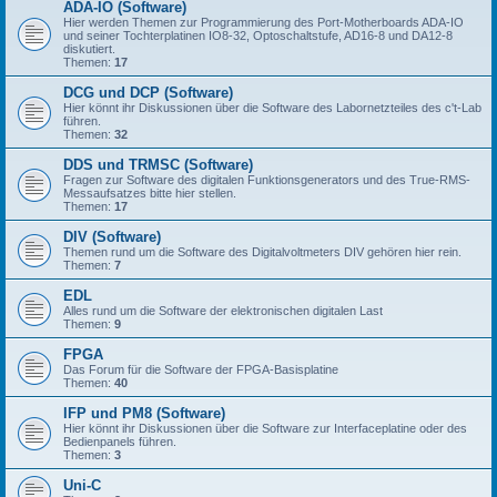
ADA-IO (Software)
Hier werden Themen zur Programmierung des Port-Motherboards ADA-IO
und seiner Tochterplatinen IO8-32, Optoschaltstufe, AD16-8 und DA12-8
diskutiert.
Themen:
17
DCG und DCP (Software)
Hier könnt ihr Diskussionen über die Software des Labornetzteiles des c't-Lab
führen.
Themen:
32
DDS und TRMSC (Software)
Fragen zur Software des digitalen Funktionsgenerators und des True-RMS-
Messaufsatzes bitte hier stellen.
Themen:
17
DIV (Software)
Themen rund um die Software des Digitalvoltmeters DIV gehören hier rein.
Themen:
7
EDL
Alles rund um die Software der elektronischen digitalen Last
Themen:
9
FPGA
Das Forum für die Software der FPGA-Basisplatine
Themen:
40
IFP und PM8 (Software)
Hier könnt ihr Diskussionen über die Software zur Interfaceplatine oder des
Bedienpanels führen.
Themen:
3
Uni-C