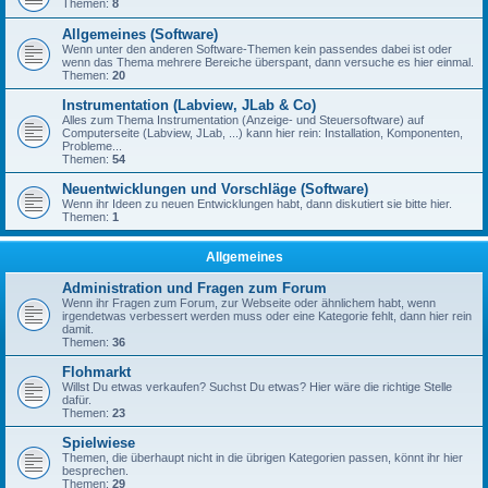
Themen:
8
Allgemeines (Software)
Wenn unter den anderen Software-Themen kein passendes dabei ist oder
wenn das Thema mehrere Bereiche überspant, dann versuche es hier einmal.
Themen:
20
Instrumentation (Labview, JLab & Co)
Alles zum Thema Instrumentation (Anzeige- und Steuersoftware) auf
Computerseite (Labview, JLab, ...) kann hier rein: Installation, Komponenten,
Probleme...
Themen:
54
Neuentwicklungen und Vorschläge (Software)
Wenn ihr Ideen zu neuen Entwicklungen habt, dann diskutiert sie bitte hier.
Themen:
1
Allgemeines
Administration und Fragen zum Forum
Wenn ihr Fragen zum Forum, zur Webseite oder ähnlichem habt, wenn
irgendetwas verbessert werden muss oder eine Kategorie fehlt, dann hier rein
damit.
Themen:
36
Flohmarkt
Willst Du etwas verkaufen? Suchst Du etwas? Hier wäre die richtige Stelle
dafür.
Themen:
23
Spielwiese
Themen, die überhaupt nicht in die übrigen Kategorien passen, könnt ihr hier
besprechen.
Themen:
29