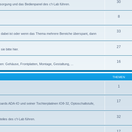
30
rsorgung und das Bedienpanel des c't-Lab führen.
8
33
abei ist oder wenn das Thema mehrere Bereiche überspant, dann
27
ie bitte hier.
16
en: Gehäuse, Frontplatten, Montage, Gestaltung, ...
THEMEN
1
17
rds ADA-IO und seiner Tochterplatinen IO8-32, Optoschaltstufe,
32
eiles des c't-Lab führen.
17