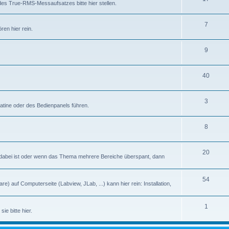
des True-RMS-Messaufsatzes bitte hier stellen.
7
en hier rein.
9
40
3
latine oder des Bedienpanels führen.
8
20
abei ist oder wenn das Thema mehrere Bereiche überspant, dann
54
) auf Computerseite (Labview, JLab, ...) kann hier rein: Installation,
1
ie bitte hier.