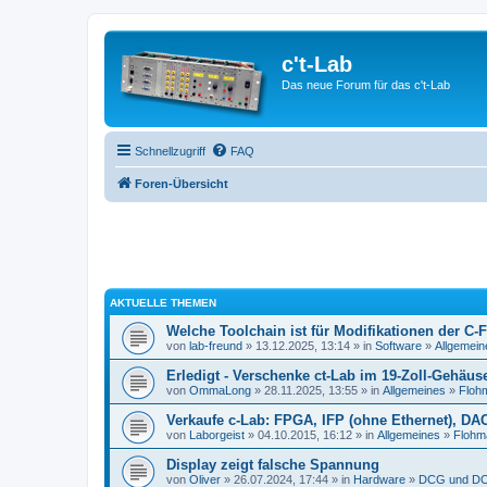
c't-Lab
Das neue Forum für das c't-Lab
Schnellzugriff
FAQ
Foren-Übersicht
AKTUELLE THEMEN
Welche Toolchain ist für Modifikationen der C-
von
lab-freund
» 13.12.2025, 13:14 » in
Software
»
Allgemein
Erledigt - Verschenke ct-Lab im 19-Zoll-Gehäus
von
OmmaLong
» 28.11.2025, 13:55 » in
Allgemeines
»
Floh
Verkaufe c-Lab: FPGA, IFP (ohne Ethernet), DA
von
Laborgeist
» 04.10.2015, 16:12 » in
Allgemeines
»
Flohm
Display zeigt falsche Spannung
von
Oliver
» 26.07.2024, 17:44 » in
Hardware
»
DCG und DC