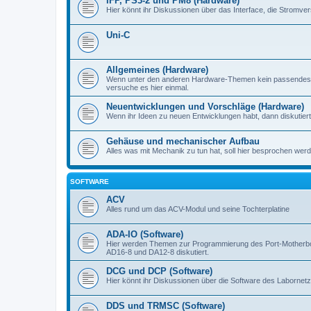
IFP, PS3-2 und PM8 (Hardware)
Hier könnt ihr Diskussionen über das Interface, die Stromve
Uni-C
Allgemeines (Hardware)
Wenn unter den anderen Hardware-Themen kein passendes d
versuche es hier einmal.
Neuentwicklungen und Vorschläge (Hardware)
Wenn ihr Ideen zu neuen Entwicklungen habt, dann diskutiert s
Gehäuse und mechanischer Aufbau
Alles was mit Mechanik zu tun hat, soll hier besprochen werd
SOFTWARE
ACV
Alles rund um das ACV-Modul und seine Tochterplatine
ADA-IO (Software)
Hier werden Themen zur Programmierung des Port-Motherboa
AD16-8 und DA12-8 diskutiert.
DCG und DCP (Software)
Hier könnt ihr Diskussionen über die Software des Labornetzt
DDS und TRMSC (Software)