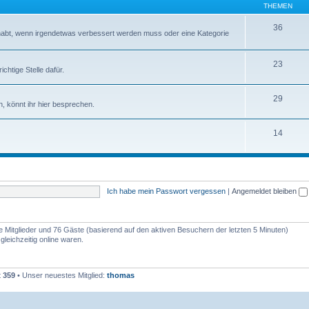
THEMEN
36
abt, wenn irgendetwas verbessert werden muss oder eine Kategorie
23
chtige Stelle dafür.
29
, könnt ihr hier besprechen.
14
Ich habe mein Passwort vergessen
|
Angemeldet bleiben
re Mitglieder und 76 Gäste (basierend auf den aktiven Besuchern der letzten 5 Minuten)
leichzeitig online waren.
t
359
• Unser neuestes Mitglied:
thomas