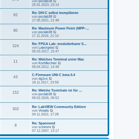
s
N
von
psclab38
a
e
t
e
25.01.2023, 23:14
g
i
e
u
t
r
e
Re: DIV-C selbst kompilieren
r
92
B
s
N
von
psclab38
a
e
t
e
17.05.2021, 21:48
g
i
e
u
t
r
e
Re: Maximum Power Point (MPP-…
r
80
B
s
N
von
psclab38
a
e
t
e
17.11.2016, 21:10
g
i
e
u
t
r
e
Re: FPGA Lab: modulierbarer S…
r
324
B
s
N
von
Laborgeist
a
e
t
e
05.03.2017, 15:47
g
i
e
u
t
r
e
Re: Welches Terminal unter Mac
r
11
B
s
N
von
Korbflechter
a
e
t
e
09.04.2012, 14:39
g
i
e
u
t
r
e
C-Firmware UNI-C beta 0.4
r
43
B
s
N
von
dg1vs
a
e
t
e
18.11.2017, 23:59
g
i
e
u
t
r
e
Re: Welche Toolchain ist für …
r
152
B
s
N
von
psclab38
a
e
t
e
09.02.2026, 09:52
g
i
e
u
t
r
e
Re: LabVIEW Community Edition
r
B
302
s
N
von
Viviatis
a
e
t
e
04.11.2022, 17:28
g
i
e
u
t
r
e
r
Re: Spannend
B
8
s
a
N
von
schimmi
e
t
g
e
07.12.2007, 13:17
i
e
u
t
r
e
r