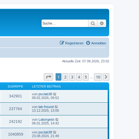
Suche
Erweiterte Suche
Registrieren
Anmelden
Aktuelle Zeit: 07.08.2026, 23:02
Seite
1
von
10
1
2
3
4
5
10
Nächste
…
ZUGRIFFE
LETZTER BEITRAG
von
psclab38
342901
09.02.2026, 09:52
von
lab-freund
237764
13.12.2025, 13:06
von
Laborgeist
242192
06.01.2025, 14:42
von
psclab38
1040859
23.08.2024, 21:49