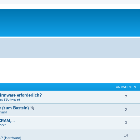
ANTWORTEN
Firmware erforderlich?
7
es (Software)
e (zum Basteln)
2
markt
CRAM,...
3
arkt
14
P (Hardware)