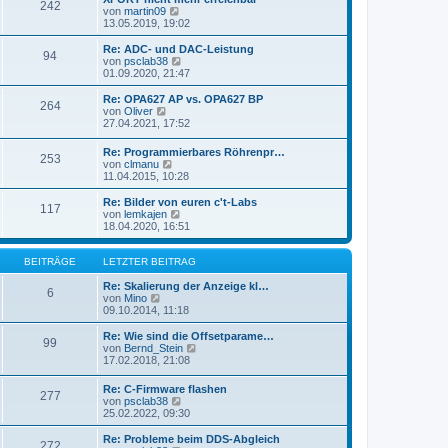
r
242
B
s
N
von
martin09
a
e
t
e
13.05.2019, 19:02
g
i
e
u
t
r
e
Re: ADC- und DAC-Leistung
r
94
B
s
N
von
psclab38
a
e
t
e
01.09.2020, 21:47
g
i
e
u
t
r
e
Re: OPA627 AP vs. OPA627 BP
r
264
B
s
N
von
Oliver
a
e
t
e
27.04.2021, 17:52
g
i
e
u
t
r
e
Re: Programmierbares Röhrenpr…
r
B
253
s
N
von
clmanu
a
e
t
e
11.04.2015, 10:28
g
i
e
u
t
r
e
Re: Bilder von euren c't-Labs
r
B
117
s
N
von
lemkajen
a
e
t
e
18.04.2020, 16:51
g
i
e
u
t
r
e
r
B
s
BEITRÄGE
LETZTER BEITRAG
a
e
t
g
i
e
Re: Skalierung der Anzeige kl…
6
t
N
r
von
Mino
r
e
B
09.10.2014, 11:18
a
u
e
g
e
i
Re: Wie sind die Offsetparame…
99
s
t
N
von
Bernd_Stein
t
r
e
17.02.2018, 21:08
e
a
u
r
g
e
Re: C-Firmware flashen
B
277
s
N
von
psclab38
e
t
e
25.02.2022, 09:30
i
e
u
t
r
e
Re: Probleme beim DDS-Abgleich
r
B
272