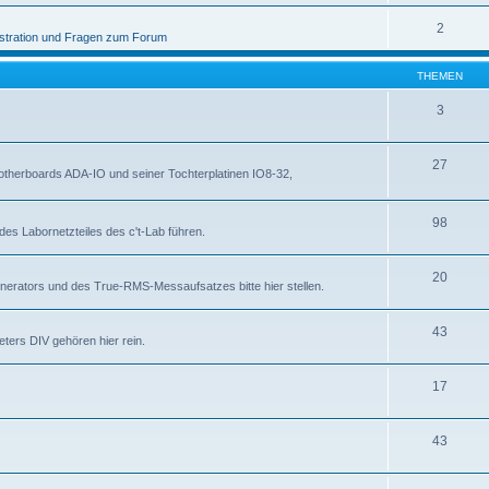
2
stration und Fragen zum Forum
THEMEN
3
27
otherboards ADA-IO und seiner Tochterplatinen IO8-32,
98
des Labornetzteiles des c't-Lab führen.
20
nerators und des True-RMS-Messaufsatzes bitte hier stellen.
43
ters DIV gehören hier rein.
17
43