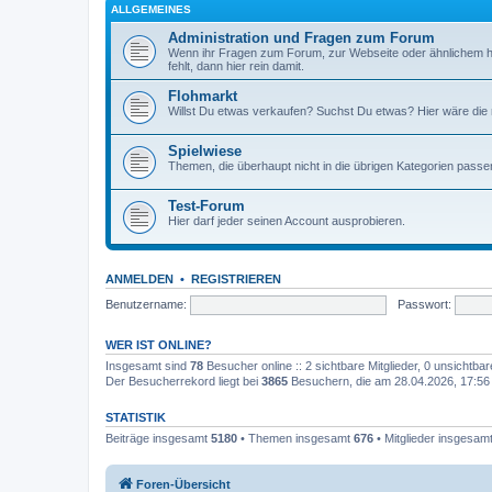
ALLGEMEINES
Administration und Fragen zum Forum
Wenn ihr Fragen zum Forum, zur Webseite oder ähnlichem h
fehlt, dann hier rein damit.
Flohmarkt
Willst Du etwas verkaufen? Suchst Du etwas? Hier wäre die ri
Spielwiese
Themen, die überhaupt nicht in die übrigen Kategorien passen
Test-Forum
Hier darf jeder seinen Account ausprobieren.
ANMELDEN
•
REGISTRIEREN
Benutzername:
Passwort:
WER IST ONLINE?
Insgesamt sind
78
Besucher online :: 2 sichtbare Mitglieder, 0 unsichtba
Der Besucherrekord liegt bei
3865
Besuchern, die am 28.04.2026, 17:56 g
STATISTIK
Beiträge insgesamt
5180
• Themen insgesamt
676
• Mitglieder insgesam
Foren-Übersicht