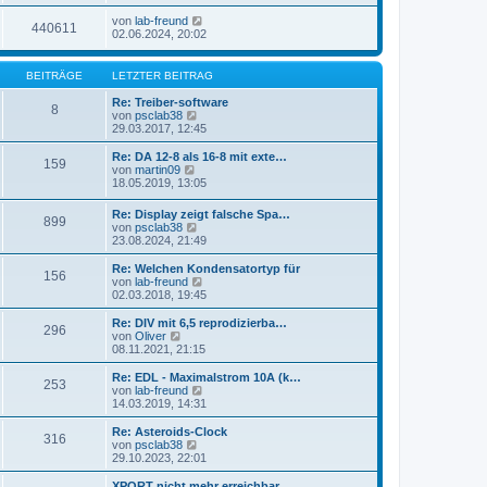
von
lab-freund
440611
02.06.2024, 20:02
BEITRÄGE
LETZTER BEITRAG
Re: Treiber-software
8
N
von
psclab38
e
29.03.2017, 12:45
u
e
Re: DA 12-8 als 16-8 mit exte…
159
s
N
von
martin09
t
e
18.05.2019, 13:05
e
u
r
e
Re: Display zeigt falsche Spa…
B
899
s
N
von
psclab38
e
t
e
23.08.2024, 21:49
i
e
u
t
r
e
Re: Welchen Kondensatortyp für
r
B
156
s
N
von
lab-freund
a
e
t
e
02.03.2018, 19:45
g
i
e
u
t
r
e
Re: DIV mit 6,5 reprodizierba…
r
296
B
s
N
von
Oliver
a
e
t
e
08.11.2021, 21:15
g
i
e
u
t
r
e
Re: EDL - Maximalstrom 10A (k…
r
253
B
s
N
von
lab-freund
a
e
t
e
14.03.2019, 14:31
g
i
e
u
t
r
e
Re: Asteroids-Clock
r
316
B
s
N
von
psclab38
a
e
t
e
29.10.2023, 22:01
g
i
e
u
t
r
e
XPORT nicht mehr erreichbar