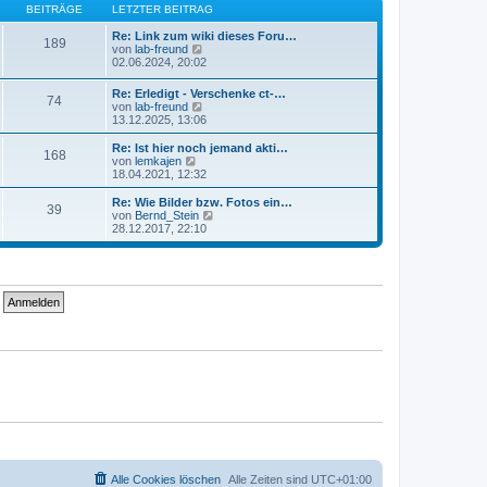
B
s
BEITRÄGE
LETZTER BEITRAG
a
e
t
g
i
e
Re: Link zum wiki dieses Foru…
189
t
r
N
von
lab-freund
r
B
e
02.06.2024, 20:02
a
e
u
g
i
e
Re: Erledigt - Verschenke ct-…
74
t
s
N
von
lab-freund
r
t
e
13.12.2025, 13:06
a
e
u
g
r
e
Re: Ist hier noch jemand akti…
B
168
s
N
von
lemkajen
e
t
e
18.04.2021, 12:32
i
e
u
t
r
e
Re: Wie Bilder bzw. Fotos ein…
r
39
B
s
N
von
Bernd_Stein
a
e
t
e
28.12.2017, 22:10
g
i
e
u
t
r
e
r
B
s
a
e
t
g
i
e
t
r
r
B
a
e
g
i
t
r
a
g
Alle Cookies löschen
Alle Zeiten sind
UTC+01:00