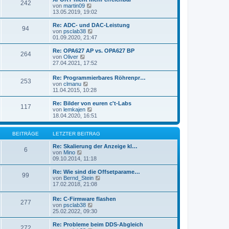
r
242
B
s
N
von
martin09
a
e
t
e
13.05.2019, 19:02
g
i
e
u
t
r
e
Re: ADC- und DAC-Leistung
r
94
B
s
N
von
psclab38
a
e
t
e
01.09.2020, 21:47
g
i
e
u
t
r
e
Re: OPA627 AP vs. OPA627 BP
r
264
B
s
N
von
Oliver
a
e
t
e
27.04.2021, 17:52
g
i
e
u
t
r
e
Re: Programmierbares Röhrenpr…
r
B
253
s
N
von
clmanu
a
e
t
e
11.04.2015, 10:28
g
i
e
u
t
r
e
Re: Bilder von euren c't-Labs
r
B
117
s
N
von
lemkajen
a
e
t
e
18.04.2020, 16:51
g
i
e
u
t
r
e
r
B
s
BEITRÄGE
LETZTER BEITRAG
a
e
t
g
i
e
Re: Skalierung der Anzeige kl…
6
t
N
r
von
Mino
r
e
B
09.10.2014, 11:18
a
u
e
g
e
i
Re: Wie sind die Offsetparame…
99
s
t
N
von
Bernd_Stein
t
r
e
17.02.2018, 21:08
e
a
u
r
g
e
Re: C-Firmware flashen
B
277
s
N
von
psclab38
e
t
e
25.02.2022, 09:30
i
e
u
t
r
e
Re: Probleme beim DDS-Abgleich
r
B
272