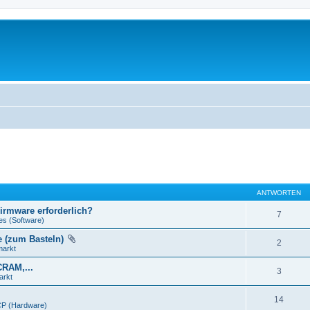
ANTWORTEN
Firmware erforderlich?
7
es (Software)
e (zum Basteln)
2
markt
CRAM,...
3
arkt
14
P (Hardware)