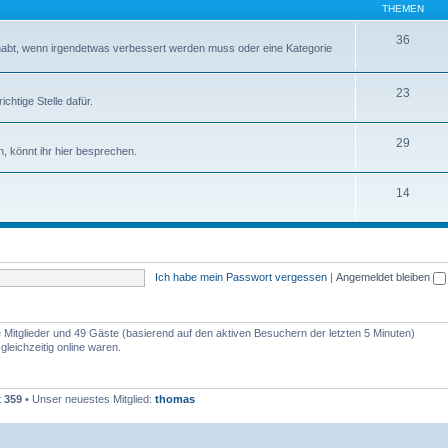
THEMEN
36
abt, wenn irgendetwas verbessert werden muss oder eine Kategorie
23
chtige Stelle dafür.
29
, könnt ihr hier besprechen.
14
Ich habe mein Passwort vergessen
|
Angemeldet bleiben
re Mitglieder und 49 Gäste (basierend auf den aktiven Besuchern der letzten 5 Minuten)
leichzeitig online waren.
t
359
• Unser neuestes Mitglied:
thomas