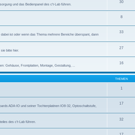
30
rsorgung und das Bedienpanel des c't-Lab führen.
8
33
abei ist oder wenn das Thema mehrere Bereiche überspant, dann
27
ie bitte hier.
16
en: Gehäuse, Frontplatten, Montage, Gestaltung, ...
THEMEN
1
17
rds ADA-IO und seiner Tochterplatinen IO8-32, Optoschaltstufe,
32
eiles des c't-Lab führen.
17