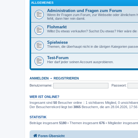
ALLGEMEINES
Administration und Fragen zum Forum
Wenn ihr Fragen zum Forum, zur Webseite oder ähnlichem h
fehlt, dann hier rein damit.
Flohmarkt
Willst Du etwas verkaufen? Suchst Du etwas? Hier wäre die ri
Spielwiese
Themen, die überhaupt nicht in die übrigen Kategorien passen
Test-Forum
Hier darf jeder seinen Account ausprobieren.
ANMELDEN
•
REGISTRIEREN
Benutzername:
Passwort:
WER IST ONLINE?
Insgesamt sind
50
Besucher online :: 1 sichtbares Mitglied, 0 unsichtba
Der Besucherrekord liegt bei
3865
Besuchern, die am 28.04.2026, 17:56 g
STATISTIK
Beiträge insgesamt
5180
• Themen insgesamt
676
• Mitglieder insgesam
Foren-Übersicht