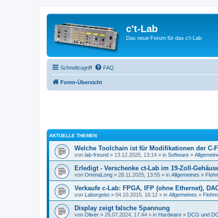
c't-Lab
Das neue Forum für das c't-Lab
Schnellzugriff
FAQ
Foren-Übersicht
AKTUELLE THEMEN
Welche Toolchain ist für Modifikationen der C-
von
lab-freund
» 13.12.2025, 13:14 » in
Software
»
Allgemein
Erledigt - Verschenke ct-Lab im 19-Zoll-Gehäus
von
OmmaLong
» 28.11.2025, 13:55 » in
Allgemeines
»
Floh
Verkaufe c-Lab: FPGA, IFP (ohne Ethernet), DA
von
Laborgeist
» 04.10.2015, 16:12 » in
Allgemeines
»
Flohm
Display zeigt falsche Spannung
von
Oliver
» 26.07.2024, 17:44 » in
Hardware
»
DCG und DC