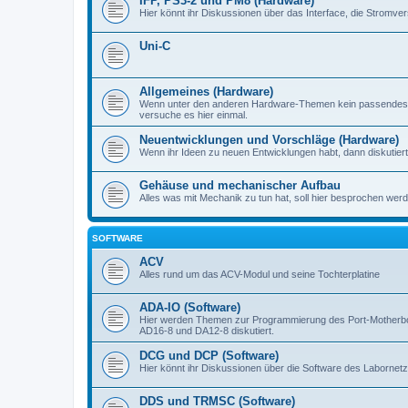
IFP, PS3-2 und PM8 (Hardware)
Hier könnt ihr Diskussionen über das Interface, die Stromve
Uni-C
Allgemeines (Hardware)
Wenn unter den anderen Hardware-Themen kein passendes d
versuche es hier einmal.
Neuentwicklungen und Vorschläge (Hardware)
Wenn ihr Ideen zu neuen Entwicklungen habt, dann diskutiert s
Gehäuse und mechanischer Aufbau
Alles was mit Mechanik zu tun hat, soll hier besprochen werd
SOFTWARE
ACV
Alles rund um das ACV-Modul und seine Tochterplatine
ADA-IO (Software)
Hier werden Themen zur Programmierung des Port-Motherboa
AD16-8 und DA12-8 diskutiert.
DCG und DCP (Software)
Hier könnt ihr Diskussionen über die Software des Labornetzt
DDS und TRMSC (Software)