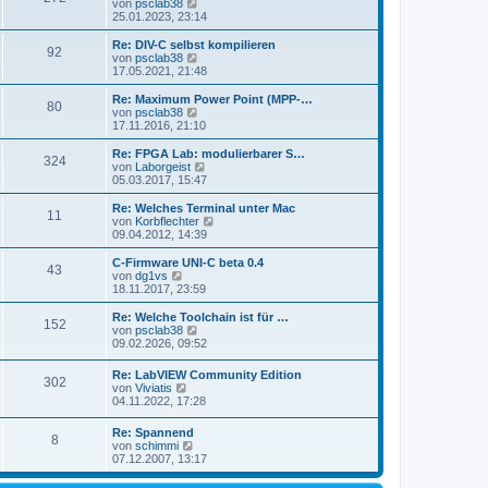
s
N
von
psclab38
a
e
t
e
25.01.2023, 23:14
g
i
e
u
t
r
e
Re: DIV-C selbst kompilieren
r
92
B
s
N
von
psclab38
a
e
t
e
17.05.2021, 21:48
g
i
e
u
t
r
e
Re: Maximum Power Point (MPP-…
r
80
B
s
N
von
psclab38
a
e
t
e
17.11.2016, 21:10
g
i
e
u
t
r
e
Re: FPGA Lab: modulierbarer S…
r
324
B
s
N
von
Laborgeist
a
e
t
e
05.03.2017, 15:47
g
i
e
u
t
r
e
Re: Welches Terminal unter Mac
r
11
B
s
N
von
Korbflechter
a
e
t
e
09.04.2012, 14:39
g
i
e
u
t
r
e
C-Firmware UNI-C beta 0.4
r
43
B
s
N
von
dg1vs
a
e
t
e
18.11.2017, 23:59
g
i
e
u
t
r
e
Re: Welche Toolchain ist für …
r
152
B
s
N
von
psclab38
a
e
t
e
09.02.2026, 09:52
g
i
e
u
t
r
e
Re: LabVIEW Community Edition
r
B
302
s
N
von
Viviatis
a
e
t
e
04.11.2022, 17:28
g
i
e
u
t
r
e
r
Re: Spannend
B
8
s
a
N
von
schimmi
e
t
g
e
07.12.2007, 13:17
i
e
u
t
r
e
r