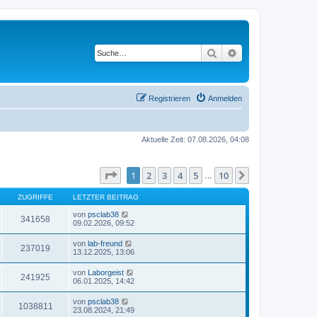
Suche
Erweiterte Suche
Registrieren
Anmelden
Aktuelle Zeit: 07.08.2026, 04:08
Seite
1
von
10
1
2
3
4
5
10
Nächste
…
ZUGRIFFE
LETZTER BEITRAG
von
psclab38
341658
09.02.2026, 09:52
von
lab-freund
237019
13.12.2025, 13:06
von
Laborgeist
241925
06.01.2025, 14:42
von
psclab38
1038811
23.08.2024, 21:49