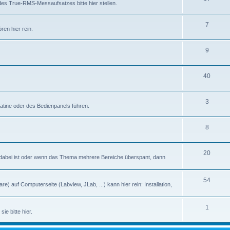
des True-RMS-Messaufsatzes bitte hier stellen.
7
en hier rein.
9
40
3
latine oder des Bedienpanels führen.
8
20
abei ist oder wenn das Thema mehrere Bereiche überspant, dann
54
) auf Computerseite (Labview, JLab, ...) kann hier rein: Installation,
1
ie bitte hier.