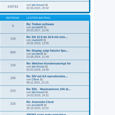
von
lab-freund
439783
02.06.2024, 20:02
BEITRÄGE
LETZTER BEITRAG
Re: Treiber-software
8
N
von
psclab38
e
29.03.2017, 12:45
u
e
Re: DA 12-8 als 16-8 mit exte…
159
s
N
von
martin09
t
e
18.05.2019, 13:05
e
u
r
e
Re: Display zeigt falsche Spa…
B
899
s
N
von
psclab38
e
t
e
23.08.2024, 21:49
i
e
u
t
r
e
Re: Welchen Kondensatortyp für
r
B
156
s
N
von
lab-freund
a
e
t
e
02.03.2018, 19:45
g
i
e
u
t
r
e
Re: DIV mit 6,5 reprodizierba…
r
296
B
s
N
von
Oliver
a
e
t
e
08.11.2021, 21:15
g
i
e
u
t
r
e
Re: EDL - Maximalstrom 10A (k…
r
253
B
s
N
von
lab-freund
a
e
t
e
14.03.2019, 14:31
g
i
e
u
t
r
e
Re: Asteroids-Clock
r
316
B
s
N
von
psclab38
a
e
t
e
29.10.2023, 22:01
g
i
e
u
t
r
e
XPORT nicht mehr erreichbar