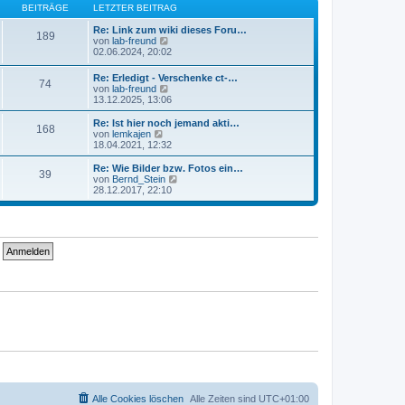
B
s
BEITRÄGE
LETZTER BEITRAG
a
e
t
g
i
e
Re: Link zum wiki dieses Foru…
189
t
r
N
von
lab-freund
r
B
e
02.06.2024, 20:02
a
e
u
g
i
e
Re: Erledigt - Verschenke ct-…
74
t
s
N
von
lab-freund
r
t
e
13.12.2025, 13:06
a
e
u
g
r
e
Re: Ist hier noch jemand akti…
B
168
s
N
von
lemkajen
e
t
e
18.04.2021, 12:32
i
e
u
t
r
e
Re: Wie Bilder bzw. Fotos ein…
r
39
B
s
N
von
Bernd_Stein
a
e
t
e
28.12.2017, 22:10
g
i
e
u
t
r
e
r
B
s
a
e
t
g
i
e
t
r
r
B
a
e
g
i
t
r
a
g
Alle Cookies löschen
Alle Zeiten sind
UTC+01:00