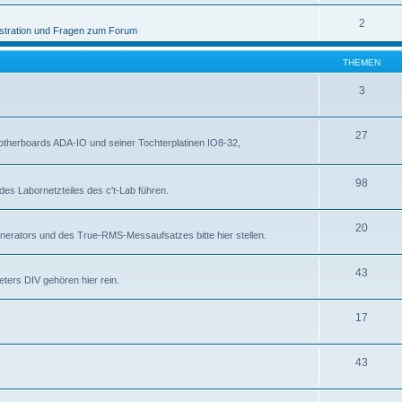
2
stration und Fragen zum Forum
THEMEN
3
27
otherboards ADA-IO und seiner Tochterplatinen IO8-32,
98
des Labornetzteiles des c't-Lab führen.
20
nerators und des True-RMS-Messaufsatzes bitte hier stellen.
43
ters DIV gehören hier rein.
17
43