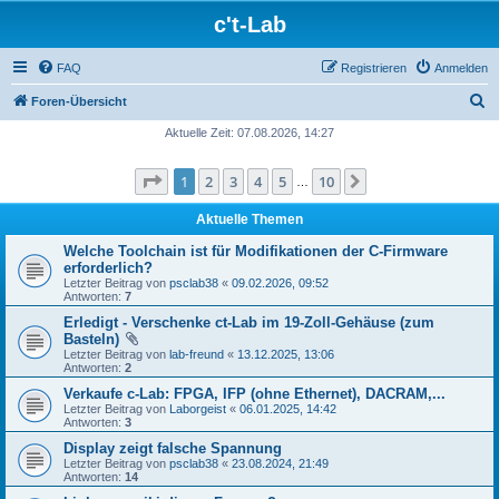
c't-Lab
FAQ
Registrieren
Anmelden
S
Foren-Übersicht
u
Aktuelle Zeit: 07.08.2026, 14:27
c
Seite
1
von
10
1
2
3
4
5
10
Nächste
h
…
e
Aktuelle Themen
Welche Toolchain ist für Modifikationen der C-Firmware
erforderlich?
Letzter Beitrag von
psclab38
«
09.02.2026, 09:52
Antworten:
7
Erledigt - Verschenke ct-Lab im 19-Zoll-Gehäuse (zum
Basteln)
Letzter Beitrag von
lab-freund
«
13.12.2025, 13:06
Antworten:
2
Verkaufe c-Lab: FPGA, IFP (ohne Ethernet), DACRAM,...
Letzter Beitrag von
Laborgeist
«
06.01.2025, 14:42
Antworten:
3
Display zeigt falsche Spannung
Letzter Beitrag von
psclab38
«
23.08.2024, 21:49
Antworten:
14