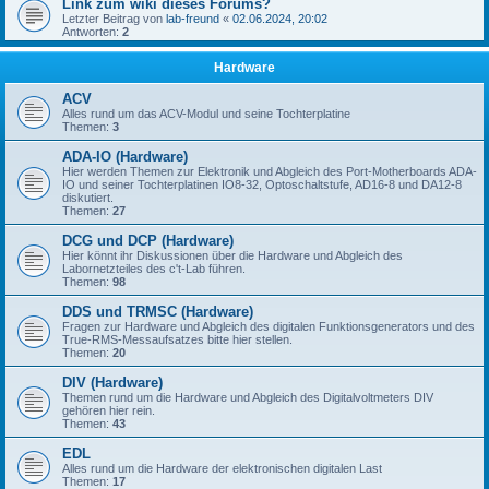
Link zum wiki dieses Forums?
Letzter Beitrag von
lab-freund
«
02.06.2024, 20:02
Antworten:
2
Hardware
ACV
Alles rund um das ACV-Modul und seine Tochterplatine
Themen:
3
ADA-IO (Hardware)
Hier werden Themen zur Elektronik und Abgleich des Port-Motherboards ADA-
IO und seiner Tochterplatinen IO8-32, Optoschaltstufe, AD16-8 und DA12-8
diskutiert.
Themen:
27
DCG und DCP (Hardware)
Hier könnt ihr Diskussionen über die Hardware und Abgleich des
Labornetzteiles des c't-Lab führen.
Themen:
98
DDS und TRMSC (Hardware)
Fragen zur Hardware und Abgleich des digitalen Funktionsgenerators und des
True-RMS-Messaufsatzes bitte hier stellen.
Themen:
20
DIV (Hardware)
Themen rund um die Hardware und Abgleich des Digitalvoltmeters DIV
gehören hier rein.
Themen:
43
EDL
Alles rund um die Hardware der elektronischen digitalen Last
Themen:
17