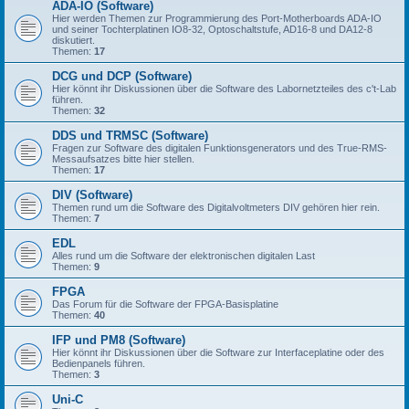
ADA-IO (Software)
Hier werden Themen zur Programmierung des Port-Motherboards ADA-IO
und seiner Tochterplatinen IO8-32, Optoschaltstufe, AD16-8 und DA12-8
diskutiert.
Themen:
17
DCG und DCP (Software)
Hier könnt ihr Diskussionen über die Software des Labornetzteiles des c't-Lab
führen.
Themen:
32
DDS und TRMSC (Software)
Fragen zur Software des digitalen Funktionsgenerators und des True-RMS-
Messaufsatzes bitte hier stellen.
Themen:
17
DIV (Software)
Themen rund um die Software des Digitalvoltmeters DIV gehören hier rein.
Themen:
7
EDL
Alles rund um die Software der elektronischen digitalen Last
Themen:
9
FPGA
Das Forum für die Software der FPGA-Basisplatine
Themen:
40
IFP und PM8 (Software)
Hier könnt ihr Diskussionen über die Software zur Interfaceplatine oder des
Bedienpanels führen.
Themen:
3
Uni-C