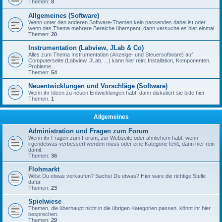
Themen:
8
Allgemeines (Software)
Wenn unter den anderen Software-Themen kein passendes dabei ist oder
wenn das Thema mehrere Bereiche überspant, dann versuche es hier einmal.
Themen:
20
Instrumentation (Labview, JLab & Co)
Alles zum Thema Instrumentation (Anzeige- und Steuersoftware) auf
Computerseite (Labview, JLab, ...) kann hier rein: Installation, Komponenten,
Probleme...
Themen:
54
Neuentwicklungen und Vorschläge (Software)
Wenn ihr Ideen zu neuen Entwicklungen habt, dann diskutiert sie bitte hier.
Themen:
1
Allgemeines
Administration und Fragen zum Forum
Wenn ihr Fragen zum Forum, zur Webseite oder ähnlichem habt, wenn
irgendetwas verbessert werden muss oder eine Kategorie fehlt, dann hier rein
damit.
Themen:
36
Flohmarkt
Willst Du etwas verkaufen? Suchst Du etwas? Hier wäre die richtige Stelle
dafür.
Themen:
23
Spielwiese
Themen, die überhaupt nicht in die übrigen Kategorien passen, könnt ihr hier
besprechen.
Themen:
29