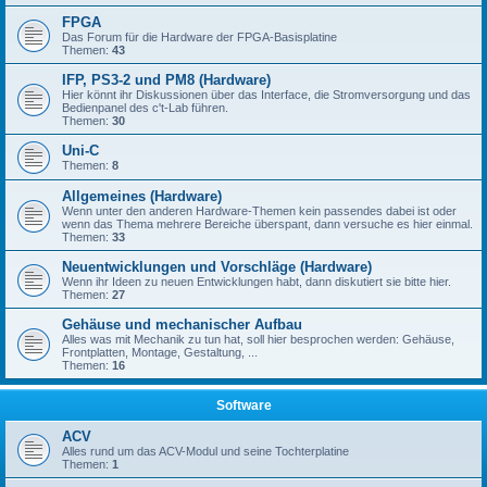
FPGA
Das Forum für die Hardware der FPGA-Basisplatine
Themen:
43
IFP, PS3-2 und PM8 (Hardware)
Hier könnt ihr Diskussionen über das Interface, die Stromversorgung und das
Bedienpanel des c't-Lab führen.
Themen:
30
Uni-C
Themen:
8
Allgemeines (Hardware)
Wenn unter den anderen Hardware-Themen kein passendes dabei ist oder
wenn das Thema mehrere Bereiche überspant, dann versuche es hier einmal.
Themen:
33
Neuentwicklungen und Vorschläge (Hardware)
Wenn ihr Ideen zu neuen Entwicklungen habt, dann diskutiert sie bitte hier.
Themen:
27
Gehäuse und mechanischer Aufbau
Alles was mit Mechanik zu tun hat, soll hier besprochen werden: Gehäuse,
Frontplatten, Montage, Gestaltung, ...
Themen:
16
Software
ACV
Alles rund um das ACV-Modul und seine Tochterplatine
Themen:
1