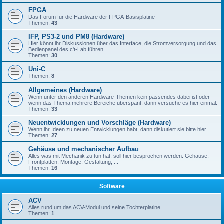
FPGA
Das Forum für die Hardware der FPGA-Basisplatine
Themen:
43
IFP, PS3-2 und PM8 (Hardware)
Hier könnt ihr Diskussionen über das Interface, die Stromversorgung und das
Bedienpanel des c't-Lab führen.
Themen:
30
Uni-C
Themen:
8
Allgemeines (Hardware)
Wenn unter den anderen Hardware-Themen kein passendes dabei ist oder
wenn das Thema mehrere Bereiche überspant, dann versuche es hier einmal.
Themen:
33
Neuentwicklungen und Vorschläge (Hardware)
Wenn ihr Ideen zu neuen Entwicklungen habt, dann diskutiert sie bitte hier.
Themen:
27
Gehäuse und mechanischer Aufbau
Alles was mit Mechanik zu tun hat, soll hier besprochen werden: Gehäuse,
Frontplatten, Montage, Gestaltung, ...
Themen:
16
Software
ACV
Alles rund um das ACV-Modul und seine Tochterplatine
Themen:
1