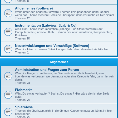
Themen:
8
Allgemeines (Software)
Wenn unter den anderen Software-Themen kein passendes dabei ist oder
wenn das Thema mehrere Bereiche überspant, dann versuche es hier einmal.
Themen:
20
Instrumentation (Labview, JLab & Co)
Alles zum Thema Instrumentation (Anzeige- und Steuersoftware) auf
Computerseite (Labview, JLab, ...) kann hier rein: Installation, Komponenten,
Probleme...
Themen:
54
Neuentwicklungen und Vorschläge (Software)
Wenn ihr Ideen zu neuen Entwicklungen habt, dann diskutiert sie bitte hier.
Themen:
1
Allgemeines
Administration und Fragen zum Forum
Wenn ihr Fragen zum Forum, zur Webseite oder ähnlichem habt, wenn
irgendetwas verbessert werden muss oder eine Kategorie fehlt, dann hier rein
damit.
Themen:
36
Flohmarkt
Willst Du etwas verkaufen? Suchst Du etwas? Hier wäre die richtige Stelle
dafür.
Themen:
23
Spielwiese
Themen, die überhaupt nicht in die übrigen Kategorien passen, könnt ihr hier
besprechen.
Themen:
29