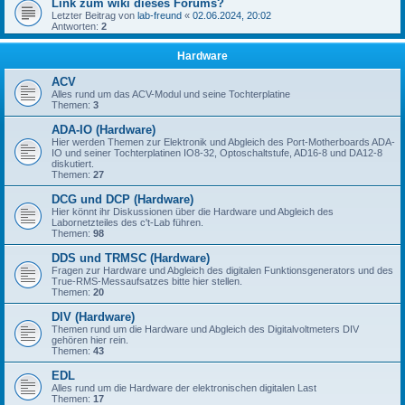
Link zum wiki dieses Forums?
Letzter Beitrag von
lab-freund
«
02.06.2024, 20:02
Antworten:
2
Hardware
ACV
Alles rund um das ACV-Modul und seine Tochterplatine
Themen:
3
ADA-IO (Hardware)
Hier werden Themen zur Elektronik und Abgleich des Port-Motherboards ADA-
IO und seiner Tochterplatinen IO8-32, Optoschaltstufe, AD16-8 und DA12-8
diskutiert.
Themen:
27
DCG und DCP (Hardware)
Hier könnt ihr Diskussionen über die Hardware und Abgleich des
Labornetzteiles des c't-Lab führen.
Themen:
98
DDS und TRMSC (Hardware)
Fragen zur Hardware und Abgleich des digitalen Funktionsgenerators und des
True-RMS-Messaufsatzes bitte hier stellen.
Themen:
20
DIV (Hardware)
Themen rund um die Hardware und Abgleich des Digitalvoltmeters DIV
gehören hier rein.
Themen:
43
EDL
Alles rund um die Hardware der elektronischen digitalen Last
Themen:
17