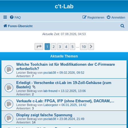
c't-Lab
FAQ
Registrieren
Anmelden
S
Foren-Übersicht
u
Aktuelle Zeit: 07.08.2026, 04:53
c
Seite
1
von
10
1
2
3
4
5
10
Nächste
h
…
e
Aktuelle Themen
Welche Toolchain ist für Modifikationen der C-Firmware
erforderlich?
Letzter Beitrag von
psclab38
«
09.02.2026, 09:52
Antworten:
7
Erledigt - Verschenke ct-Lab im 19-Zoll-Gehäuse (zum
Basteln)
Letzter Beitrag von
lab-freund
«
13.12.2025, 13:06
Antworten:
2
Verkaufe c-Lab: FPGA, IFP (ohne Ethernet), DACRAM,...
Letzter Beitrag von
Laborgeist
«
06.01.2025, 14:42
Antworten:
3
Display zeigt falsche Spannung
Letzter Beitrag von
psclab38
«
23.08.2024, 21:49
Antworten:
14