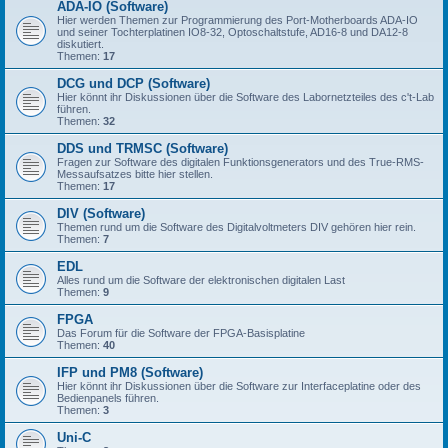
ADA-IO (Software)
Hier werden Themen zur Programmierung des Port-Motherboards ADA-IO
und seiner Tochterplatinen IO8-32, Optoschaltstufe, AD16-8 und DA12-8
diskutiert.
Themen:
17
DCG und DCP (Software)
Hier könnt ihr Diskussionen über die Software des Labornetzteiles des c't-Lab
führen.
Themen:
32
DDS und TRMSC (Software)
Fragen zur Software des digitalen Funktionsgenerators und des True-RMS-
Messaufsatzes bitte hier stellen.
Themen:
17
DIV (Software)
Themen rund um die Software des Digitalvoltmeters DIV gehören hier rein.
Themen:
7
EDL
Alles rund um die Software der elektronischen digitalen Last
Themen:
9
FPGA
Das Forum für die Software der FPGA-Basisplatine
Themen:
40
IFP und PM8 (Software)
Hier könnt ihr Diskussionen über die Software zur Interfaceplatine oder des
Bedienpanels führen.
Themen:
3
Uni-C