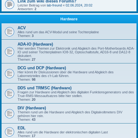
Link zum wiki dieses Forums?
Letzter Beitrag von
lab-freund
«
02.06.2024, 20:02
Antworten:
2
Hardware
ACV
Alles rund um das ACV-Modul und seine Tochterplatine
Themen:
3
ADA-IO (Hardware)
Hier werden Themen zur Elektronik und Abgleich des Port-Motherboards ADA-
IO und seiner Tochterplatinen IO8-32, Optoschaltstufe, AD16-8 und DA12-8
diskutiert.
Themen:
27
DCG und DCP (Hardware)
Hier könnt ihr Diskussionen über die Hardware und Abgleich des
Labornetzteiles des c't-Lab führen.
Themen:
98
DDS und TRMSC (Hardware)
Fragen zur Hardware und Abgleich des digitalen Funktionsgenerators und des
True-RMS-Messaufsatzes bitte hier stellen.
Themen:
20
DIV (Hardware)
Themen rund um die Hardware und Abgleich des Digitalvoltmeters DIV
gehören hier rein.
Themen:
43
EDL
Alles rund um die Hardware der elektronischen digitalen Last
Themen:
17