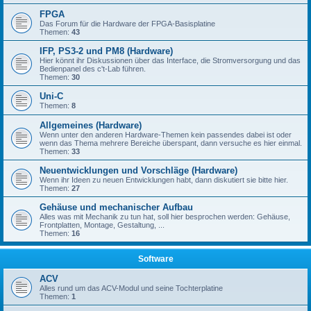
FPGA
Das Forum für die Hardware der FPGA-Basisplatine
Themen:
43
IFP, PS3-2 und PM8 (Hardware)
Hier könnt ihr Diskussionen über das Interface, die Stromversorgung und das
Bedienpanel des c't-Lab führen.
Themen:
30
Uni-C
Themen:
8
Allgemeines (Hardware)
Wenn unter den anderen Hardware-Themen kein passendes dabei ist oder
wenn das Thema mehrere Bereiche überspant, dann versuche es hier einmal.
Themen:
33
Neuentwicklungen und Vorschläge (Hardware)
Wenn ihr Ideen zu neuen Entwicklungen habt, dann diskutiert sie bitte hier.
Themen:
27
Gehäuse und mechanischer Aufbau
Alles was mit Mechanik zu tun hat, soll hier besprochen werden: Gehäuse,
Frontplatten, Montage, Gestaltung, ...
Themen:
16
Software
ACV
Alles rund um das ACV-Modul und seine Tochterplatine
Themen:
1