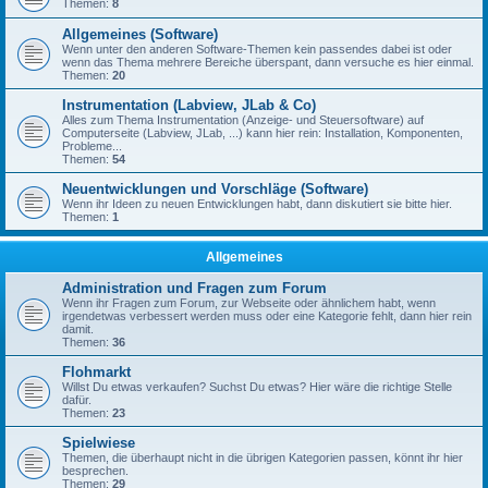
Themen:
8
Allgemeines (Software)
Wenn unter den anderen Software-Themen kein passendes dabei ist oder
wenn das Thema mehrere Bereiche überspant, dann versuche es hier einmal.
Themen:
20
Instrumentation (Labview, JLab & Co)
Alles zum Thema Instrumentation (Anzeige- und Steuersoftware) auf
Computerseite (Labview, JLab, ...) kann hier rein: Installation, Komponenten,
Probleme...
Themen:
54
Neuentwicklungen und Vorschläge (Software)
Wenn ihr Ideen zu neuen Entwicklungen habt, dann diskutiert sie bitte hier.
Themen:
1
Allgemeines
Administration und Fragen zum Forum
Wenn ihr Fragen zum Forum, zur Webseite oder ähnlichem habt, wenn
irgendetwas verbessert werden muss oder eine Kategorie fehlt, dann hier rein
damit.
Themen:
36
Flohmarkt
Willst Du etwas verkaufen? Suchst Du etwas? Hier wäre die richtige Stelle
dafür.
Themen:
23
Spielwiese
Themen, die überhaupt nicht in die übrigen Kategorien passen, könnt ihr hier
besprechen.
Themen:
29