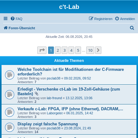
c't-Lab
FAQ
Registrieren
Anmelden
S
Foren-Übersicht
u
Aktuelle Zeit: 06.08.2026, 20:45
c
Seite
1
von
10
1
2
3
4
5
10
Nächste
h
…
e
Aktuelle Themen
Welche Toolchain ist für Modifikationen der C-Firmware
erforderlich?
Letzter Beitrag von
psclab38
«
09.02.2026, 09:52
Antworten:
7
Erledigt - Verschenke ct-Lab im 19-Zoll-Gehäuse (zum
Basteln)
Letzter Beitrag von
lab-freund
«
13.12.2025, 13:06
Antworten:
2
Verkaufe c-Lab: FPGA, IFP (ohne Ethernet), DACRAM,...
Letzter Beitrag von
Laborgeist
«
06.01.2025, 14:42
Antworten:
3
Display zeigt falsche Spannung
Letzter Beitrag von
psclab38
«
23.08.2024, 21:49
Antworten:
14