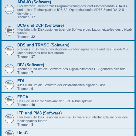
ADA-IO (Software)
Hier werden Themen zur Programmierung des Port-Motherboards ADA-IO
und seiner Tochterplatinen IO8-32, Optoschaltstufe, AD16-8 und DA12-8
diskutiert.
Themen:
17
DCG und DCP (Software)
Hier könnt ihr Diskussionen über die Software des Labornetzteiles des c't-Lab
führen.
Themen:
32
DDS und TRMSC (Software)
Fragen zur Software des digitalen Funktionsgenerators und des True-RMS-
Messaufsatzes bitte hier stellen.
Themen:
17
DIV (Software)
Themen rund um die Software des Digitalvoltmeters DIV gehören hier rein.
Themen:
7
EDL
Alles rund um die Software der elektronischen digitalen Last
Themen:
9
FPGA
Das Forum für die Software der FPGA-Basisplatine
Themen:
40
IFP und PM8 (Software)
Hier könnt ihr Diskussionen über die Software zur Interfaceplatine oder des
Bedienpanels führen.
Themen:
3
Uni-C