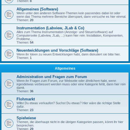
Themen:
8
Allgemeines (Software)
Wenn unter den anderen Software-Themen kein passendes dabei ist oder
wenn das Thema mehrere Bereiche überspant, dann versuche es hier einmal.
Themen:
20
Instrumentation (Labview, JLab & Co)
Alles zum Thema Instrumentation (Anzeige- und Steuersoftware) auf
Computerseite (Labview, JLab, ...) kann hier rein: Installation, Komponenten,
Probleme...
Themen:
54
Neuentwicklungen und Vorschläge (Software)
Wenn ihr Ideen zu neuen Entwicklungen habt, dann diskutiert sie bitte hier.
Themen:
1
Allgemeines
Administration und Fragen zum Forum
Wenn ihr Fragen zum Forum, zur Webseite oder ähnlichem habt, wenn
irgendetwas verbessert werden muss oder eine Kategorie fehlt, dann hier rein
damit.
Themen:
36
Flohmarkt
Willst Du etwas verkaufen? Suchst Du etwas? Hier wäre die richtige Stelle
dafür.
Themen:
23
Spielwiese
Themen, die überhaupt nicht in die übrigen Kategorien passen, könnt ihr hier
besprechen.
Themen:
29