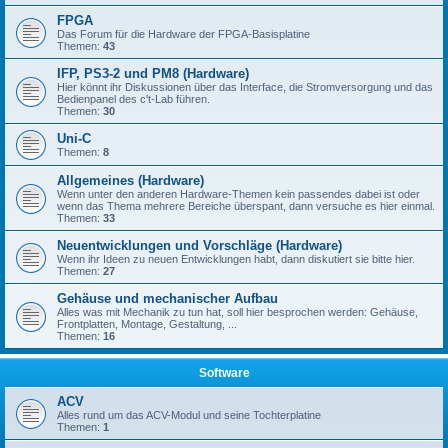
FPGA
Das Forum für die Hardware der FPGA-Basisplatine
Themen:
43
IFP, PS3-2 und PM8 (Hardware)
Hier könnt ihr Diskussionen über das Interface, die Stromversorgung und das
Bedienpanel des c't-Lab führen.
Themen:
30
Uni-C
Themen:
8
Allgemeines (Hardware)
Wenn unter den anderen Hardware-Themen kein passendes dabei ist oder
wenn das Thema mehrere Bereiche überspant, dann versuche es hier einmal.
Themen:
33
Neuentwicklungen und Vorschläge (Hardware)
Wenn ihr Ideen zu neuen Entwicklungen habt, dann diskutiert sie bitte hier.
Themen:
27
Gehäuse und mechanischer Aufbau
Alles was mit Mechanik zu tun hat, soll hier besprochen werden: Gehäuse,
Frontplatten, Montage, Gestaltung, ...
Themen:
16
Software
ACV
Alles rund um das ACV-Modul und seine Tochterplatine
Themen:
1