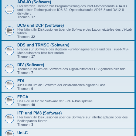
ADA-IO (Software)
Hier werden Themen zur Programmierung des Port-Motherboards ADA-IO
und seiner Tochterplatinen IO8-32, Optoschaltstufe, AD16-8 und DA12-8
diskutiert.
Themen:
17
DCG und DCP (Software)
Hier könnt ihr Diskussionen über die Software des Labornetzteiles des c't-Lab
führen.
Themen:
32
DDS und TRMSC (Software)
Fragen zur Software des digitalen Funktionsgenerators und des True-RMS-
Messaufsatzes bitte hier stellen.
Themen:
17
DIV (Software)
Themen rund um die Software des Digitalvoltmeters DIV gehören hier rein.
Themen:
7
EDL
Alles rund um die Software der elektronischen digitalen Last
Themen:
9
FPGA
Das Forum für die Software der FPGA-Basisplatine
Themen:
40
IFP und PM8 (Software)
Hier könnt ihr Diskussionen über die Software zur Interfaceplatine oder des
Bedienpanels führen.
Themen:
3
Uni-C