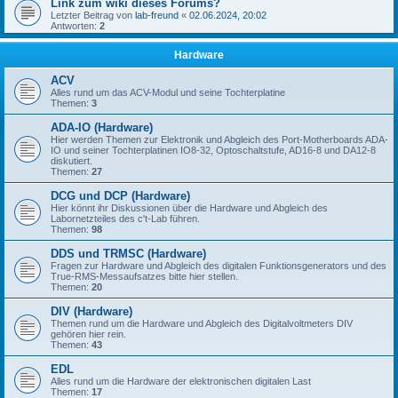
Link zum wiki dieses Forums?
Letzter Beitrag von
lab-freund
«
02.06.2024, 20:02
Antworten:
2
Hardware
ACV
Alles rund um das ACV-Modul und seine Tochterplatine
Themen:
3
ADA-IO (Hardware)
Hier werden Themen zur Elektronik und Abgleich des Port-Motherboards ADA-
IO und seiner Tochterplatinen IO8-32, Optoschaltstufe, AD16-8 und DA12-8
diskutiert.
Themen:
27
DCG und DCP (Hardware)
Hier könnt ihr Diskussionen über die Hardware und Abgleich des
Labornetzteiles des c't-Lab führen.
Themen:
98
DDS und TRMSC (Hardware)
Fragen zur Hardware und Abgleich des digitalen Funktionsgenerators und des
True-RMS-Messaufsatzes bitte hier stellen.
Themen:
20
DIV (Hardware)
Themen rund um die Hardware und Abgleich des Digitalvoltmeters DIV
gehören hier rein.
Themen:
43
EDL
Alles rund um die Hardware der elektronischen digitalen Last
Themen:
17