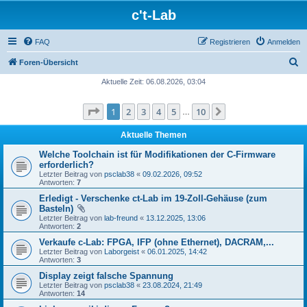
c't-Lab
FAQ
Registrieren
Anmelden
S
Foren-Übersicht
u
Aktuelle Zeit: 06.08.2026, 03:04
c
Seite
1
von
10
1
2
3
4
5
10
Nächste
h
…
e
Aktuelle Themen
Welche Toolchain ist für Modifikationen der C-Firmware
erforderlich?
Letzter Beitrag von
psclab38
«
09.02.2026, 09:52
Antworten:
7
Erledigt - Verschenke ct-Lab im 19-Zoll-Gehäuse (zum
Basteln)
Letzter Beitrag von
lab-freund
«
13.12.2025, 13:06
Antworten:
2
Verkaufe c-Lab: FPGA, IFP (ohne Ethernet), DACRAM,...
Letzter Beitrag von
Laborgeist
«
06.01.2025, 14:42
Antworten:
3
Display zeigt falsche Spannung
Letzter Beitrag von
psclab38
«
23.08.2024, 21:49
Antworten:
14