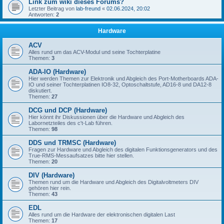
Link zum wiki dieses Forums?
Letzter Beitrag von
lab-freund
«
02.06.2024, 20:02
Antworten:
2
Hardware
ACV
Alles rund um das ACV-Modul und seine Tochterplatine
Themen:
3
ADA-IO (Hardware)
Hier werden Themen zur Elektronik und Abgleich des Port-Motherboards ADA-
IO und seiner Tochterplatinen IO8-32, Optoschaltstufe, AD16-8 und DA12-8
diskutiert.
Themen:
27
DCG und DCP (Hardware)
Hier könnt ihr Diskussionen über die Hardware und Abgleich des
Labornetzteiles des c't-Lab führen.
Themen:
98
DDS und TRMSC (Hardware)
Fragen zur Hardware und Abgleich des digitalen Funktionsgenerators und des
True-RMS-Messaufsatzes bitte hier stellen.
Themen:
20
DIV (Hardware)
Themen rund um die Hardware und Abgleich des Digitalvoltmeters DIV
gehören hier rein.
Themen:
43
EDL
Alles rund um die Hardware der elektronischen digitalen Last
Themen:
17