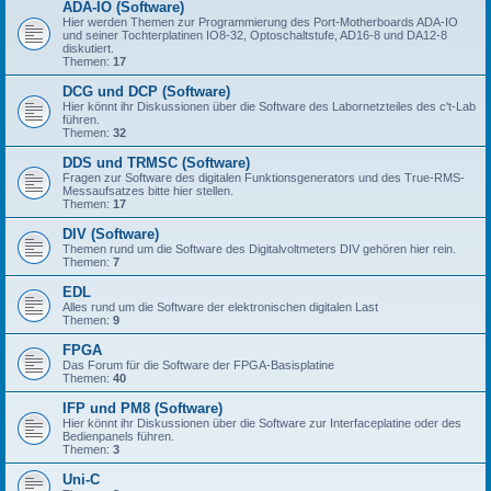
ADA-IO (Software)
Hier werden Themen zur Programmierung des Port-Motherboards ADA-IO
und seiner Tochterplatinen IO8-32, Optoschaltstufe, AD16-8 und DA12-8
diskutiert.
Themen:
17
DCG und DCP (Software)
Hier könnt ihr Diskussionen über die Software des Labornetzteiles des c't-Lab
führen.
Themen:
32
DDS und TRMSC (Software)
Fragen zur Software des digitalen Funktionsgenerators und des True-RMS-
Messaufsatzes bitte hier stellen.
Themen:
17
DIV (Software)
Themen rund um die Software des Digitalvoltmeters DIV gehören hier rein.
Themen:
7
EDL
Alles rund um die Software der elektronischen digitalen Last
Themen:
9
FPGA
Das Forum für die Software der FPGA-Basisplatine
Themen:
40
IFP und PM8 (Software)
Hier könnt ihr Diskussionen über die Software zur Interfaceplatine oder des
Bedienpanels führen.
Themen:
3
Uni-C