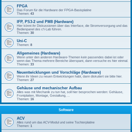
FPGA
Das Forum für die Hardware der FPGA-Basisplatine
Themen:
43
IFP, PS3-2 und PM8 (Hardware)
Hier könnt ihr Diskussionen über das Interface, die Stromversorgung und das
Bedienpanel des c't-Lab führen.
Themen:
30
Uni-C
Themen:
8
Allgemeines (Hardware)
Wenn unter den anderen Hardware-Themen kein passendes dabei ist oder
wenn das Thema mehrere Bereiche überspant, dann versuche es hier einmal.
Themen:
33
Neuentwicklungen und Vorschläge (Hardware)
Wenn ihr Ideen zu neuen Entwicklungen habt, dann diskutiert sie bitte hier.
Themen:
27
Gehäuse und mechanischer Aufbau
Alles was mit Mechanik zu tun hat, soll hier besprochen werden: Gehäuse,
Frontplatten, Montage, Gestaltung, ...
Themen:
16
Software
ACV
Alles rund um das ACV-Modul und seine Tochterplatine
Themen:
1