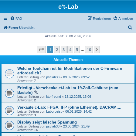
c't-Lab
FAQ
Registrieren
Anmelden
S
Foren-Übersicht
u
Aktuelle Zeit: 08.08.2026, 23:56
c
Seite
1
von
10
1
2
3
4
5
10
Nächste
h
…
e
Aktuelle Themen
Welche Toolchain ist für Modifikationen der C-Firmware
erforderlich?
Letzter Beitrag von
psclab38
«
09.02.2026, 09:52
Antworten:
7
Erledigt - Verschenke ct-Lab im 19-Zoll-Gehäuse (zum
Basteln)
Letzter Beitrag von
lab-freund
«
13.12.2025, 13:06
Antworten:
2
Verkaufe c-Lab: FPGA, IFP (ohne Ethernet), DACRAM,...
Letzter Beitrag von
Laborgeist
«
06.01.2025, 14:42
Antworten:
3
Display zeigt falsche Spannung
Letzter Beitrag von
psclab38
«
23.08.2024, 21:49
Antworten:
14