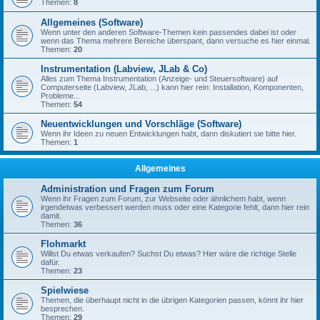
Themen:
8
Allgemeines (Software)
Wenn unter den anderen Software-Themen kein passendes dabei ist oder
wenn das Thema mehrere Bereiche überspant, dann versuche es hier einmal.
Themen:
20
Instrumentation (Labview, JLab & Co)
Alles zum Thema Instrumentation (Anzeige- und Steuersoftware) auf
Computerseite (Labview, JLab, ...) kann hier rein: Installation, Komponenten,
Probleme...
Themen:
54
Neuentwicklungen und Vorschläge (Software)
Wenn ihr Ideen zu neuen Entwicklungen habt, dann diskutiert sie bitte hier.
Themen:
1
Allgemeines
Administration und Fragen zum Forum
Wenn ihr Fragen zum Forum, zur Webseite oder ähnlichem habt, wenn
irgendetwas verbessert werden muss oder eine Kategorie fehlt, dann hier rein
damit.
Themen:
36
Flohmarkt
Willst Du etwas verkaufen? Suchst Du etwas? Hier wäre die richtige Stelle
dafür.
Themen:
23
Spielwiese
Themen, die überhaupt nicht in die übrigen Kategorien passen, könnt ihr hier
besprechen.
Themen:
29