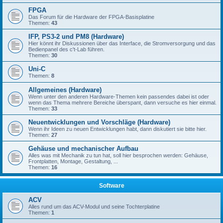
FPGA
Das Forum für die Hardware der FPGA-Basisplatine
Themen:
43
IFP, PS3-2 und PM8 (Hardware)
Hier könnt ihr Diskussionen über das Interface, die Stromversorgung und das
Bedienpanel des c't-Lab führen.
Themen:
30
Uni-C
Themen:
8
Allgemeines (Hardware)
Wenn unter den anderen Hardware-Themen kein passendes dabei ist oder
wenn das Thema mehrere Bereiche überspant, dann versuche es hier einmal.
Themen:
33
Neuentwicklungen und Vorschläge (Hardware)
Wenn ihr Ideen zu neuen Entwicklungen habt, dann diskutiert sie bitte hier.
Themen:
27
Gehäuse und mechanischer Aufbau
Alles was mit Mechanik zu tun hat, soll hier besprochen werden: Gehäuse,
Frontplatten, Montage, Gestaltung, ...
Themen:
16
Software
ACV
Alles rund um das ACV-Modul und seine Tochterplatine
Themen:
1