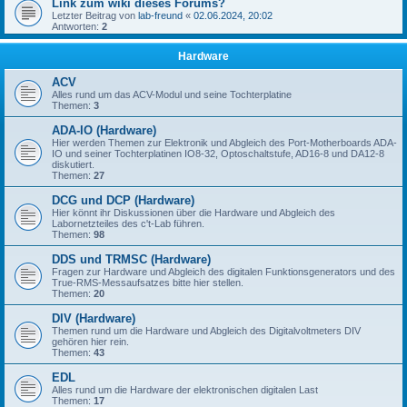
Link zum wiki dieses Forums?
Letzter Beitrag von
lab-freund
«
02.06.2024, 20:02
Antworten:
2
Hardware
ACV
Alles rund um das ACV-Modul und seine Tochterplatine
Themen:
3
ADA-IO (Hardware)
Hier werden Themen zur Elektronik und Abgleich des Port-Motherboards ADA-
IO und seiner Tochterplatinen IO8-32, Optoschaltstufe, AD16-8 und DA12-8
diskutiert.
Themen:
27
DCG und DCP (Hardware)
Hier könnt ihr Diskussionen über die Hardware und Abgleich des
Labornetzteiles des c't-Lab führen.
Themen:
98
DDS und TRMSC (Hardware)
Fragen zur Hardware und Abgleich des digitalen Funktionsgenerators und des
True-RMS-Messaufsatzes bitte hier stellen.
Themen:
20
DIV (Hardware)
Themen rund um die Hardware und Abgleich des Digitalvoltmeters DIV
gehören hier rein.
Themen:
43
EDL
Alles rund um die Hardware der elektronischen digitalen Last
Themen:
17