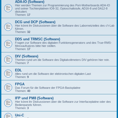
ADA-IO (Software)
Hier werden Themen zur Programmierung des Port-Motherboards ADA-IO
und seiner Tochterplatinen IO8-32, Optoschaltstufe, AD16-8 und DA12-8
diskutiert.
Themen:
17
DCG und DCP (Software)
Hier könnt ihr Diskussionen über die Software des Labornetzteiles des c't-Lab
führen.
Themen:
32
DDS und TRMSC (Software)
Fragen zur Software des digitalen Funktionsgenerators und des True-RMS-
Messaufsatzes bitte hier stellen.
Themen:
17
DIV (Software)
Themen rund um die Software des Digitalvoltmeters DIV gehören hier rein.
Themen:
7
EDL
Alles rund um die Software der elektronischen digitalen Last
Themen:
9
FPGA
Das Forum für die Software der FPGA-Basisplatine
Themen:
40
IFP und PM8 (Software)
Hier könnt ihr Diskussionen über die Software zur Interfaceplatine oder des
Bedienpanels führen.
Themen:
3
Uni-C