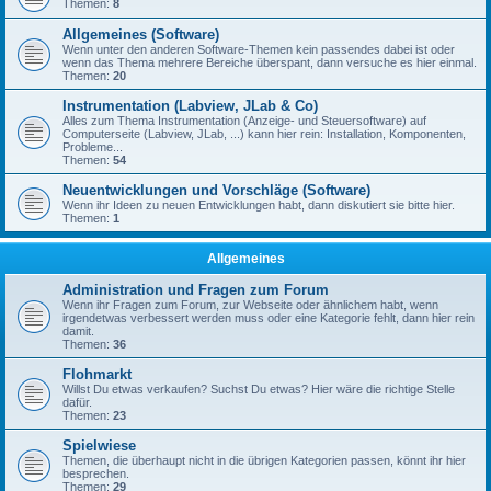
Themen:
8
Allgemeines (Software)
Wenn unter den anderen Software-Themen kein passendes dabei ist oder
wenn das Thema mehrere Bereiche überspant, dann versuche es hier einmal.
Themen:
20
Instrumentation (Labview, JLab & Co)
Alles zum Thema Instrumentation (Anzeige- und Steuersoftware) auf
Computerseite (Labview, JLab, ...) kann hier rein: Installation, Komponenten,
Probleme...
Themen:
54
Neuentwicklungen und Vorschläge (Software)
Wenn ihr Ideen zu neuen Entwicklungen habt, dann diskutiert sie bitte hier.
Themen:
1
Allgemeines
Administration und Fragen zum Forum
Wenn ihr Fragen zum Forum, zur Webseite oder ähnlichem habt, wenn
irgendetwas verbessert werden muss oder eine Kategorie fehlt, dann hier rein
damit.
Themen:
36
Flohmarkt
Willst Du etwas verkaufen? Suchst Du etwas? Hier wäre die richtige Stelle
dafür.
Themen:
23
Spielwiese
Themen, die überhaupt nicht in die übrigen Kategorien passen, könnt ihr hier
besprechen.
Themen:
29