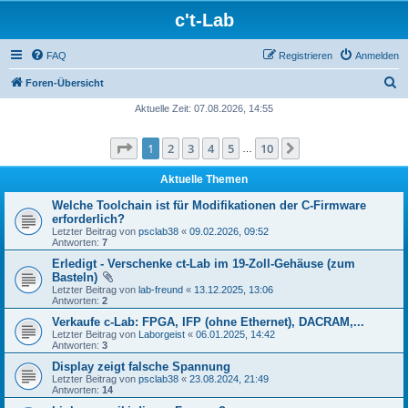
c't-Lab
FAQ
Registrieren
Anmelden
S
Foren-Übersicht
u
Aktuelle Zeit: 07.08.2026, 14:55
c
Seite
1
von
10
1
2
3
4
5
10
Nächste
h
…
e
Aktuelle Themen
Welche Toolchain ist für Modifikationen der C-Firmware
erforderlich?
Letzter Beitrag von
psclab38
«
09.02.2026, 09:52
Antworten:
7
Erledigt - Verschenke ct-Lab im 19-Zoll-Gehäuse (zum
Basteln)
Letzter Beitrag von
lab-freund
«
13.12.2025, 13:06
Antworten:
2
Verkaufe c-Lab: FPGA, IFP (ohne Ethernet), DACRAM,...
Letzter Beitrag von
Laborgeist
«
06.01.2025, 14:42
Antworten:
3
Display zeigt falsche Spannung
Letzter Beitrag von
psclab38
«
23.08.2024, 21:49
Antworten:
14