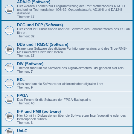
ADA-IO (Software)
Hier werden Themen zur Programmierung des Port-Motherboards ADA-IO
und seiner Tochterplatinen IO8-32, Optoschaltstufe, AD16-8 und DA12-8
diskutiert.
Themen:
17
DCG und DCP (Software)
Hier könnt ihr Diskussionen über die Software des Labornetzteiles des c't-Lab
führen.
Themen:
32
DDS und TRMSC (Software)
Fragen zur Software des digitalen Funktionsgenerators und des True-RMS-
Messaufsatzes bitte hier stellen.
Themen:
17
DIV (Software)
Themen rund um die Software des Digitalvoltmeters DIV gehören hier rein.
Themen:
7
EDL
Alles rund um die Software der elektronischen digitalen Last
Themen:
9
FPGA
Das Forum für die Software der FPGA-Basisplatine
Themen:
40
IFP und PM8 (Software)
Hier könnt ihr Diskussionen über die Software zur Interfaceplatine oder des
Bedienpanels führen.
Themen:
3
Uni-C