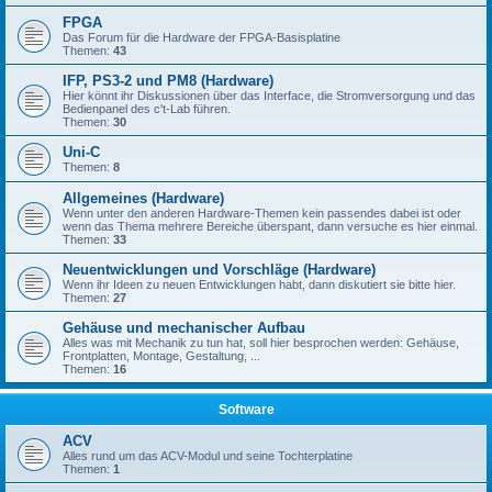
FPGA
Das Forum für die Hardware der FPGA-Basisplatine
Themen:
43
IFP, PS3-2 und PM8 (Hardware)
Hier könnt ihr Diskussionen über das Interface, die Stromversorgung und das
Bedienpanel des c't-Lab führen.
Themen:
30
Uni-C
Themen:
8
Allgemeines (Hardware)
Wenn unter den anderen Hardware-Themen kein passendes dabei ist oder
wenn das Thema mehrere Bereiche überspant, dann versuche es hier einmal.
Themen:
33
Neuentwicklungen und Vorschläge (Hardware)
Wenn ihr Ideen zu neuen Entwicklungen habt, dann diskutiert sie bitte hier.
Themen:
27
Gehäuse und mechanischer Aufbau
Alles was mit Mechanik zu tun hat, soll hier besprochen werden: Gehäuse,
Frontplatten, Montage, Gestaltung, ...
Themen:
16
Software
ACV
Alles rund um das ACV-Modul und seine Tochterplatine
Themen:
1