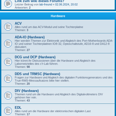
Link zum wiki dieses Forums?
Letzter Beitrag von
lab-freund
«
02.06.2024, 20:02
Antworten:
2
Hardware
ACV
Alles rund um das ACV-Modul und seine Tochterplatine
Themen:
3
ADA-IO (Hardware)
Hier werden Themen zur Elektronik und Abgleich des Port-Motherboards ADA-
IO und seiner Tochterplatinen IO8-32, Optoschaltstufe, AD16-8 und DA12-8
diskutiert.
Themen:
27
DCG und DCP (Hardware)
Hier könnt ihr Diskussionen über die Hardware und Abgleich des
Labornetzteiles des c't-Lab führen.
Themen:
98
DDS und TRMSC (Hardware)
Fragen zur Hardware und Abgleich des digitalen Funktionsgenerators und des
True-RMS-Messaufsatzes bitte hier stellen.
Themen:
20
DIV (Hardware)
Themen rund um die Hardware und Abgleich des Digitalvoltmeters DIV
gehören hier rein.
Themen:
43
EDL
Alles rund um die Hardware der elektronischen digitalen Last
Themen:
17