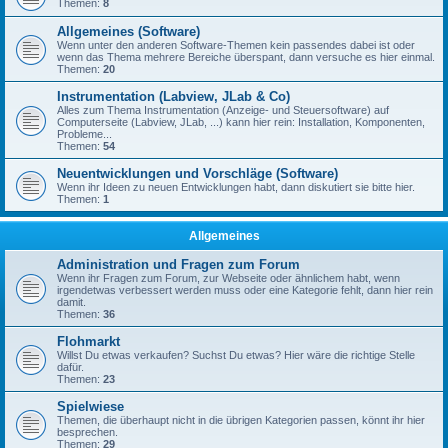
Themen:
8
Allgemeines (Software)
Wenn unter den anderen Software-Themen kein passendes dabei ist oder
wenn das Thema mehrere Bereiche überspant, dann versuche es hier einmal.
Themen:
20
Instrumentation (Labview, JLab & Co)
Alles zum Thema Instrumentation (Anzeige- und Steuersoftware) auf
Computerseite (Labview, JLab, ...) kann hier rein: Installation, Komponenten,
Probleme...
Themen:
54
Neuentwicklungen und Vorschläge (Software)
Wenn ihr Ideen zu neuen Entwicklungen habt, dann diskutiert sie bitte hier.
Themen:
1
Allgemeines
Administration und Fragen zum Forum
Wenn ihr Fragen zum Forum, zur Webseite oder ähnlichem habt, wenn
irgendetwas verbessert werden muss oder eine Kategorie fehlt, dann hier rein
damit.
Themen:
36
Flohmarkt
Willst Du etwas verkaufen? Suchst Du etwas? Hier wäre die richtige Stelle
dafür.
Themen:
23
Spielwiese
Themen, die überhaupt nicht in die übrigen Kategorien passen, könnt ihr hier
besprechen.
Themen:
29