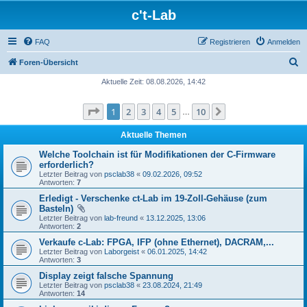
c't-Lab
FAQ
Registrieren
Anmelden
S
Foren-Übersicht
u
Aktuelle Zeit: 08.08.2026, 14:42
c
Seite
1
von
10
1
2
3
4
5
10
Nächste
h
…
e
Aktuelle Themen
Welche Toolchain ist für Modifikationen der C-Firmware
erforderlich?
Letzter Beitrag von
psclab38
«
09.02.2026, 09:52
Antworten:
7
Erledigt - Verschenke ct-Lab im 19-Zoll-Gehäuse (zum
Basteln)
Letzter Beitrag von
lab-freund
«
13.12.2025, 13:06
Antworten:
2
Verkaufe c-Lab: FPGA, IFP (ohne Ethernet), DACRAM,...
Letzter Beitrag von
Laborgeist
«
06.01.2025, 14:42
Antworten:
3
Display zeigt falsche Spannung
Letzter Beitrag von
psclab38
«
23.08.2024, 21:49
Antworten:
14