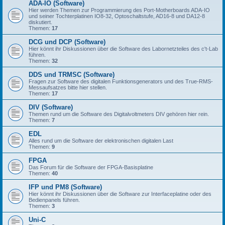
ADA-IO (Software)
Hier werden Themen zur Programmierung des Port-Motherboards ADA-IO
und seiner Tochterplatinen IO8-32, Optoschaltstufe, AD16-8 und DA12-8
diskutiert.
Themen:
17
DCG und DCP (Software)
Hier könnt ihr Diskussionen über die Software des Labornetzteiles des c't-Lab
führen.
Themen:
32
DDS und TRMSC (Software)
Fragen zur Software des digitalen Funktionsgenerators und des True-RMS-
Messaufsatzes bitte hier stellen.
Themen:
17
DIV (Software)
Themen rund um die Software des Digitalvoltmeters DIV gehören hier rein.
Themen:
7
EDL
Alles rund um die Software der elektronischen digitalen Last
Themen:
9
FPGA
Das Forum für die Software der FPGA-Basisplatine
Themen:
40
IFP und PM8 (Software)
Hier könnt ihr Diskussionen über die Software zur Interfaceplatine oder des
Bedienpanels führen.
Themen:
3
Uni-C