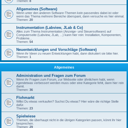
Themen:
8
Allgemeines (Software)
Wenn unter den anderen Software-Themen kein passendes dabei ist oder
wenn das Thema mehrere Bereiche überspant, dann versuche es hier einmal.
Themen:
20
Instrumentation (Labview, JLab & Co)
Alles zum Thema Instrumentation (Anzeige- und Steuersoftware) auf
Computerseite (Labview, JLab, ...) kann hier rein: Installation, Komponenten,
Probleme...
Themen:
54
Neuentwicklungen und Vorschläge (Software)
Wenn ihr Ideen zu neuen Entwicklungen habt, dann diskutiert sie bitte hier.
Themen:
1
Allgemeines
Administration und Fragen zum Forum
Wenn ihr Fragen zum Forum, zur Webseite oder ähnlichem habt, wenn
irgendetwas verbessert werden muss oder eine Kategorie fehlt, dann hier rein
damit.
Themen:
36
Flohmarkt
Willst Du etwas verkaufen? Suchst Du etwas? Hier wäre die richtige Stelle
dafür.
Themen:
23
Spielwiese
Themen, die überhaupt nicht in die übrigen Kategorien passen, könnt ihr hier
besprechen.
Themen:
29