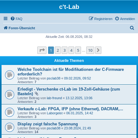
c't-Lab
FAQ
Registrieren
Anmelden
S
Foren-Übersicht
u
Aktuelle Zeit: 06.08.2026, 08:32
c
Seite
1
von
10
1
2
3
4
5
10
Nächste
h
…
e
Aktuelle Themen
Welche Toolchain ist für Modifikationen der C-Firmware
erforderlich?
Letzter Beitrag von
psclab38
«
09.02.2026, 09:52
Antworten:
7
Erledigt - Verschenke ct-Lab im 19-Zoll-Gehäuse (zum
Basteln)
Letzter Beitrag von
lab-freund
«
13.12.2025, 13:06
Antworten:
2
Verkaufe c-Lab: FPGA, IFP (ohne Ethernet), DACRAM,...
Letzter Beitrag von
Laborgeist
«
06.01.2025, 14:42
Antworten:
3
Display zeigt falsche Spannung
Letzter Beitrag von
psclab38
«
23.08.2024, 21:49
Antworten:
14