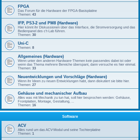
FPGA
Das Forum für die Hardware der FPGA-Basisplatine
Themen:
43
IFP, PS3-2 und PM8 (Hardware)
Hier könnt ihr Diskussionen über das Interface, die Stromversorgung und das
Bedienpanel des c't-Lab führen.
Themen:
30
Uni-C
Themen:
8
Allgemeines (Hardware)
Wenn unter den anderen Hardware-Themen kein passendes dabei ist oder
wenn das Thema mehrere Bereiche überspant, dann versuche es hier einmal.
Themen:
33
Neuentwicklungen und Vorschläge (Hardware)
Wenn ihr Ideen zu neuen Entwicklungen habt, dann diskutiert sie bitte hier.
Themen:
27
Gehäuse und mechanischer Aufbau
Alles was mit Mechanik zu tun hat, soll hier besprochen werden: Gehäuse,
Frontplatten, Montage, Gestaltung, ...
Themen:
16
Software
ACV
Alles rund um das ACV-Modul und seine Tochterplatine
Themen:
1