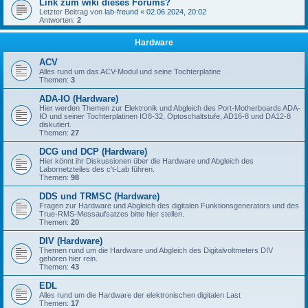
Link zum wiki dieses Forums?
Letzter Beitrag von
lab-freund
«
02.06.2024, 20:02
Antworten:
2
Hardware
ACV
Alles rund um das ACV-Modul und seine Tochterplatine
Themen:
3
ADA-IO (Hardware)
Hier werden Themen zur Elektronik und Abgleich des Port-Motherboards ADA-
IO und seiner Tochterplatinen IO8-32, Optoschaltstufe, AD16-8 und DA12-8
diskutiert.
Themen:
27
DCG und DCP (Hardware)
Hier könnt ihr Diskussionen über die Hardware und Abgleich des
Labornetzteiles des c't-Lab führen.
Themen:
98
DDS und TRMSC (Hardware)
Fragen zur Hardware und Abgleich des digitalen Funktionsgenerators und des
True-RMS-Messaufsatzes bitte hier stellen.
Themen:
20
DIV (Hardware)
Themen rund um die Hardware und Abgleich des Digitalvoltmeters DIV
gehören hier rein.
Themen:
43
EDL
Alles rund um die Hardware der elektronischen digitalen Last
Themen:
17