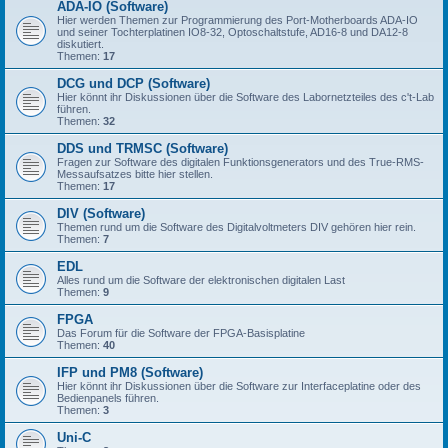
ADA-IO (Software)
Hier werden Themen zur Programmierung des Port-Motherboards ADA-IO
und seiner Tochterplatinen IO8-32, Optoschaltstufe, AD16-8 und DA12-8
diskutiert.
Themen:
17
DCG und DCP (Software)
Hier könnt ihr Diskussionen über die Software des Labornetzteiles des c't-Lab
führen.
Themen:
32
DDS und TRMSC (Software)
Fragen zur Software des digitalen Funktionsgenerators und des True-RMS-
Messaufsatzes bitte hier stellen.
Themen:
17
DIV (Software)
Themen rund um die Software des Digitalvoltmeters DIV gehören hier rein.
Themen:
7
EDL
Alles rund um die Software der elektronischen digitalen Last
Themen:
9
FPGA
Das Forum für die Software der FPGA-Basisplatine
Themen:
40
IFP und PM8 (Software)
Hier könnt ihr Diskussionen über die Software zur Interfaceplatine oder des
Bedienpanels führen.
Themen:
3
Uni-C