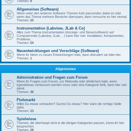
Themen:
8
Allgemeines (Software)
Wenn unter den anderen Software-Themen kein passendes dabei ist oder
wenn das Thema mehrere Bereiche überspant, dann versuche es hier einmal.
Themen:
20
Instrumentation (Labview, JLab & Co)
Alles zum Thema Instrumentation (Anzeige- und Steuersoftware) auf
Computerseite (Labview, JLab, ...) kann hier rein: Installation, Komponenten,
Probleme...
Themen:
54
Neuentwicklungen und Vorschläge (Software)
Wenn ihr Ideen zu neuen Entwicklungen habt, dann diskutiert sie bitte hier.
Themen:
1
Allgemeines
Administration und Fragen zum Forum
Wenn ihr Fragen zum Forum, zur Webseite oder ähnlichem habt, wenn
irgendetwas verbessert werden muss oder eine Kategorie fehlt, dann hier rein
damit.
Themen:
36
Flohmarkt
Willst Du etwas verkaufen? Suchst Du etwas? Hier wäre die richtige Stelle
dafür.
Themen:
23
Spielwiese
Themen, die überhaupt nicht in die übrigen Kategorien passen, könnt ihr hier
besprechen.
Themen:
29