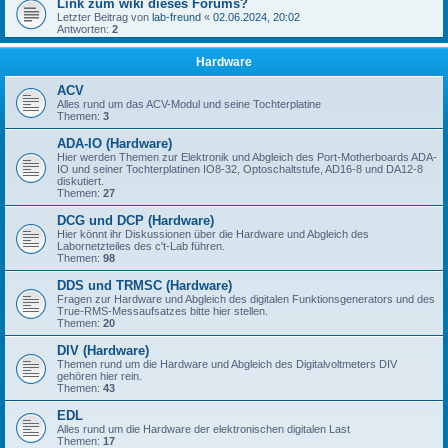
Link zum wiki dieses Forums?
Letzter Beitrag von
lab-freund
«
02.06.2024, 20:02
Antworten:
2
Hardware
ACV
Alles rund um das ACV-Modul und seine Tochterplatine
Themen:
3
ADA-IO (Hardware)
Hier werden Themen zur Elektronik und Abgleich des Port-Motherboards ADA-
IO und seiner Tochterplatinen IO8-32, Optoschaltstufe, AD16-8 und DA12-8
diskutiert.
Themen:
27
DCG und DCP (Hardware)
Hier könnt ihr Diskussionen über die Hardware und Abgleich des
Labornetzteiles des c't-Lab führen.
Themen:
98
DDS und TRMSC (Hardware)
Fragen zur Hardware und Abgleich des digitalen Funktionsgenerators und des
True-RMS-Messaufsatzes bitte hier stellen.
Themen:
20
DIV (Hardware)
Themen rund um die Hardware und Abgleich des Digitalvoltmeters DIV
gehören hier rein.
Themen:
43
EDL
Alles rund um die Hardware der elektronischen digitalen Last
Themen:
17