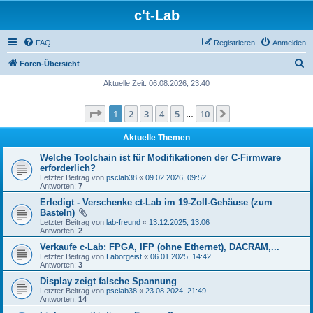
c't-Lab
FAQ
Registrieren
Anmelden
S
Foren-Übersicht
u
Aktuelle Zeit: 06.08.2026, 23:40
c
Seite
1
von
10
1
2
3
4
5
10
Nächste
h
…
e
Aktuelle Themen
Welche Toolchain ist für Modifikationen der C-Firmware
erforderlich?
Letzter Beitrag von
psclab38
«
09.02.2026, 09:52
Antworten:
7
Erledigt - Verschenke ct-Lab im 19-Zoll-Gehäuse (zum
Basteln)
Letzter Beitrag von
lab-freund
«
13.12.2025, 13:06
Antworten:
2
Verkaufe c-Lab: FPGA, IFP (ohne Ethernet), DACRAM,...
Letzter Beitrag von
Laborgeist
«
06.01.2025, 14:42
Antworten:
3
Display zeigt falsche Spannung
Letzter Beitrag von
psclab38
«
23.08.2024, 21:49
Antworten:
14