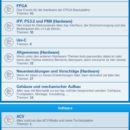
FPGA
Das Forum für die Hardware der FPGA-Basisplatine
Themen:
43
IFP, PS3-2 und PM8 (Hardware)
Hier könnt ihr Diskussionen über das Interface, die Stromversorgung und das
Bedienpanel des c't-Lab führen.
Themen:
30
Uni-C
Themen:
8
Allgemeines (Hardware)
Wenn unter den anderen Hardware-Themen kein passendes dabei ist oder
wenn das Thema mehrere Bereiche überspant, dann versuche es hier einmal.
Themen:
33
Neuentwicklungen und Vorschläge (Hardware)
Wenn ihr Ideen zu neuen Entwicklungen habt, dann diskutiert sie bitte hier.
Themen:
27
Gehäuse und mechanischer Aufbau
Alles was mit Mechanik zu tun hat, soll hier besprochen werden: Gehäuse,
Frontplatten, Montage, Gestaltung, ...
Themen:
16
Software
ACV
Alles rund um das ACV-Modul und seine Tochterplatine
Themen:
1