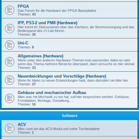
FPGA
Das Forum für die Hardware der FPGA-Basisplatine
Themen:
43
IFP, PS3-2 und PM8 (Hardware)
Hier könnt ihr Diskussionen über das Interface, die Stromversorgung und das
Bedienpanel des c't-Lab führen.
Themen:
30
Uni-C
Themen:
8
Allgemeines (Hardware)
Wenn unter den anderen Hardware-Themen kein passendes dabei ist oder
wenn das Thema mehrere Bereiche überspant, dann versuche es hier einmal.
Themen:
33
Neuentwicklungen und Vorschläge (Hardware)
Wenn ihr Ideen zu neuen Entwicklungen habt, dann diskutiert sie bitte hier.
Themen:
27
Gehäuse und mechanischer Aufbau
Alles was mit Mechanik zu tun hat, soll hier besprochen werden: Gehäuse,
Frontplatten, Montage, Gestaltung, ...
Themen:
16
Software
ACV
Alles rund um das ACV-Modul und seine Tochterplatine
Themen:
1