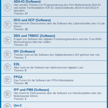
ADA-IO (Software)
Hier werden Themen zur Programmierung des Port-Motherboards ADA-IO
und seiner Tochterplatinen IO8-32, Optoschaltstufe, AD16-8 und DA12-8
diskutiert.
Themen:
17
DCG und DCP (Software)
Hier könnt ihr Diskussionen über die Software des Labornetzteiles des c't-Lab
führen.
Themen:
32
DDS und TRMSC (Software)
Fragen zur Software des digitalen Funktionsgenerators und des True-RMS-
Messaufsatzes bitte hier stellen.
Themen:
17
DIV (Software)
Themen rund um die Software des Digitalvoltmeters DIV gehören hier rein.
Themen:
7
EDL
Alles rund um die Software der elektronischen digitalen Last
Themen:
9
FPGA
Das Forum für die Software der FPGA-Basisplatine
Themen:
40
IFP und PM8 (Software)
Hier könnt ihr Diskussionen über die Software zur Interfaceplatine oder des
Bedienpanels führen.
Themen:
3
Uni-C