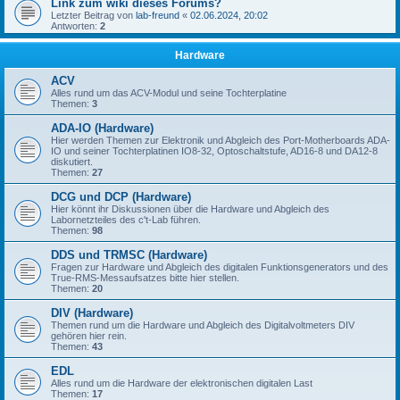
Link zum wiki dieses Forums?
Letzter Beitrag von
lab-freund
«
02.06.2024, 20:02
Antworten:
2
Hardware
ACV
Alles rund um das ACV-Modul und seine Tochterplatine
Themen:
3
ADA-IO (Hardware)
Hier werden Themen zur Elektronik und Abgleich des Port-Motherboards ADA-
IO und seiner Tochterplatinen IO8-32, Optoschaltstufe, AD16-8 und DA12-8
diskutiert.
Themen:
27
DCG und DCP (Hardware)
Hier könnt ihr Diskussionen über die Hardware und Abgleich des
Labornetzteiles des c't-Lab führen.
Themen:
98
DDS und TRMSC (Hardware)
Fragen zur Hardware und Abgleich des digitalen Funktionsgenerators und des
True-RMS-Messaufsatzes bitte hier stellen.
Themen:
20
DIV (Hardware)
Themen rund um die Hardware und Abgleich des Digitalvoltmeters DIV
gehören hier rein.
Themen:
43
EDL
Alles rund um die Hardware der elektronischen digitalen Last
Themen:
17