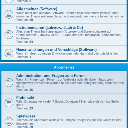
Themen:
8
Allgemeines (Software)
Wenn unter den anderen Software-Themen kein passendes dabei ist oder
wenn das Thema mehrere Bereiche überspant, dann versuche es hier einmal.
Themen:
20
Instrumentation (Labview, JLab & Co)
Alles zum Thema Instrumentation (Anzeige- und Steuersoftware) auf
Computerseite (Labview, JLab, ...) kann hier rein: Installation, Komponenten,
Probleme...
Themen:
54
Neuentwicklungen und Vorschläge (Software)
Wenn ihr Ideen zu neuen Entwicklungen habt, dann diskutiert sie bitte hier.
Themen:
1
Allgemeines
Administration und Fragen zum Forum
Wenn ihr Fragen zum Forum, zur Webseite oder ähnlichem habt, wenn
irgendetwas verbessert werden muss oder eine Kategorie fehlt, dann hier rein
damit.
Themen:
36
Flohmarkt
Willst Du etwas verkaufen? Suchst Du etwas? Hier wäre die richtige Stelle
dafür.
Themen:
23
Spielwiese
Themen, die überhaupt nicht in die übrigen Kategorien passen, könnt ihr hier
besprechen.
Themen:
29