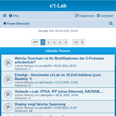
c't-Lab
FAQ
Registrieren
Anmelden
S
Foren-Übersicht
u
Aktuelle Zeit: 08.08.2026, 04:08
c
Seite
1
von
10
1
2
3
4
5
10
Nächste
h
…
e
Aktuelle Themen
Welche Toolchain ist für Modifikationen der C-Firmware
erforderlich?
Letzter Beitrag von
psclab38
«
09.02.2026, 09:52
Antworten:
7
Erledigt - Verschenke ct-Lab im 19-Zoll-Gehäuse (zum
Basteln)
Letzter Beitrag von
lab-freund
«
13.12.2025, 13:06
Antworten:
2
Verkaufe c-Lab: FPGA, IFP (ohne Ethernet), DACRAM,...
Letzter Beitrag von
Laborgeist
«
06.01.2025, 14:42
Antworten:
3
Display zeigt falsche Spannung
Letzter Beitrag von
psclab38
«
23.08.2024, 21:49
Antworten:
14